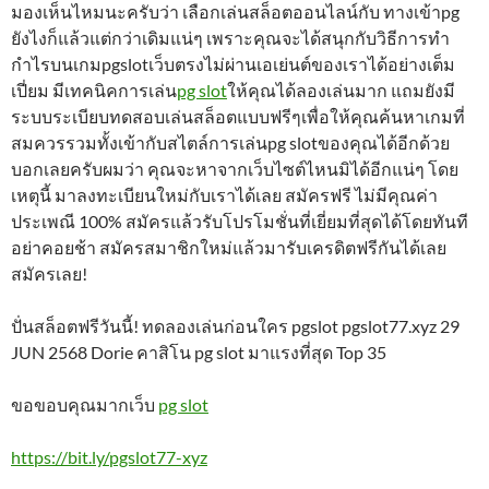
มองเห็นไหมนะครับว่า เลือกเล่นสล็อตออนไลน์กับ ทางเข้าpg
ยังไงก็แล้วแต่กว่าเดิมแน่ๆ เพราะคุณจะได้สนุกกับวิธีการทำ
กำไรบนเกมpgslotเว็บตรงไม่ผ่านเอเย่นต์ของเราได้อย่างเต็ม
เปี่ยม มีเทคนิคการเล่น
pg slot
ให้คุณได้ลองเล่นมาก แถมยังมี
ระบบระเบียบทดสอบเล่นสล็อตแบบฟรีๆเพื่อให้คุณค้นหาเกมที่
สมควรรวมทั้งเข้ากับสไตล์การเล่นpg slotของคุณได้อีกด้วย
บอกเลยครับผมว่า คุณจะหาจากเว็บไซต์ไหนมิได้อีกแน่ๆ โดย
เหตุนี้ มาลงทะเบียนใหม่กับเราได้เลย สมัครฟรี ไม่มีคุณค่า
ประเพณี 100% สมัครแล้วรับโปรโมชั่นที่เยี่ยมที่สุดได้โดยทันที
อย่าคอยช้า สมัครสมาชิกใหม่แล้วมารับเครดิตฟรีกันได้เลย
สมัครเลย!
ปั่นสล็อตฟรีวันนี้! ทดลองเล่นก่อนใคร pgslot pgslot77.xyz 29
JUN 2568 Dorie คาสิโน pg slot มาแรงที่สุด Top 35
ขอขอบคุณมากเว็บ
pg slot
https://bit.ly/pgslot77-xyz