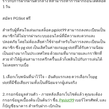
ราวกับการฝากผ่านตัวกลาง ที่สามารถทำการฝากถอนได้ตลอด
1 วัน
สมัคร PGSlot ฟรี
สำหรับผู้ที่สนใจเล่นเกมสล็อต pgslot99 สามารถลงทะเบียนเป็น
สมาชิกได้ไม่ยากผ่านระบบออนไลน์ที่มีความสะดวกและ
ปลอดภัย โดยไม่ต้องเสียค่าใช้จ่ายสำหรับในการลงทะเบียนเป็น
สมาชิก ซึ่ง pg slot เป็นเลิศในค่ายเกมpg slotที่ได้รับความนิยม
เป็นอย่างมากในประเทศไทย ด้วยเกมที่มากมายและกราฟิกที่
สวย ทำให้ผู้เล่นสามารถครึกครื้นแล้วก็เพลินไปกับการเล่นได้
ไม่เคยทราบเบื่อ
1. เลือกเว็บพนันที่น่าไว้ใจ – อันดับแรกเลย ควรเลือกเว็บpg
slotที่มีชื่อเสียงรวมทั้งเป็นที่นิยมจากผู้เล่นจริง
2. กรอกข้อมูลส่วนตัว – ภายหลังเลือกเว็บไซต์แล้ว คุณจะต้อง
กรอกข้อมูลเบื้องต้น เป็นต้นว่า ชื่อ,
Pgslot99
เบอร์โทรศัพท์, และ
ก็บัญชีธนาคาร สำหรับฝาก-เบิกเงิน