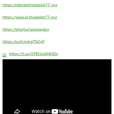
https://rebrand.ly/pgslot77-xyz
https://wow.in.th/pgslot77-xyz
https://shorturl.asia/qydcv
https://cutt.ly/zrgTSOyF
https://t.co/OTRQoXMHDv