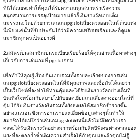
คุณชอบสำหรับการเล่นเกมpg slotเสี่ยงโชคออนไลน์อยู่แล้ว มา
ที่นี่ได้เลยจะทำให้คุณได้รับความสนุกสนานร่าเริงความ
สนุกสนานการบรรลุเป้าหมาย แล้วก็เงินรางวัลแบบเต็ม
สมรรถนะโดยด้วยการเล่นเกมpg slotเสี่ยงดวงออนไลน์ เว็บแห่ง
นี้เพียงแค่นั้นที่รับประกันได้ว่ามีความเพรียบพร้อมและก็ดูแล
สมาชิกทุกคนเป็นอย่างดี
2.สมัครเป็นสมาชิกเป็นระเบียบเรียบร้อยให้คุณอ่านเนื้อหาต่างๆ
เกี่ยวกับการเล่นเกมที่ pg slotก่อน
เพื่อทำให้คุณรู้เรื่อง ต้นแบบรวมทั้งรายละเอียดของการเล่น
เกมpg slotเสี่ยงดวงออนไลน์ที่มีคุณภาพและเชื่อมั่นได้เลยว่า
เป็นเว็บไซต์ที่จะทำให้ท่านคุ้มและได้รับเงินรางวัลอย่างเต็มที่
บันเทิงใจพร้อมกับสบายไปกับยอดเยี่ยมเกมเสี่ยงดวงออนไลน์ที่
คุ้ม ได้รับเงินรางวัลจริงรวมทั้งยังส่งผลให้สมาชิกร่ำรวยขึ้น
อย่างแน่นอน ซึ่งการอ่านรายละเอียดข้อมูลต่างๆนั้นทำให้
สมาชิกได้แน่ใจว่าเล่นเกมpg slotตรงนี้แล้วไม่มีผิดหวัง เรา
คงจะได้รับเงินรางวัลอย่างมากพร้อมกับสิทธิพิเศษต่างจากเยอะ
แยะที่จะตอกย้ำซ้ำเติมความสำเร็จให้กับคุณ และถ้าคุณไม่รู้