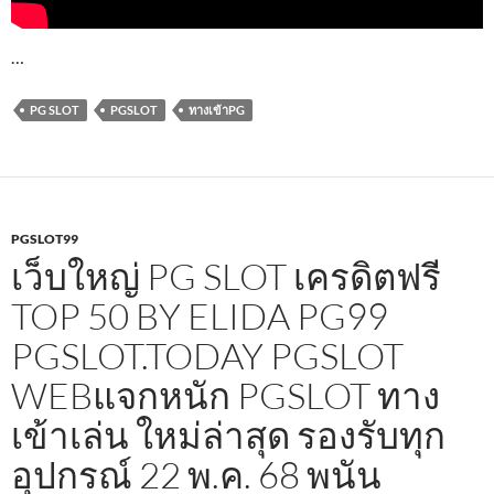
…
PG SLOT
PGSLOT
ทางเข้าPG
PGSLOT99
เว็บใหญ่ PG SLOT เครดิตฟรี
TOP 50 BY ELIDA PG99
PGSLOT.TODAY PGSLOT
WEBแจกหนัก PGSLOT ทาง
เข้าเล่น ใหม่ล่าสุด รองรับทุก
อุปกรณ์ 22 พ.ค. 68 พนัน