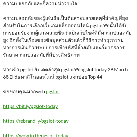
ความปลอดภัยและก็ความน่าวางใจ
ความปลอดภัยของผู้เล่นถือเป็นต้นสายปลายเหตุที่สำคัญที่สุด
สำหรับในการเลือกเว็บเกมสล็อตออนไลน์ pgslot99 นั้นได้รับ
การยอมรับจากผู้เล่นหลายชิ้นว่าเป็นเว็บไซต์ที่มีความปลอดภัย
สูง อีกทั้งในเรื่องของข้อมูลส่วนตัวแล้วก็วิธีการทำธุรกรรม
ทางการเงิน ด้วยระบบการเข้ารหัสที่ล้ำสมัยและก็มาตรการ
รักษาความปลอดภัยที่มีประสิทธิภาพ
ทางเข้า pgslot อัปเดตล่าสุด pgslot99 pgslot.today 29 March
68 Elida คาสิโนออนไลน์ pgslot แจกบ่อย Top 44
ขอขอบคุณมากweb
pgslot
https://bit.ly/pgslot-today
https://rebrand.ly/pgslot-today
https://wow.in.th/pgslot-today