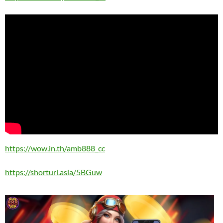
https://wow.in.th/amb888_cc
https://shorturl.asia/5BGuw