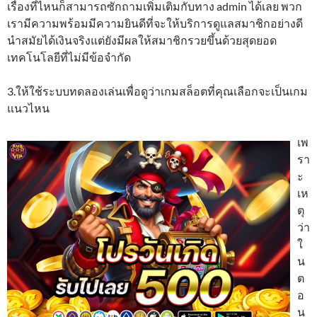
เรื่องที่ไหนก็สามารถซักถามเพิ่มเติมกับทาง admin ได้เลย พวก
เรามีความพร้อมมีความยินดีที่จะให้บริการดูแลสมาชิกอย่างดี
นำสมัยได้เงินจริงแต่ยังมีผลให้สมาชิกรวยขึ้นด้วยสุดยอด
เทคโนโลยีที่ไม่มีข้อจำกัด
3.ให้ใช้ระบบทดลองเล่นเพื่อดูว่าเกมสล็อตที่คุณเลือกจะเป็นเกม
แนวไหน
เพ
รา
ะ
เห
ตุ
ว่า
ใ
น
ต
อ
น