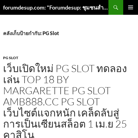
ค้นหา
forumdesup.com: "Forumdesup: ชุมชนสำหรับนักบินสู่ความเป็นเลิศ"
ข้าม
เมนูหลัก
ไป
ยัง
เนื้อหา
คลังเก็บป้ายกำกับ: PG Slot
PG SLOT
เว็บเปิดใหม่ PG SLOT ทดลอง
เล่น TOP 18 BY
MARGARETTE PG SLOT
AMB888.CC PG SLOT
เว็บไซต์แจกหนัก เคล็ดลับสู่
การเป็นเซียนสล็อต 1 เม.ย 25
คาสิโน