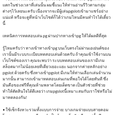
แตกในช่วงเวลาที่เล่นนั้น ผมชี้แนะให้ท่านอ่านรีวิวตามกลุ่ม
ต่างๆไว้เลยนะครับ เนื่องจากจะมีผู้เล่นpgslotเข้ามาแชร์อย่าง
แน่แท้ หรือจะดูที่หน้าเว็บไซต์ก็ได้ว่าเกมไหนมีคนทำไรได้เดี๋ยว
นี้
เทคนิคการทดสอบเล่น pg ผ่านปากทางเข้าpg ให้ได้ผลดีที่สุด
รู้ไหมครับว่า ทางเข้าทางเข้าpg บนเว็บตรงไม่ผ่านเอเย่นต์ของ
เรานั้นมีระบบระเบียบทดสอบเล่นด้วยครับ ถ้าคุณเข้าใช้งานบน
เว็บไซต์ของเรา คุณจะพบว่า ระบบทดสอบเล่นของเรามีเกม
สล็อตมากไม่น้อยเลยทีเดียวเยอะแยะ นอกจากค่ายหลักอย่าง
pgslot ด้วยครับ ซึ่งทางเข้าpgslot มีเกมให้ท่านเลือกเล่นจำนวน
มากนั้น สามารถเข้ามาทดสอบเล่นเกมที่พอใจได้โดยทันที ซึ่ง
มันคือของฟรีที่คุณห้ามพลาดโดยเด็ดขาด เป็นตัวช่วยที่ช่วย
ทำให้ตัดสินใจได้ดีเลยว่า เกมpgslotนี้เหมาะสมกับเราใช่หรือไม่
มาทดลองกัน!
• ใช้เช็กจังหวะรวมทั้งแบบการจ่าย: บางเกมจ่ายแบบสายคอม