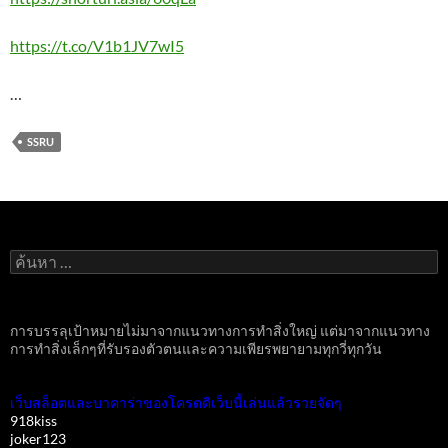
https://t.co/V1b1JV7wI5
…
SSRU
ค้นหา
สำหรับ:
การบรรลุเป้าหมายไม่มาจากแนวทางการทำสิ่งใหญ่ แต่มาจากแนวทาง
การทำสิ่งเล็กๆที่รับรองตัวตนและความเพียรพยายามทุกวี่ทุกวัน
เว็บสล็อตและบาคาร่าของโครตดีเว็บนี้เล่นแล้วรวยจัดๆ
918kiss
joker123