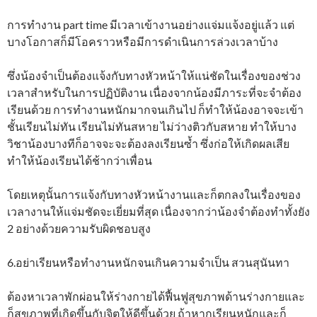
การทำงาน part time มีเวลาเข้างานอย่างแจ่มแจ้งอยู่แล้ว แต่
บางโอกาสก็มีโอคราวหรือมีการดำเนินการล่วงเวลาบ้าง
ซึ่งน้องจำเป็นต้องแจ้งกับทางหัวหน้าให้แน่ชัดในเรื่องของช่วง
เวลาสำหรับในการปฏิบัติงาน เนื่องจากน้องมีภาระที่จะจำต้อง
เรียนด้วย การทำงานหนักมากจนเกินไป ก็ทำให้น้องอาจจะเข้า
ชั้นเรียนไม่ทัน เรียนไม่ทันสหาย ไม่ว่างติวกับสหาย ทำให้บาง
วิชาน้องบางทีก็อาจจะจะต้องลงเรียนซ้ำ ซึ่งก่อให้เกิดผลเสีย
ทำให้น้องเรียนได้ช้ากว่าเพื่อน
โดยเหตุนั้นการแจ้งกับทางหัวหน้างานและก็ตกลงในเรื่องของ
เวลางานให้แจ่มชัดจะเยี่ยมที่สุด เนื่องจากว่าน้องจำต้องทำทั้งยัง
2 อย่างด้วยความรับผิดชอบสูง
6.อย่าเรียนหรือทำงานหนักจนเกินความจำเป็น สวนสุนันทา
ต้องหาเวลาพักผ่อนให้ร่างกายได้ฟื้นฟูสุขภาพด้านร่างกายและ
ก็สุขภาพที่เกิดขึ้นกับจิตให้ดีขึ้นด้วย ถ้าหากเรียนหนักและก็