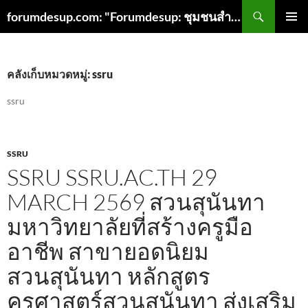
ค้นหา
forumdesup.com: "Forumdesup: ชุมชนสำหรับนักบินสู่ความเป็นเลิศ"
ข้าม
เมนูหลัก
ไป
ยัง
เนื้อหา
คลังเก็บหมวดหมู่: ssru
ssru
SSRU
SSRU SSRU.AC.TH 29
MARCH 2569 สวนสุนันทา
มหาวิทยาลัยที่สร้างครูมือ
อาชีพ สาขายอดนิยม
สวนสุนันทา หลักสูตร
ครุศาสตร์สวนสุนันทา ส่งเสริม