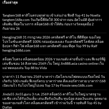
เรื่องล่าสุด
Tangtem168 คาสิโนครบทุกค่าย เข้าเล่นง่าย ฟีลดี Top 41 by Noella
tangtem168e.com วันเกิดนี้พี่จัดให้ 300 ฝาก-ถอน อัตโนมัติ คุ้มค่าการ
เดิมพัน ที่สุดในวงการ สล็อต168 เข้าให้ทัน ก่อนรางวัลหลุดมือ 2
กันยายน 26
Hengjing168 31 กรกฎาคม 2026 เครดิตฟรี คาสิโน ที่ดีที่สุด ของไทย
โปรโมชั่นเครดิตฟรี 100% กล่องสุ่มเฮงเฮง รับเครดิตฟรี ไลฟ์สด สล็อต
ยิงปลา กีฬา ไพ่ สล็อต168 แจก เครดิตฟรี เยอะที่สุด Top 99 by Ralf
hengjing168d.com
สล็อตเว็บตรง สล็อตยอดนิยม 2026 รวมเกมดัง ค่ายชั้นนำ และฟีเจอร์ที่ผู้
เล่นชื่นชอบ 16 สิงหาคม 2569 เว็บ ใหญ่ Jin888.asia casino online เว็บ
แม่ ทดลองเล่น Top 88 by Vida
บาคาร่า 11 กันยายน 2569 บาคาร่า เปิดโลกเกมไพ่สดแบบเรียลไทม์ วัน
เกิดรับ 500 เกมดัง ฟีเจอร์ครบ บาคาร่าสด ดีลเลอร์สาวสวย บาคาร่า168
เปิดเกมไว รับโปรใหญ่ไปเลย Top 17 by Flossie sexy168c.com
Jinda55 Jin55.guru 3 ก.ค. 2569 สล็อต55 คาสิโนเว็บใหญ่ มาตรฐาน
เอเชีย เล่นได้รับเงินเต็ม เล่นเสียรับเงินคืน ทุนน้อย สอยเงินแสน จุดหมาย
ของสายเกมทั่วโลก สล็อตเครดิตฟรี เข้าร่วมวันนี้ รวยทันที Top 45 by
Dallas