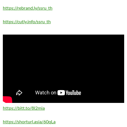
https://rebrand.ly/ssru_th
https://cutly.info/ssru_th
https://bitt.to/8l2mia
https://shorturl.asia/60qLa