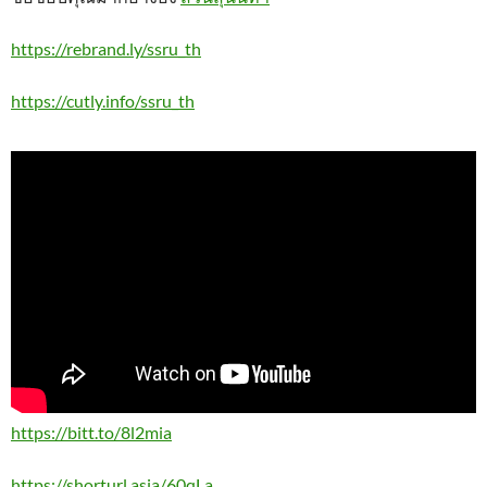
https://rebrand.ly/ssru_th
https://cutly.info/ssru_th
https://bitt.to/8l2mia
https://shorturl.asia/60qLa