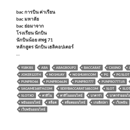
bac การบิน ค่าเรียน
bac มหาลัย
bac ย่อมาจาก
โรงเรียน นักบิน
นักบินน้อย สพฐ 71
หลักสูตร นักบิน เฮลิคอปเตอร์
…
918KISS
ABA
ABAGROUP2
BACCARAT
CASINO
JOKER123TH
NO1HUAY
NO1HUAY.COM
PG
PG SLOT
PUNPRO66
PUNPRO66.IN
PUNPRO777
PUNPRO777.US
SAGAME168TH.COM
SEXYBACCARAT168.COM
SLOT
SLOT
SLOTXO
คาสิโน
คาสิโนออนไลน์
บาคาร่า
บาคาร่าออนไล
พนันออนไลน์
สล็อต
สล็อตออนไลน์
เกมยิงปลา
เว็บพนัน
เว็บพนันออนไลน์