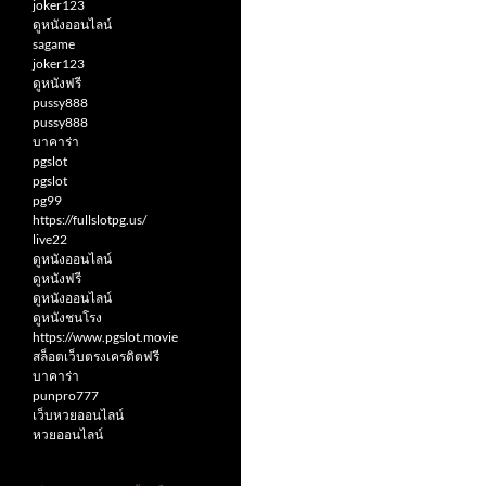
joker123
ดูหนังออนไลน์
sagame
joker123
ดูหนังฟรี
pussy888
pussy888
บาคาร่า
pgslot
pgslot
pg99
https://fullslotpg.us/
live22
ดูหนังออนไลน์
ดูหนังฟรี
ดูหนังออนไลน์
ดูหนังชนโรง
https://www.pgslot.movie
สล็อตเว็บตรงเครดิตฟรี
บาคาร่า
punpro777
เว็บหวยออนไลน์
หวยออนไลน์