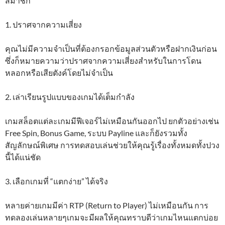
สมาชิก
1. ปราศจากความเสี่ยง
คุณไม่มีความจำเป็นที่ต้องกรอกข้อมูลส่วนตัวหรือฝากเงินก่อน
ซึ่งก็หมายความว่าปราศจากความเสี่ยงสำหรับในการโดน
หลอกหรือเสียตังค์โดยไม่จำเป็น
2. เล่าเรียนรูปแบบของเกมได้เต็มกำลัง
เกมสล็อตแต่ละเกมมีฟีเจอร์ไม่เหมือนกันออกไป ยกตัวอย่างเช่น
Free Spin, Bonus Game, ระบบ Payline และก็ยังรวมทั้ง
สัญลักษณ์พิเศษ การทดสอบเล่นช่วยให้คุณรู้เรื่องทั้งหมดทั้งปวง
นี้ได้แน่ชัด
3. เลือกเกมที่ “แตกง่าย” ได้จริง
หลายค่ายเกมมีค่า RTP (Return to Player) ไม่เหมือนกัน การ
ทดลองเล่นหลายๆเกมจะมีผลให้คุณทราบดีว่าเกมไหนแตกบ่อย