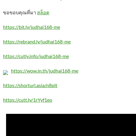
ขอขอบคุณที่มา
สล็อต
https://bit.ly/judhai168-me
https://rebrand.ly/judhai168-me
https://cutly.info/judhai168-me
https://wow.in.th/judhai168-me
https://shorturl.asia/n8plt
https://cutt.ly/1rYyf1eo