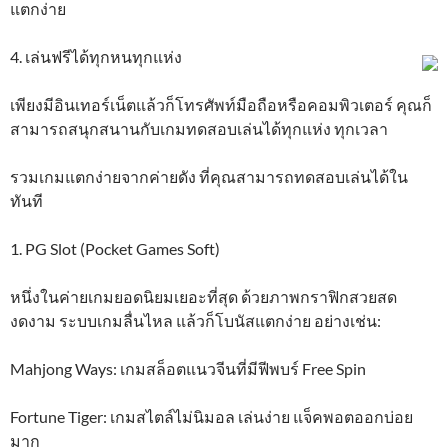
แตกง่าย
4. เล่นฟรีได้ทุกหนทุกแห่ง
เพียงมีอินเทอร์เน็ตแล้วก็โทรศัพท์มือถือหรือคอมพิวเตอร์ คุณก็
สามารถสนุกสนานกับเกมทดสอบเล่นได้ทุกแห่ง ทุกเวลา
รวมเกมแตกง่ายจากค่ายดัง ที่คุณสามารถทดสอบเล่นได้ใน
ทันที
1. PG Slot (Pocket Games Soft)
หนึ่งในค่ายเกมยอดนิยมเยอะที่สุด ด้วยภาพกราฟิกสวยสด
งดงาม ระบบเกมลื่นไหล แล้วก็โบนัสแตกง่าย อย่างเช่น:
Mahjong Ways: เกมสล็อตแนวจีนที่มีฟีพบร์ Free Spin
Fortune Tiger: เกมสไตล์ไม่นิมอล เล่นง่าย แจ็คพอตออกบ่อย
มาก