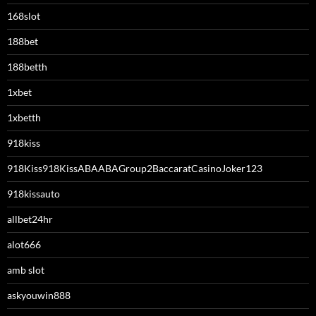
168slot
188bet
188betth
1xbet
1xbetth
918kiss
918Kiss918KissABAABAGroup2BaccaratCasinoJoker123
918kissauto
allbet24hr
alot666
amb slot
askyouwin888