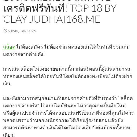
เครดิตฟรีทันที! TOP 18 BY
CLAY JUDHAI168.ME
9 กรกฎาคม 2025
สล็อต
ไม่ต้องสมัคร ไม่ต้องฝาก ทดลองเล่นได้ในทันที รวมเกม
แตกง่ายจากค่ายดัง!
การเล่น สล็อต ไม่เคยง่ายขนาดนี้มาก่อน! ตอนนี้ผู้เล่นสามารถ
ทดลองเล่นสล็อตได้โดยทันที โดยไม่ต้องลงทะเบียน ไม่ต้องฝาก
เงิน
และยังสามารถสนุกสนานกับเกมจากค่ายดังที่รับรองว่า ” สล็อต
แตกง่าย จ่ายจริง” ได้แบบไม่มีพันธะ ไม่ว่าคุณจะเป็นมือใหม่
หรือผู้เล่นประจำ การได้ทดสอบเล่นฟรีเป็นนาทีทองที่คุณไม่ควร
พลาด เพราะว่านอกเหนือจากจะได้เรียนรู้ระบบเกมแล้ว ยัง
สามารถค้นหาทางทำเงินได้โดยไม่ต้องเสียตังค์แม้กระทั้งบาท
เดียว!