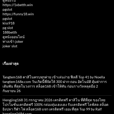
ดูหนังโป๊
https://1xbetth.win
pgslot
https://funny18.win
pgslot
kiss918
pg slot
188betth
ดูหนังออนไลน์
ทางเข้า joker
joker slot
เรื่องล่าสุด
Tangtem168 คาสิโนครบทุกค่าย เข้าเล่นง่าย ฟีลดี Top 41 by Noella
tangtem168e.com วันเกิดนี้พี่จัดให้ 300 ฝาก-ถอน อัตโนมัติ คุ้มค่าการ
เดิมพัน ที่สุดในวงการ สล็อต168 เข้าให้ทัน ก่อนรางวัลหลุดมือ 2
กันยายน 26
Hengjing168 31 กรกฎาคม 2026 เครดิตฟรี คาสิโน ที่ดีที่สุด ของไทย
โปรโมชั่นเครดิตฟรี 100% กล่องสุ่มเฮงเฮง รับเครดิตฟรี ไลฟ์สด สล็อต
ยิงปลา กีฬา ไพ่ สล็อต168 แจก เครดิตฟรี เยอะที่สุด Top 99 by Ralf
hengjing168d.com