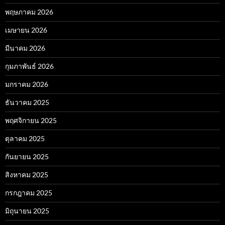
พฤษภาคม 2026
เมษายน 2026
มีนาคม 2026
กุมภาพันธ์ 2026
มกราคม 2026
ธันวาคม 2025
พฤศจิกายน 2025
ตุลาคม 2025
กันยายน 2025
สิงหาคม 2025
กรกฎาคม 2025
มิถุนายน 2025