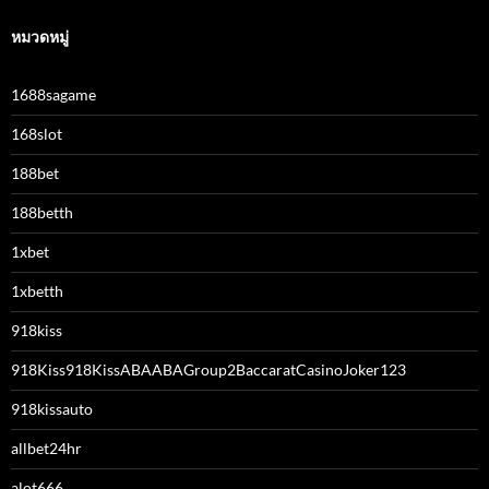
หมวดหมู่
1688sagame
168slot
188bet
188betth
1xbet
1xbetth
918kiss
918Kiss918KissABAABAGroup2BaccaratCasinoJoker123
918kissauto
allbet24hr
alot666