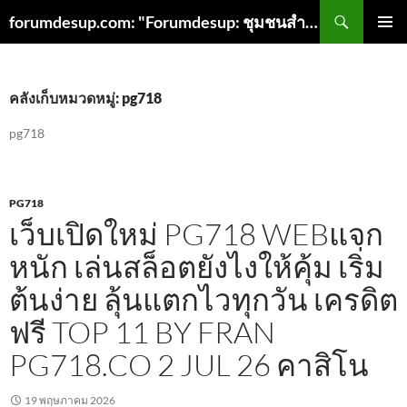
ค้นหา
forumdesup.com: "Forumdesup: ชุมชนสำหรับนักบินสู่ความเป็นเลิศ"
ข้าม
เมนูหลัก
ไป
ยัง
เนื้อหา
คลังเก็บหมวดหมู่: pg718
pg718
PG718
เว็บเปิดใหม่ PG718 WEBแจก
หนัก เล่นสล็อตยังไงให้คุ้ม เริ่ม
ต้นง่าย ลุ้นแตกไวทุกวัน เครดิต
ฟรี TOP 11 BY FRAN
PG718.CO 2 JUL 26 คาสิโน
19 พฤษภาคม 2026