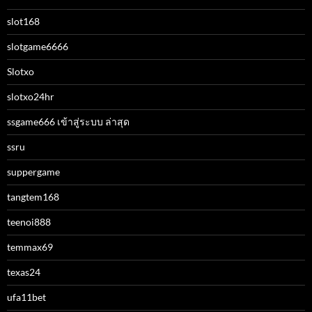
slot168
slotgame6666
Slotxo
slotxo24hr
ssgame666 เข้าสู่ระบบ ล่าสุด
ssru
suppergame
tangtem168
teenoi888
temmax69
texas24
ufa11bet