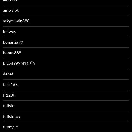
amb slot
askyouwin888
betway
bonanza99
bonus888
brazil999 ทางเข้า
debet
faro168
ff123th
fullslot
fullslotpg
funny18