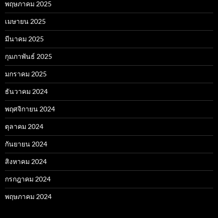
พฤษภาคม 2025
เมษายน 2025
มีนาคม 2025
กุมภาพันธ์ 2025
มกราคม 2025
ธันวาคม 2024
พฤศจิกายน 2024
ตุลาคม 2024
กันยายน 2024
สิงหาคม 2024
กรกฎาคม 2024
พฤษภาคม 2024