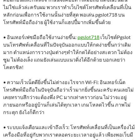
ไม่ใช่แล้วล่ะครับผม พวกเราทำเว็บไซต์โทรศัพท์เคลื่อนที่เป็น
หลักก่อนเพื่อการใช้งานนั้นง่ายที่สุด พอเล่น pgslot718 บน
โทรศัพท์มือถือง่าย ผู้ใช้งานก็แฮปปี้มากเพิ่มขึ้นด้วย
• อินเทอร์เฟซมือถือใช้งานง่ายขึ้น:
pgslot718
เว็บไซต์Pgslot
บนโทรศัพท์เคลื่อนที่ในปัจจุบันออกแบบให้กดง่ายขึ้นกว่าเดิม
มาก ตำแหน่งการวางปุ่มต่างๆทำให้กดได้อย่างสะดวก ไม่ต้อง
ซูม ไม่ต้องเล็ง แถมยังเล่นแบบแนวดิ่งได้อีกด้วย บอกเลยว่า
โคตรชิล!
• ความเร็วเน็ตดียิ่งขึ้นไม่ต่างอะไรจาก Wi-Fi: อินเทอร์เน็ต
โทรศัพท์มือถือในปัจจุบันถือว่าเร็วมากยิ่งขึ้นนะครับ คนเลยไม่
เคยทราบสึกว่าจะต้องพึ่ง PC มากเท่าคราวก่อน ไม่ว่าจะอยู่
ภายนอกหรืออยู่บ้านก็เล่นได้ทุกเวลา เกมโหลดไวขึ้น ภาพไม่
กระตุก ยังไงก็ดีกว่า
• ระบบแจ้งเตือนและเข้าถึงเร็ว: โทรศัพท์เคลื่อนที่เป็นเครื่องไม้
เครื่องมือที่อยู่กับพวกเราตลอดระยะเวลาอยู่แล้ว เพียงพอเว็บมี