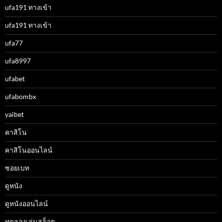
ufa191 ทางเข้า
ufa191 ทางเข้า
ufa77
ufa8997
ufabet
ufabombx
yaibet
คาสิโน
คาสิโนออนไลน์
ซอยเบท
ดูหนัง
ดูหนังออนไลน์
ทดลองเล่นสล็อต