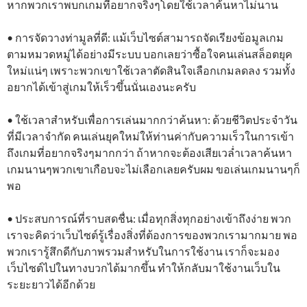
หากพวกเราพบกเกมที่อยากจริงๆโดยใช้เวลาค้นหาไม่นาน
• การจัดวางท่ามูลที่ดี: แม้เว็บไซต์สามารถจัดเรียงข้อมูลเกม
ตามหมวดหมู่ได้อย่างมีระบบ บอกเลยว่าซื้อใจคนเล่นสล็อตยุค
ใหม่แน่ๆ เพราะพวกเขาใช้เวลาตัดสินใจเลือกเกมลดลง รวมทั้ง
อยากได้เข้าสู่เกมให้เร็วขึ้นนั่นเองนะครับ
• ใช้เวลาสำหรับเพื่อการเล่นมากกว่าค้นหา: ด้วยชีวิตประจำวัน
ที่มีเวลาจำกัด คนเล่นยุคใหม่ให้ท่านค่ากับความเร็วในการเข้า
ถึงเกมที่อยากจริงๆมากกว่า ถ้าหากจะต้องเสียเวล่ำเวลาค้นหา
เกมนานๆพวกเขาเกือบจะไม่เลือกเลยครับผม ขอเล่นเกมนานๆก็
พอ
• ประสบการณ์ที่ราบสดชื่น: เมื่อทุกสิ่งทุกอย่างเข้าถึงง่าย พวก
เราจะคิดว่าเว็บไซต์รู้เรื่องสิ่งที่ต้องการของพวกเรามากมาย พอ
พวกเรารู้สึกดีกับภาพรวมสำหรับในการใช้งาน เราก็จะมอง
เว็บไซต์ไปในทางบวกได้มากขึ้น ทำให้กลับมาใช้งานเว็บใน
ระยะยาวได้อีกด้วย