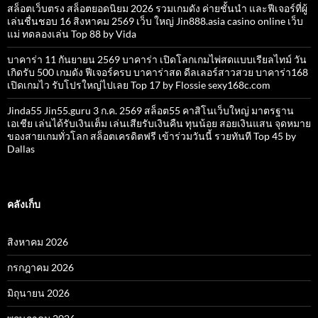
สล็อตเว็บตรง สล็อตยอดนิยม 2026 รวมเกมดัง ค่ายชั้นนำ และฟีเจอร์ที่ผู้
เล่นชื่นชอบ 16 สิงหาคม 2569 เว็บ ใหญ่ Jin888.asia casino online เว็บ
แม่ ทดลองเล่น Top 88 by Vida
บาคาร่า 11 กันยายน 2569 บาคาร่า เปิดโลกเกมไพ่สดแบบเรียลไทม์ วัน
เกิดรับ 500 เกมดัง ฟีเจอร์ครบ บาคาร่าสด ดีลเลอร์สาวสวย บาคาร่า168
เปิดเกมไว รับโปรใหญ่ไปเลย Top 17 by Flossie sexy168c.com
Jinda55 Jin55.guru 3 ก.ค. 2569 สล็อต55 คาสิโนเว็บใหญ่ มาตรฐาน
เอเชีย เล่นได้รับเงินเต็ม เล่นเสียรับเงินคืน ทุนน้อย สอยเงินแสน จุดหมาย
ของสายเกมทั่วโลก สล็อตเครดิตฟรี เข้าร่วมวันนี้ รวยทันที Top 45 by
Dallas
คลังเก็บ
สิงหาคม 2026
กรกฎาคม 2026
มิถุนายน 2026