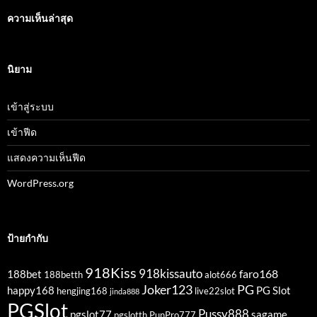
ความเห็นล่าสุด
นิยาม
เข้าสู่ระบบ
เข้าฟีด
แสดงความเห็นฟีด
WordPress.org
ป้ายกำกับ
918Kiss
918kissauto
faro168
188bet
188betth
alot666
Joker123
PG
happy168
PG Slot
hengjing168
live22slot
jinda888
PGSlot
Pussy888
pgslot77
sagame
pgslotth
PunPro777