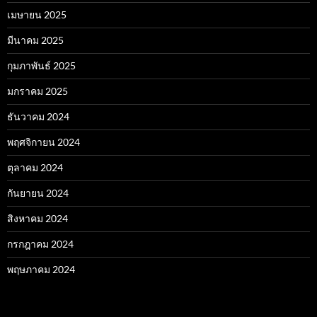
เมษายน 2025
มีนาคม 2025
กุมภาพันธ์ 2025
มกราคม 2025
ธันวาคม 2024
พฤศจิกายน 2024
ตุลาคม 2024
กันยายน 2024
สิงหาคม 2024
กรกฎาคม 2024
พฤษภาคม 2024