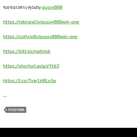
ขอขอบพระคุณby
pussy888
https://rebrand.ly/pussy888win-one
https://cutly.info/pussy888win-one
https://bitt.to/nwtmsk
https://shorturl.asia/zYt63
https://t.co/Tvw16RLx5p
…
PUSSY888