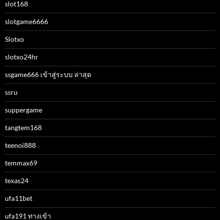
slot168
slotgame6666
Slotxo
slotxo24hr
ssgame666 เข้าสู่ระบบ ล่าสุด
ssru
suppergame
tangtem168
teenoi888
temmax69
texas24
ufa11bet
ufa191 ทางเข้า