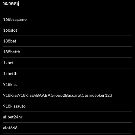
หมวดหมู่
1688sagame
168slot
188bet
188betth
1xbet
1xbetth
918kiss
918Kiss918KissABAABAGroup2BaccaratCasinoJoker123
918kissauto
allbet24hr
alot666