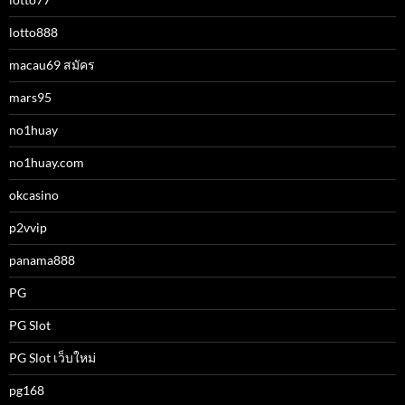
lotto888
macau69 สมัคร
mars95
no1huay
no1huay.com
okcasino
p2vvip
panama888
PG
PG Slot
PG Slot เว็บใหม่
pg168