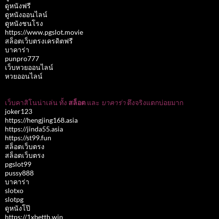
ดูหนังฟรี
ดูหนังออนไลน์
ดูหนังชนโรง
https://www.pgslot.movie
สล็อตเว็บตรงเครดิตฟรี
บาคาร่า
punpro777
เว็บหวยออนไลน์
หวยออนไลน์
เว็บคาสิโนน่าเล่น ทั้ง
สล็อต
และ
บาคาร่า
ตึงจริงแตกบ่อยมาก
joker123
https://hengjing168.asia
https://jinda55.asia
https://st99.fun
สล็อตเว็บตรง
สล็อตเว็บตรง
pgslot99
pussy888
บาคาร่า
slotxo
slotpg
ดูหนังโป๊
https://1xbetth.win