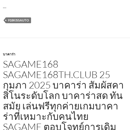
…
918KISSAUTO
บาคาร่า
SAGAME168
SAGAME168TH.CLUB 25
กุมภา 2025 บาคาร่า สัมผัสคา
สิโนระดับโลก บาคาร่าสด ทัน
สมัย เล่นฟรีทุกค่ายเกมบาคา
ร่าที่เหมาะกับคนไทย
SAGAME ตอบโจทย์การเดิม