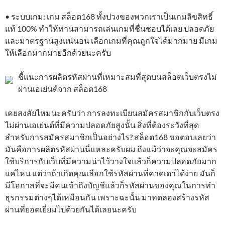
• ระบบเกม: เกม สล็อต168 ทั้งปวงของพวกเราเป็นเกมลิขสิทธิ์
แท้ 100% ทำให้ท่านสามารถเล่นเกมที่ชื่นชอบได้เลย ปลอดภัย
และมาตรฐานสูงแน่นอน เลือกเกมที่คุณถูกใจได้มากมาย มีเกม
ให้เลือกมากมายอีกด้วยนะครับ
ชี้แนะการผลิตรหัสผ่านที่เหมาะสมที่สุดบนสล็อตเว็บตรงไม่
ผ่านเอเย่นต์จาก สล็อต168
เคยสงสัยไหมนะครับว่า การลงทะเบียนสมัครสมาชิกกับเว็บตรง
ไม่ผ่านเอเย่นต์ที่มีความปลอดภัยสูงนั้น สิ่งที่ต้องระวังที่สุด
สำหรับการสมัครสมาชิกเป็นอย่างไร? สล็อต168 ขอตอบเลยว่า
มันคือการผลิตรหัสผ่านนี่แหละครับผม ถึงแม้ว่าจะคุณจะสมัคร
ใช้บริการกับเว็บที่มีความน่าไว้วางใจแล้วก็ความปลอดภัยมาก
แค่ไหน แต่ว่าถ้าเกิดคุณเลือกใช้รหัสผ่านที่คาดเดาได้ง่าย มันก็
มีโอกาสที่จะมีคนเข้าถึงบัญชีแล้วก็รหัสผ่านของคุณในการทำ
ธุรกรรมต่างๆได้เหมือนกัน เพราะฉะนั้น มาทดลองสร้างรหัส
ผ่านที่ยอดเยี่ยมไปด้วยกันได้เลยนะครับ