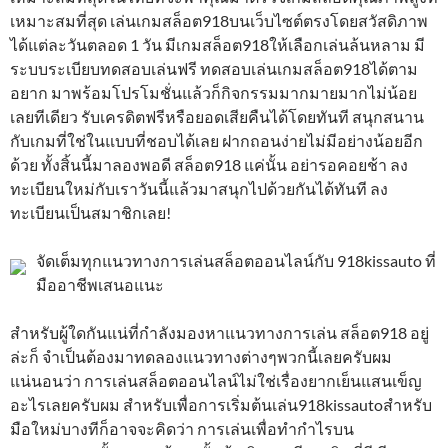
เหมาะสมที่สุด เล่นเกมสล็อต918บนเว็บไซต์ตรงโดยสวัสดิภาพ
ได้แต่ละวันตลอด 1 วัน มีเกมสล็อต918ให้เลือกเล่นล้นหลาม มี
ระบบระเบียบทดสอบเล่นฟรี ทดสอบเล่นเกมสล็อต918ได้ตาม
อยาก มาพร้อมโปรโมชั่นแล้วก็กิจกรรมมากมายมากไม่น้อย
เลยทีเดียว รับเครดิตฟรีหรือยอดเสียคืนได้โดยทันที สนุกสนาน
กับเกมที่ใช่ในแบบที่ชอบได้เลย ฝากถอนง่ายไม่มีอย่างน้อยอีก
ด้วย ทั้งสิ้นนี้มาลองพอดี สล็อต918 แค่นั้น อย่ารอคอยช้า ลง
ทะเบียนใหม่กับเราวันนี้แล้วมาสนุกไปด้วยกันได้ทันที ลง
ทะเบียนเป็นสมาชิกเลย!
จัดเต็มทุกแนวทางการเล่นสล็อตออนไลน์กับ 918kissauto ที่
มืออาชีพเสนอแนะ
สำหรับผู้ใดกันแน่ที่กำลังมองหาแนวทางการเล่น สล็อต918 อยู่
ล่ะก็ จำเป็นต้องมาทดลองแนวทางต่างๆพวกนี้เลยครับผม
แน่นอนว่า การเล่นสล็อตออนไลน์ไม่ใช่เรื่องยากเย็นแสนเข็ญ
อะไรเลยครับผม สำหรับเพื่อการเริ่มต้นเล่น918kissautoสำหรับ
มือใหม่บางทีก็อาจจะคิดว่า การเล่นเพื่อทำกำไรบน