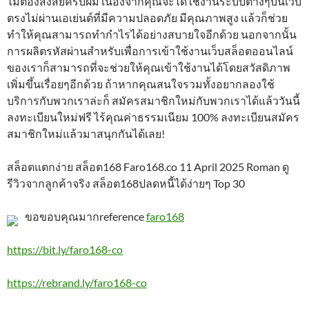
ไม่ต้องสงสัยครับผม เนื่องจากคุณจะได้ใช้งานระบบต่างๆบนเว็บ
ตรงไม่ผ่านเอเย่นต์ที่มีความปลอดภัย มีคุณภาพสูง แล้วก็ช่วย
ทำให้คุณสามารถทำกำไรได้อย่างสบายใจอีกด้วย นอกจากนั้น
การผลิตรหัสผ่านสำหรับเพื่อการเข้าใช้งานเว็บสล็อตออนไลน์
ของเราก็สามารถที่จะช่วยให้คุณเข้าใช้งานได้โดยสวัสดิภาพ
เพิ่มขึ้นเรื่อยๆอีกด้วย ถ้าหากคุณสนใจรวมทั้งอยากลองใช้
บริการกับพวกเราล่ะก็ สมัครสมาชิกใหม่กับพวกเราได้แล้ววันนี้
ลงทะเบียนใหม่ฟรี ไร้คุณค่าธรรมเนียม 100% ลงทะเบียนสมัคร
สมาชิกใหม่แล้วมาสนุกกันได้เลย!
สล็อตแตกง่าย สล็อต168 Faro168.co 11 April 2025 Roman ดู
รีวิวจากลูกค้าจริง สล็อต168ปลดหนี้ได้ง่ายๆ Top 30
ขอขอบคุณมากreference
faro168
https://bit.ly/faro168-co
https://rebrand.ly/faro168-co