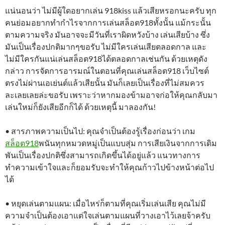
แน่นอนว่า ไม่มีผู้ใดอยากเล่น 918kiss แล้วเสียหรอกนะครับ ทุก
คนย่อมอยากทำกำไรจากการเล่นสล็อต918ทั้งนั้น แม้กระนั้น
ตามความจริง มันอาจจะมีวันที่เราผิดหวังบ้าง เล่นเสียบ้าง ซึ่ง
มันเป็นเรื่องปกติมากๆขอรับ ไม่มีใครเล่นเสียตลอดกาล และ
ไม่มีใครกันแน่เล่นสล็อต918ได้ตลอดกาลเช่นกัน ด้วยเหตุดัง
กล่าว การจัดการอารมณ์ในตอนที่คุณเล่นสล็อต918 เว็บไซต์
ตรงไม่ผ่านเอเย่นต์แล้วเสียนั้น มันก็เลยเป็นเรื่องที่ไม่สมควร
ละเลยเลยล่ะขอรับ เพราะว่าหากมองข้ามอาจก่อให้คุณกลับมา
เล่นใหม่ก็ยังเสียอีกก็ได้ ด้วยเหตุนี้ มาลองกัน!
• สารภาพความเป็นไป: คุณจำเป็นต้องรู้เรื่องก่อนว่า เกม
สล็อต918
พนันทุกหมวดหมู่เป็นแบบสุ่ม การเสียเงินจากการเดิม
พันเป็นเรื่องปกติซึ่งสามารถเกิดขึ้นได้อยู่แล้ว แนวทางการ
ทำความเข้าใจและก็ยอมรับจะทำให้คุณก้าวไปข้างหน้าต่อไป
ได้
• หยุดเล่นตามแผน: เมื่อไหร่ก็ตามที่คุณเริ่มเล่นเสีย คุณไม่มี
ความจำเป็นต้องเอาแต่ใจเล่นตามแผนที่วางเอาไว้เลยจ้าครับ