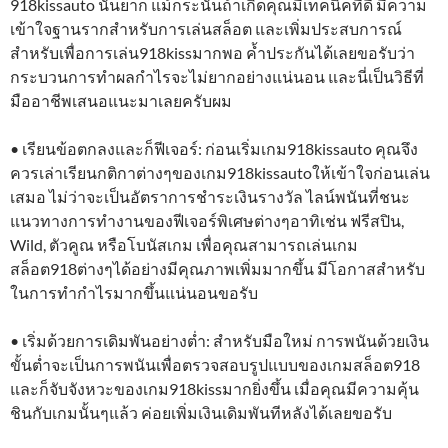
918kissauto นั้นยาก แม้กระนั้นถ้าเกิดคุณมีเทคนิคที่ดี มีความ
เข้าใจฐานรากสำหรับการเล่นสล็อต และเพิ่มประสบการณ์
สำหรับเพื่อการเล่น918kissมากพอ ค้ำประกันได้เลยขอรับว่า
กระบวนการทำผลกำไรจะไม่ยากอย่างแน่นอน และนี่เป็นวิธีที่
มืออาชีพเสนอแนะมาเลยครับผม
• เรียนข้อตกลงและก็ฟีเจอร์: ก่อนเริ่มเกม918kissauto คุณจึง
ควรเล่าเรียนกติกาต่างๆของเกม918kissautoให้เข้าใจก่อนเล่น
เสมอ ไม่ว่าจะเป็นอัตราการชำระเงินรางวัล ไลน์พนันที่ชนะ
แนวทางการทำงานของฟีเจอร์พิเศษต่างๆอาทิเช่น ฟรีสปิน,
Wild, ตัวคูณ หรือโบนัสเกม เพื่อคุณสามารถเล่นเกม
สล็อต918ต่างๆได้อย่างมีคุณภาพเพิ่มมากขึ้น มีโอกาสสำหรับ
ในการทำกำไรมากขึ้นแน่นอนขอรับ
• เริ่มด้วยการเดิมพันอย่างต่ำ: สำหรับมือใหม่ การพนันด้วยเงิน
ขั้นต่ำจะเป็นการพนันเพื่อตรวจสอบรูปแบบของเกมสล็อต918
และก็จับจังหวะของเกม918kissมากยิ่งขึ้น เมื่อคุณมีความคุ้น
ชินกับเกมนั้นๆแล้ว ค่อยเพิ่มเงินเดิมพันทีหลังได้เลยขอรับ