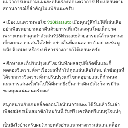
แม้ว่าการเล่นตามแผนจะเป็นเรื่องที่ดี แต่ว่าการปรับเปลี่ยนตาม
สถานการณ์ก็สำคัญไม่แพ้กันนะครับ
• เบี่ยงเบนความพอใจ:
918kissauto
เมื่อคุณรู้สึกไม่ดีที่เล่นเสีย
อย่าเพียรพยายามเอาคืนด้วยการเพิ่มเงินลงทุนโดยเด็ดขาด
เพราะเหตุว่าคุณกำลังเล่น918kissautoด้วยอารมณ์ล้วนๆมานะ
เบี่ยงเบนความสนใจไปทำอย่างอื่นที่ผ่อนคลาย ตัวอย่างเช่น ดู
หนัง ฟังเพลง หรือจะบริหารร่างกายก็ได้เลยนะครับ
• ศึกษาและก็ปรับปรุงแก้ไข: บันทึกผลสรุปที่เกิดขึ้นและก็
ทดลองวิเคราะห์หาเรื่องผลที่ทำให้คุณเล่นเสียให้พบ นำข้อมูลที่
ได้จากการวิเคราะห์มาปรับปรุงแก้ไขกลอุบายและก็กำหนด
แผนการเล่นครั้งถัดไปให้ดีมากยิ่งขึ้นกว่าเดิม ยังไงก็ควรมีวัน
ของคุณแน่นอนครับผม!
สนุกสนานกับเกมสล็อตออนไลน์บน 918kiss ได้วันแล้ววันเล่า
เพียงสมัครเป็นสมาชิกใหม่วันนี้ รับฟรี! เครดิตฟรีแบบจุใจแน่ๆ
เป็นยังไงบ้างครับผม? ภายหลังอ่านแนวทางการเล่นเกมสล็อต