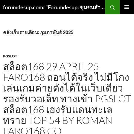
ค้นหา
forumdesup.com: "Forumdesup: ชุมชนสำหรับนักบินสู่ความเป็นเลิศ"
ข้าม
เมนูหลัก
ไป
ยัง
เนื้อหา
คลังเก็บรายเดือน: กุมภาพันธ์ 2025
PGSLOT
สล็อต168 29 APRIL 25
FARO168 ถอนได้จริง ไม่มีโกง
เล่นเกมค่ายดังได้ในเว็บเดียว
รองรับวอเล็ท ทางเข้า PGSLOT
สล็อต168 เฮงรับแดนทะเล
ทราย TOP 54 BY ROMAN
FARO168.CO