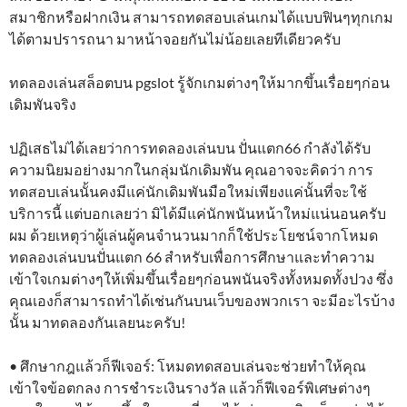
สมาชิกหรือฝากเงิน สามารถทดสอบเล่นเกมได้แบบฟินๆทุกเกม
ได้ตามปรารถนา มาหน้าจอยกันไม่น้อยเลยทีเดียวครับ
ทดลองเล่นสล็อตบน pgslot รู้จักเกมต่างๆให้มากขึ้นเรื่อยๆก่อน
เดิมพันจริง
ปฏิเสธไม่ได้เลยว่าการทดลองเล่นบน ปั่นแตก66 กำลังได้รับ
ความนิยมอย่างมากในกลุ่มนักเดิมพัน คุณอาจจะคิดว่า การ
ทดสอบเล่นนั้นคงมีแค่นักเดิมพันมือใหม่เพียงแค่นั้นที่จะใช้
บริการนี้ แต่บอกเลยว่า มิได้มีแค่นักพนันหน้าใหม่แน่นอนครับ
ผม ด้วยเหตุว่าผู้เล่นผู้คนจำนวนมากก็ใช้ประโยชน์จากโหมด
ทดลองเล่นบนปั่นแตก 66 สำหรับเพื่อการศึกษาและทำความ
เข้าใจเกมต่างๆให้เพิ่มขึ้นเรื่อยๆก่อนพนันจริงทั้งหมดทั้งปวง ซึ่ง
คุณเองก็สามารถทำได้เช่นกันบนเว็บของพวกเรา จะมีอะไรบ้าง
นั้น มาทดลองกันเลยนะครับ!
• ศึกษากฎแล้วก็ฟีเจอร์: โหมดทดสอบเล่นจะช่วยทำให้คุณ
เข้าใจข้อตกลง การชำระเงินรางวัล แล้วก็ฟีเจอร์พิเศษต่างๆ