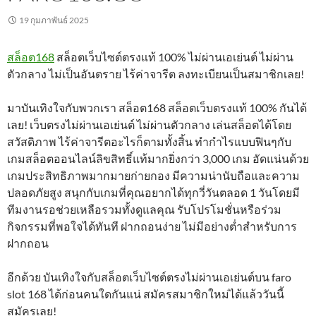
19 กุมภาพันธ์ 2025
สล็อต168
สล็อตเว็บไซต์ตรงแท้ 100% ไม่ผ่านเอเย่นต์ ไม่ผ่าน
ตัวกลาง ไม่เป็นอันตราย ไร้ค่าจารีต ลงทะเบียนเป็นสมาชิกเลย!
มาบันเทิงใจกับพวกเรา สล็อต168 สล็อตเว็บตรงแท้ 100% กันได้
เลย! เว็บตรงไม่ผ่านเอเย่นต์ ไม่ผ่านตัวกลาง เล่นสล็อตได้โดย
สวัสดิภาพ ไร้ค่าจารีตอะไรก็ตามทั้งสิ้น ทำกำไรแบบฟินๆกับ
เกมสล็อตออนไลน์ลิขสิทธิ์แท้มากยิ่งกว่า 3,000 เกม อัดแน่นด้วย
เกมประสิทธิภาพมากมายก่ายกอง มีความน่านับถือและความ
ปลอดภัยสูง สนุกกับเกมที่คุณอยากได้ทุกวี่วันตลอด 1 วันโดยมี
ทีมงานรอช่วยเหลือรวมทั้งดูแลคุณ รับโปรโมชั่นหรือร่วม
กิจกรรมที่พอใจได้ทันที ฝากถอนง่าย ไม่มีอย่างต่ำสำหรับการ
ฝากถอน
อีกด้วย บันเทิงใจกับสล็อตเว็บไซต์ตรงไม่ผ่านเอเย่นต์บน faro
slot 168 ได้ก่อนคนใดกันแน่ สมัครสมาชิกใหม่ได้แล้ววันนี้
สมัครเลย!