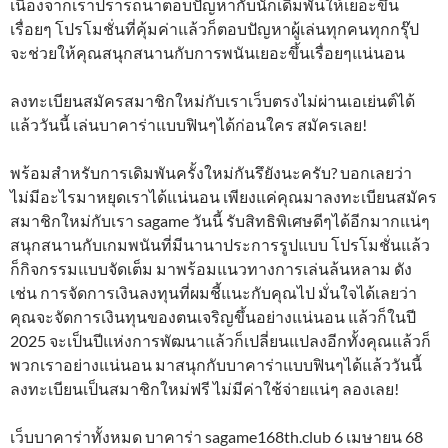
เนื่องจากเราปรารถนาตอบปัญหากับนักเดิมพันให้เยอะขึ้น
เรื่อยๆ โปรโมชั่นที่คุ้มค่าแล้วก็ตอบปัญหาผู้เล่นทุกคนทุกกรุ๊ป
จะช่วยให้คุณสนุกสนานกับการพนันเยอะขึ้นเรื่อยๆแน่นอน
ลงทะเบียนสมัครสมาชิกใหม่กับเราเว็บตรงไม่ผ่านเอเย่นต์ได้
แล้ววันนี้ เล่นบาคาร่าแบบฟินๆได้ก่อนใคร สมัครเลย!
พร้อมสำหรับการเดิมพันครั้งใหม่กันรึยังนะครับ? บอกเลยว่า
ไม่มีอะไรมาหยุดเราได้แน่นอน เพียงแค่คุณมาลงทะเบียนสมัคร
สมาชิกใหม่กับเรา sagame วันนี้ รับสิทธิพิเศษดีๆได้อีกมากแน่ๆ
สนุกสนานกับเกมพนันที่มีนานาประการรูปแบบ โปรโมชั่นแล้ว
ก็กิจกรรมแบบจัดเต็ม มาพร้อมแนวทางการเล่นล้นหลาม ดัง
เช่น การจัดการเงินลงทุนที่ผมชี้แนะกับคุณไป มั่นใจได้เลยว่า
คุณจะจัดการเงินทุนของตนเจริญขึ้นอย่างแน่นอน แล้วก็ในปี
2025 จะเป็นปีแห่งการพัฒนาแล้วก็เปลี่ยนแปลงอีกทั้งคุณแล้วก็
พวกเราอย่างแน่นอน มาสนุกกับบาคาร่าแบบฟินๆได้แล้ววันนี้
ลงทะเบียนเป็นสมาชิกใหม่ฟรี ไม่มีค่าใช้จ่ายแน่ๆ ลองเลย!
เว็บบาคาร่าทั้งหมด บาคาร่า sagame168th.club 6 เมษายน 68