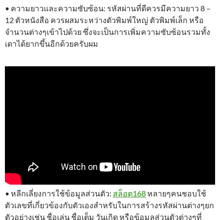
• ความยาวและความซับซ้อน: รหัสผ่านที่ดีควรมีความยาว 8 –
12 ตัวหนังสือ ควรผสมระหว่างตัวพิมพ์ใหญ่ ตัวพิมพ์เล็ก หรือ
จำนวนต่างๆเข้าไปด้วย ซึ่งจะเป็นการเพิ่มความซับซ้อนรวมทั้ง
เดาได้ยากขึ้นอีกด้วยครับผม
• หลีกเลี่ยงการใช้ข้อมูลส่วนตัว:
สล็อต168
หลายๆคนชอบใช้
ตัวเลขที่เกี่ยวข้องกับตัวเองสำหรับในการสร้างรหัสผ่านต่างๆยก
ตัวอย่างเช่น ชื่อเล่น ชื่อเต็ม วันเกิด หรือข้อมูลส่วนตัวต่างๆที่