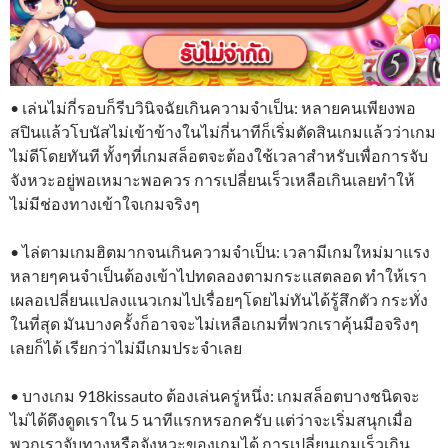
• เล่นไม่กี่รอบก็รีบวินิจฉัยเกินความจำเป็น: หลายคนเพียงพอ
สปินแล้วโบนัสไม่เข้าข้างในไม่กี่นาทีก็เริ่มตัดสินเกมแล้วว่าเกม
ไม่ดีโดยทันที ทั้งๆที่เกมสล็อตจะต้องใช้เวลาสำหรับเพื่อการจับ
จังหวะอยู่พอเหมาะพอควร การเปลี่ยนเร็วเหลือเกินเลยทำให้
ไม่มีช่องทางเข้าใจเกมจริงๆ
• ไล่ตามเกมฮิตมากจนเกินความจำเป็น: เวลามีเกมใหม่มาแรง
หลายๆคนจำเป็นต้องเข้าไปทดลองตามกระแสตลอด ทำให้เรา
เผลอเปลี่ยนแปลงแนวเกมไปเรื่อยๆโดยไม่ทันได้รู้สึกตัว กระทั่ง
ในที่สุด มันบางครั้งก็อาจจะไม่เหลือเกมที่พวกเราคุ้นมือจริงๆ
เลยก็ได้ เรียกว่าไม่มีเกมประจำเลย
• บางเกม 918kissauto ต้องเล่นครู่หนึ่ง: เกมสล็อตบางชนิดจะ
ไม่ได้ดึงดูดเราใน 5 นาทีแรกหรอกครับ แต่ว่าจะเริ่มสนุกเมื่อ
พวกเราจับทางหรือจังหวะของเกมได้ การเปลี่ยนเกมเร็วเกิน