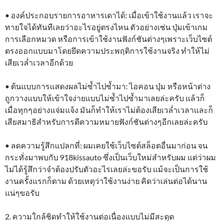
• องค์ประกอบรายการอาหารเดาได้: เมื่อเข้าใช้งานแล้ว เราจะ
ทายใจได้ทันทีเลยว่าอะไรอยู่ตรงไหน ตัวอย่างเช่น ปุ่มเข้าเกม
การเลือกหมวด หรือการเข้าใช้งานฟังก์ชันต่างๆเพราะเว็บไซต์
ตรงออกแบบมาโดยยึดความประพฤติการใช้งานจริง ทำให้ไม่
เสียเวล่ำเวลาอีกด้วย
• ต้นแบบการแสดงผลไม่ซ้ำไปซ้ำมา: ไอคอน ปุ่ม หรือหน้าต่าง
ถูกวางแบบให้เข้าใจง่ายแบบไม่ซ้ำไปซ้ำมาเลยล่ะครับ แล้วก็
เมื่อทุกๆอย่างแจ่มแจ้ง มันก็ทำให้เราไม่ต้องเสียเวล่ำเวลาและก็
เสียสมาธิสำหรับการตีความหมายฟังก์ชันต่างๆอีกเลยล่ะครับ
• ลดความรู้สึกแปลกที่: ผมเคยใช้เว็บไซต์สล็อตอื่นมาก่อน จน
กระทั่งมาพบกับ 918kissauto ซึ่งเป็นเว็บใหม่สำหรับผม แต่ว่าผม
ไม่ได้รู้สึกว่าจำต้องปรับตัวอะไรเลยล่ะขอรับ แม้จะเป็นการใช้
งานครั้งแรกก็ตาม ด้วยเหตุว่าใช้งานง่าย คิดว่าเล่นต่อได้นาน
แน่ๆขอรับ
2. ความใกล้ชิดทำให้ใช้งานต่อเนื่องแบบไม่มีสะดุด