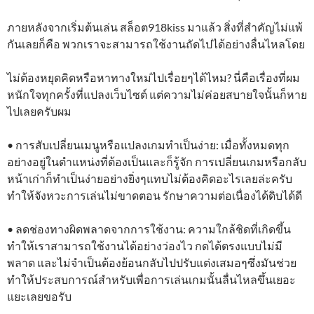
ภายหลังจากเริ่มต้นเล่น สล็อต918kiss มาแล้ว สิ่งที่สำคัญไม่แพ้
กันเลยก็คือ พวกเราจะสามารถใช้งานถัดไปได้อย่างลื่นไหลโดย
ไม่ต้องหยุดคิดหรือหาทางใหม่ไปเรื่อยๆได้ไหม? นี่คือเรื่องที่ผม
หนักใจทุกครั้งที่แปลงเว็บไซต์ แต่ความไม่ค่อยสบายใจนั้นก็หาย
ไปเลยครับผม
• การสับเปลี่ยนเมนูหรือแปลงเกมทำเป็นง่าย: เมื่อทั้งหมดทุก
อย่างอยู่ในตำแหน่งที่ต้องเป็นและก็รู้จัก การเปลี่ยนเกมหรือกลับ
หน้าเก่าก็ทำเป็นง่ายอย่างยิ่งๆแทบไม่ต้องคิดอะไรเลยล่ะครับ
ทำให้จังหวะการเล่นไม่ขาดตอน รักษาความต่อเนื่องได้ดิบได้ดี
• ลดช่องทางผิดพลาดจากการใช้งาน: ความใกล้ชิดที่เกิดขึ้น
ทำให้เราสามารถใช้งานได้อย่างว่องไว กดได้ตรงแบบไม่มี
พลาด และไม่จำเป็นต้องย้อนกลับไปปรับแต่งเสมอๆซึ่งมันช่วย
ทำให้ประสบการณ์สำหรับเพื่อการเล่นเกมนั้นลื่นไหลขึ้นเยอะ
แยะเลยขอรับ