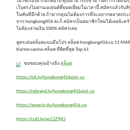
ไม่ใช่เรื่องยากอีกต่อไป คุณสามารถเข้ามาได้กำไรได้แน่ๆ
เว็บตรงไม่ผ่านเอเย่นต์ที่ยอดเยี่ยมในเวลานี้ สมัครแล้วรับสิ
ในทันทีอีกด้วย ถ้าหากคุณไม่ต้องการที่จะอยากพลาดประ
จาก hongkong456 ล่ะก็ สมัครเป็นสมาชิกใหม่ได้เลยจ้ะครั
ไม่ต้องจ่ายเงิน 100% สมัครเลย
สูตรเล่นสล็อตแบบมือโปร สล็อต hongkong456.co 11 MA
Karine casino สล็อต ที่ฮิตที่สุด Top 61
ขอขอบคุณอ้างอิง
สล็อต
https://bit.ly/hongkong456slot-co
https://rebrand.ly/hongkong456slot-co
https://wow.in.th/hongkong456-co
https://cutt.ly/xe12Z9IQ