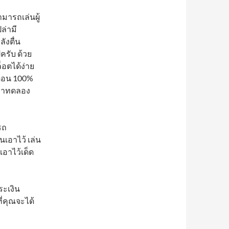
ามารถเล่นผู้
ล่ามี
งตื่น
ครับ ด้วย
็อตได้ง่าย
นตอน 100%
วมาทดลอง
รถ
เอาไว้ เล่น
เอาไว้เด็ด
ระเงิน
ี่คุณจะได้