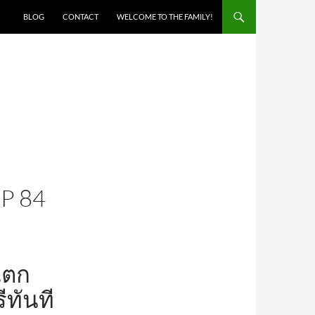
ข้ามไปยังเนื้อหา
BLOG
CONTACT
WELCOME TO THE FAMILY!
OP 84
แตก
ีทันที