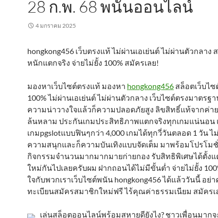
28 ก.พ. 68 พนันออนไลน์
4 มกราคม 2025
hongkong456 เว็บตรงแท้ ไม่ผ่านเอเย่นต์ ไม่ผ่านตัวกลาง
หนักแตกจริง จ่ายไม่ยั้ง 100% สมัครเลย!
มองหาเว็บไซต์ตรงแท้ มองหา
hongkong456
สล็อตเว็บไซต
100% ไม่ผ่านเอเย่นต์ ไม่ผ่านตัวกลาง เว็บไซต์ตรงมาตรฐาน
ความน่าวางใจแล้วก็ความปลอดภัยสูง ลิขสิทธิ์แท้จากค่ายเ
ล้นหลาม ประกันเกมประสิทธิภาพแตกจริงทุกเกมแน่นอน เ
เกมpgslotแบบฟินๆกว่า 4,000 เกมได้ทุกวี่วันตลอด 1 วัน ไ
ความสนุกและก็ความบันเทิงแบบจัดเต็ม มาพร้อมโปรโมชั่
กิจกรรมจำนวนมากมากมายก่ายกอง รับสิทธิพิเศษได้ตั้งแ
ใหม่กันไปเลยครับผม ฝากถอนได้ไม่มีขั้นต่ำ จ่ายไม่ยั้ง 10
ใจกับพวกเราเว็บไซต์พนัน hongkong456 ได้แล้ววันนี้ อย่า
ทะเบียนสมัครสมาชิกใหม่ฟรี ไร้คุณค่าธรรมเนียม สมัครเ
เล่นสล็อตออนไลน์พร้อมสหายดียังไง? ชาวเพื่อนมากจ