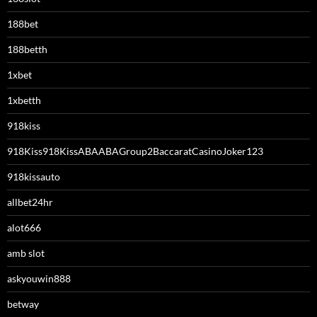
188bet
188betth
1xbet
1xbetth
918kiss
918Kiss918KissABAABAGroup2BaccaratCasinoJoker123
918kissauto
allbet24hr
alot666
amb slot
askyouwin888
betway