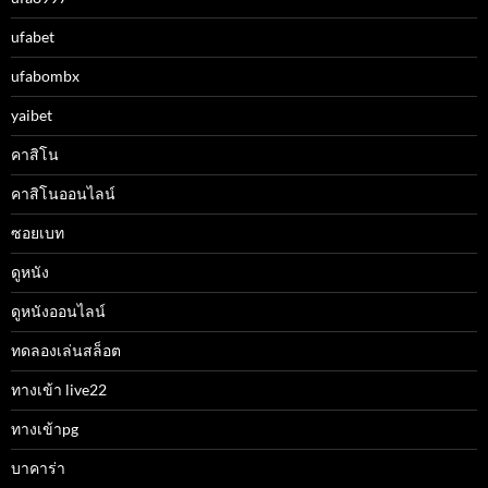
ufabet
ufabombx
yaibet
คาสิโน
คาสิโนออนไลน์
ซอยเบท
ดูหนัง
ดูหนังออนไลน์
ทดลองเล่นสล็อต
ทางเข้า live22
ทางเข้าpg
บาคาร่า