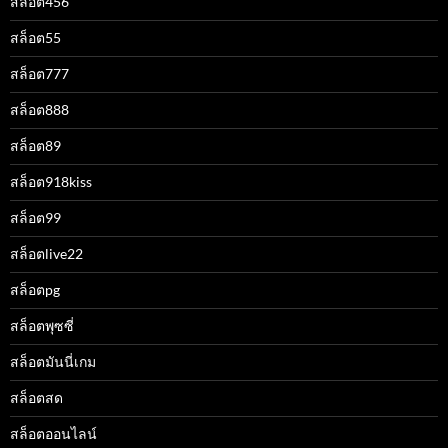
สล็อต456
สล็อต55
สล็อต777
สล็อต888
สล็อต89
สล็อต918kiss
สล็อต99
สล็อตlive22
สล็อตpg
สล็อตพุซซี่
สล็อตมันนี่เกม
สล็อตสด
สล็อตออนไลน์