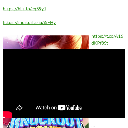
https://bitt.to/eq59y1
https://shorturl.asia/i5FHy
https://t.co/A16
dKPf8St
…