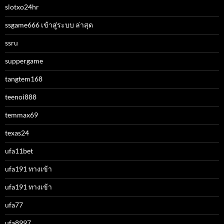
slotxo24hr
ssgame666 เข้าสู่ระบบ ล่าสุด
ssru
suppergame
tangtem168
teenoi888
temmax69
texas24
ufa11bet
ufa191 ทางเข้า
ufa191 ทางเข้า
ufa77
ufa8997