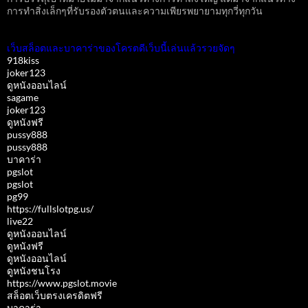
การทำสิ่งเล็กๆที่รับรองตัวตนและความเพียรพยายามทุกวี่ทุกวัน
เว็บสล็อตและบาคาร่าของโครตดีเว็บนี้เล่นแล้วรวยจัดๆ
918kiss
joker123
ดูหนังออนไลน์
sagame
joker123
ดูหนังฟรี
pussy888
pussy888
บาคาร่า
pgslot
pgslot
pg99
https://fullslotpg.us/
live22
ดูหนังออนไลน์
ดูหนังฟรี
ดูหนังออนไลน์
ดูหนังชนโรง
https://www.pgslot.movie
สล็อตเว็บตรงเครดิตฟรี
บาคาร่า