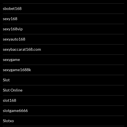
sbobet168
sexy168
sexy168vip
sexyauto168
sexybaccarat168.com
sexygame
sexygame1688k
Slot
Slot Online
slot168
slotgame6666
Slotxo