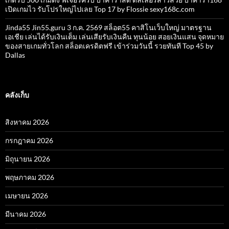
เปิดเกมไว รับโปรใหญ่ไปเลย Top 17 by Flossie sexy168c.com
Jinda55 Jin55.guru 3 ก.ค. 2569 สล็อต55 คาสิโนเว็บใหญ่ มาตรฐาน
เอเชีย เล่นได้รับเงินเต็ม เล่นเสียรับเงินคืน ทุนน้อย สอยเงินแสน จุดหมาย
ของสายเกมทั่วโลก สล็อตเครดิตฟรี เข้าร่วมวันนี้ รวยทันที Top 45 by
Dallas
คลังเก็บ
สิงหาคม 2026
กรกฎาคม 2026
มิถุนายน 2026
พฤษภาคม 2026
เมษายน 2026
มีนาคม 2026