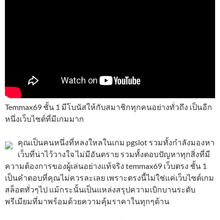
Temmax69 ชั้น 1 มีโบนัสให้กับสมาชิกทุกคนอย่างทั่วถึง เป็นอีก
หนึ่งเว็บไซต์ที่มีเกมมาก
คุณเป็นคนหนึ่งที่หลงใหลในเกม pgslot รวมทั้งกำลังมองหา
เว็บที่น่าไว้วางใจ ไม่มีอันตราย รวมทั้งตอบปัญหาทุกสิ่งที่มี
ความต้องการของผู้เล่นอย่างแท้จริง temmax69 เว็บตรง ชั้น 1
เป็นคำตอบที่คุณไม่ควรละเลย เพราะตรงนี้ไม่ใช่แค่เว็บไซต์เกม
สล็อตทั่วๆไป แม้กระนั้นเป็นแหล่งสรุปความเบิกบานระดับ
พรีเมียมที่มาพร้อมด้วยความคุ้มราคาในทุกๆด้าน