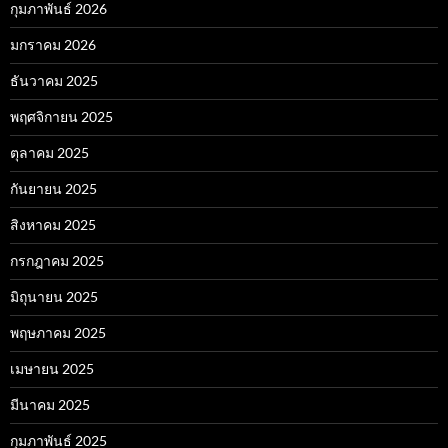
กุมภาพันธ์ 2026
มกราคม 2026
ธันวาคม 2025
พฤศจิกายน 2025
ตุลาคม 2025
กันยายน 2025
สิงหาคม 2025
กรกฎาคม 2025
มิถุนายน 2025
พฤษภาคม 2025
เมษายน 2025
มีนาคม 2025
กุมภาพันธ์ 2025