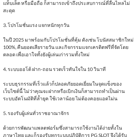
แท็บเล็ต หรือมือถือ ก็สามารถเข้าถึงประสบการณ์ที่ลื่นไหลไม่
สะดุด
3. โปรโมชั่นแรง แจกหนักทุกวัน
ในปี 2025 มาพร้อมกับโปรโมชั่นที่คุ้ม ดังเช่น โบนัสสมาชิกใหม่
100%, คืนยอดเสียรายวัน และกิจกรรมแจกเครดิตฟรีที่จัดโดย
ตลอด เพื่อเอาใจทั้งยังผู้เล่นเก่ารวมทั้งใหม่
4. ระบบออโต้ ฝาก-ถอน รวดเร็วทันใจใน 10 วินาที
ระบบธุรกรรมที่เร็วแล้วก็ปลอดภัยยอดเยี่ยมในจุดแข็งของ
เว็บไซต์นี้ ไม่ว่าคุณจะฝากหรือเบิกเงินก็สามารถทำเป็นผ่าน
ระบบอัตโนมัติที่ล้ำยุค ใช้เวลาน้อย ไม่ต้องคอยแอดไม่น
5. รองรับผู้เล่นทั่วราชอาณาจักร
ด้วยการพัฒนาแพลตฟอร์มซึ่งสามารถใช้งานได้ง่ายทั้งใน
ภาษาไทย และก็รองรับทุกระบบปฏิบัติการ PG SLOT จึงได้รับ