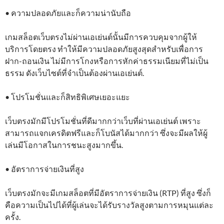
• ความปลอดภัยและก็ความน่านับถือ
เกมสล็อตเว็บตรงไม่ผ่านเอเย่นต์นั้นมีการควบคุมจากผู้ให้
บริการโดยตรง ทำให้มีความปลอดภัยสูงสุดสำหรับเพื่อการ
ฝาก-ถอนเงิน ไม่มีการโกงหรือการหักค่าธรรมเนียมที่ไม่เป็น
ธรรม ดังเว็บไซต์ที่จำเป็นต้องผ่านเอเย่นต์.
• โปรโมชั่นและก็สิทธิพิเศษเยอะแยะ
เว็บตรงมักมีโปรโมชั่นที่ดีมากกว่าเว็บที่ผ่านเอเย่นต์ เพราะ
สามารถแจกเครดิตฟรีและก็โบนัสได้มากกว่า ซึ่งจะมีผลให้ผู้
เล่นมีโอกาสในการชนะสูงมากขึ้น.
• อัตราการจ่ายเงินที่สูง
เว็บตรงมักจะมีเกมสล็อตที่มีอัตราการจ่ายเงิน (RTP) ที่สูง ซึ่งก็
คือความเป็นไปได้ที่ผู้เล่นจะได้รับรางวัลสูงตามการหมุนแต่ละ
ครั้ง.