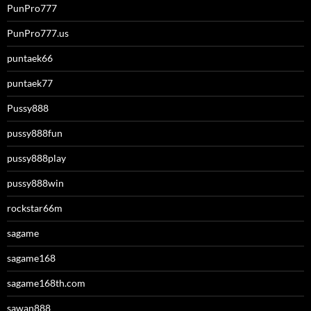
PunPro777
PunPro777.us
puntaek66
puntaek77
Pussy888
pussy888fun
pussy888play
pussy888win
rockstar66m
sagame
sagame168
sagame168th.com
sawan888