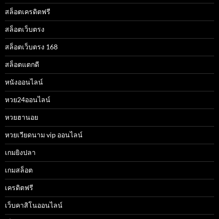
สล็อตเครดิตฟรี
สล็อตเว็บตรง
สล็อตเว็บตรง 168
สล็อตแตกดี
หนังออนไลน์
หวย24ออนไลน์
หวยฮานอย
หวยเวียดนาม vip ออนไลน์
เกมยิงปลา
เกมสล็อต
เครดิตฟรี
เว็บคาสิโนออนไลน์