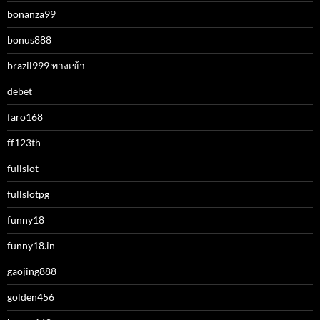
bonanza99
bonus888
brazil999 ทางเข้า
debet
faro168
ff123th
fullslot
fullslotpg
funny18
funny18.in
gaojing888
golden456