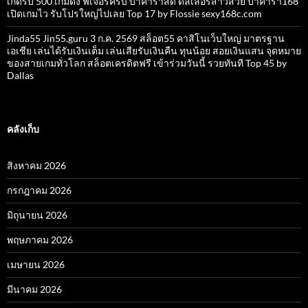
เกิดรับ 500 เกมดัง ฟีเจอร์ครบ บาคาร่าสด ดีลเลอร์สาวสวย บาคาร่า168
เปิดเกมไว รับโปรใหญ่ไปเลย Top 17 by Flossie sexy168c.com
Jinda55 Jin55.guru 3 ก.ค. 2569 สล็อต55 คาสิโนเว็บใหญ่ มาตรฐาน
เอเชีย เล่นได้รับเงินเต็ม เล่นเสียรับเงินคืน ทุนน้อย สอยเงินแสน จุดหมาย
ของสายเกมทั่วโลก สล็อตเครดิตฟรี เข้าร่วมวันนี้ รวยทันที Top 45 by
Dallas
คลังเก็บ
สิงหาคม 2026
กรกฎาคม 2026
มิถุนายน 2026
พฤษภาคม 2026
เมษายน 2026
มีนาคม 2026