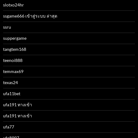
slotxo24hr
ssgame666 เข้าสู่ระบบ ล่าสุด
ssru
suppergame
tangtem168
teenoi888
temmax69
texas24
ufa11bet
ufa191 ทางเข้า
ufa191 ทางเข้า
ufa77
ufa8997