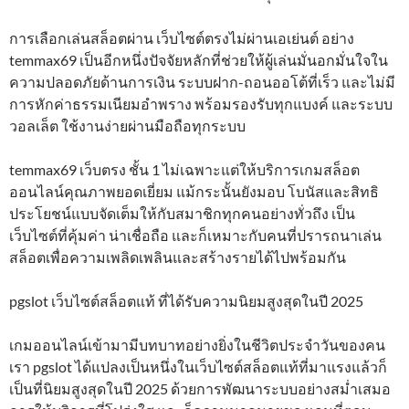
การเลือกเล่นสล็อตผ่าน เว็บไซต์ตรงไม่ผ่านเอเย่นต์ อย่าง
temmax69 เป็นอีกหนึ่งปัจจัยหลักที่ช่วยให้ผู้เล่นมั่นอกมั่นใจใน
ความปลอดภัยด้านการเงิน ระบบฝาก-ถอนออโต้ที่เร็ว และไม่มี
การหักค่าธรรมเนียมอำพราง พร้อมรองรับทุกแบงค์ และระบบ
วอลเล็ต ใช้งานง่ายผ่านมือถือทุกระบบ
temmax69 เว็บตรง ชั้น 1 ไม่เฉพาะแต่ให้บริการเกมสล็อต
ออนไลน์คุณภาพยอดเยี่ยม แม้กระนั้นยังมอบ โบนัสและสิทธิ
ประโยชน์แบบจัดเต็มให้กับสมาชิกทุกคนอย่างทั่วถึง เป็น
เว็บไซต์ที่คุ้มค่า น่าเชื่อถือ และก็เหมาะกับคนที่ปรารถนาเล่น
สล็อตเพื่อความเพลิดเพลินและสร้างรายได้ไปพร้อมกัน
pgslot เว็บไซต์สล็อตแท้ ที่ได้รับความนิยมสูงสุดในปี 2025
เกมออนไลน์เข้ามามีบทบาทอย่างยิ่งในชีวิตประจำวันของคน
เรา pgslot ได้แปลงเป็นหนึ่งในเว็บไซต์สล็อตแท้ที่มาแรงแล้วก็
เป็นที่นิยมสูงสุดในปี 2025 ด้วยการพัฒนาระบบอย่างสม่ำเสมอ