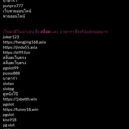
บาคาร่า
punpro777
เว็บหวยออนไลน์
หวยออนไลน์
เว็บคาสิโนน่าเล่น ทั้ง
สล็อต
และ
บาคาร่า
ตึงจริงแตกบ่อยมาก
joker123
https://hengjing168.asia
https://jinda55.asia
https://st99.fun
สล็อตเว็บตรง
สล็อตเว็บตรง
pgslot99
pussy888
บาคาร่า
slotxo
slotpg
ดูหนังโป๊
https://1xbetth.win
pgslot
https://funny18.win
pgslot
kiss918
pg slot