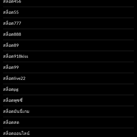
สล็อต456
สล็อต55
สล็อต777
สล็อต888
สล็อต89
สล็อต918kiss
สล็อต99
สล็อตlive22
สล็อตpg
สล็อตพุซซี่
สล็อตมันนี่เกม
สล็อตสด
สล็อตออนไลน์