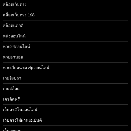
สล็อตเว็บตรง
สล็อตเว็บตรง 168
สล็อตแตกดี
หนังออนไลน์
หวย24ออนไลน์
หวยฮานอย
หวยเวียดนาม vip ออนไลน์
เกมยิงปลา
เกมสล็อต
เครดิตฟรี
เว็บคาสิโนออนไลน์
เว็บตรงไม่ผ่านเอเย่นต์
เว็บถูกหวย