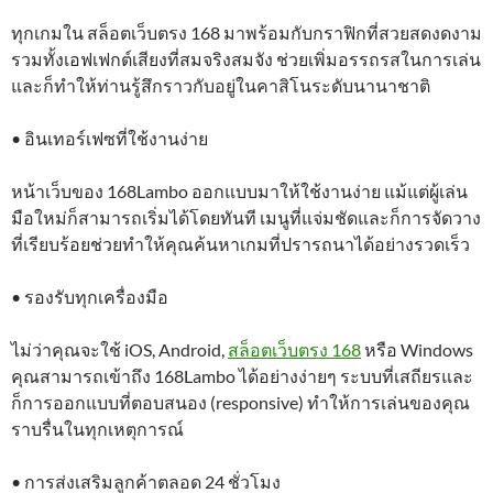
ทุกเกมใน สล็อตเว็บตรง 168 มาพร้อมกับกราฟิกที่สวยสดงดงาม
รวมทั้งเอฟเฟกต์เสียงที่สมจริงสมจัง ช่วยเพิ่มอรรถรสในการเล่น
และก็ทำให้ท่านรู้สึกราวกับอยู่ในคาสิโนระดับนานาชาติ
• อินเทอร์เฟซที่ใช้งานง่าย
หน้าเว็บของ 168Lambo ออกแบบมาให้ใช้งานง่าย แม้แต่ผู้เล่น
มือใหม่ก็สามารถเริ่มได้โดยทันที เมนูที่แจ่มชัดและก็การจัดวาง
ที่เรียบร้อยช่วยทำให้คุณค้นหาเกมที่ปรารถนาได้อย่างรวดเร็ว
• รองรับทุกเครื่องมือ
ไม่ว่าคุณจะใช้ iOS, Android,
สล็อตเว็บตรง 168
หรือ Windows
คุณสามารถเข้าถึง 168Lambo ได้อย่างง่ายๆ ระบบที่เสถียรและ
ก็การออกแบบที่ตอบสนอง (responsive) ทำให้การเล่นของคุณ
ราบรื่นในทุกเหตุการณ์
• การส่งเสริมลูกค้าตลอด 24 ชั่วโมง