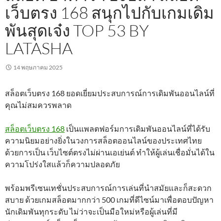
เว็บตรง 168 สนุกไปกับเกมเดิม
พันสุดเจ๋ง TOP 53 BY
LATASHA
14 พฤษภาคม 2025
สล็อตเว็บตรง 168 ยอดเยี่ยมประสบการณ์การเดิมพันออนไลน์ที่
คุณไม่สมควรพลาด
สล็อตเว็บตรง 168
เป็นแพลตฟอร์มการเดิมพันออนไลน์ที่ได้รับ
ความนิยมอย่างยิ่งในวงการสล็อตออนไลน์ของประเทศไทย
ด้วยการเป็น เว็บไซต์ตรงไม่ผ่านเอเย่นต์ ทำให้ผู้เล่นเชื่อมั่นได้ใน
ความโปร่งใสแล้วก็ความปลอดภัย
พร้อมพรีเซนเทชั่นประสบการณ์การเล่นที่นำสมัยและก็สะดวก
สบาย ด้วยเกมสล็อตมากกว่า 500 เกมที่ดีไซน์มาเพื่อตอบปัญหา
นักเดิมพันทุกระดับ ไม่ว่าจะเป็นมือใหม่หรือผู้เล่นที่มี