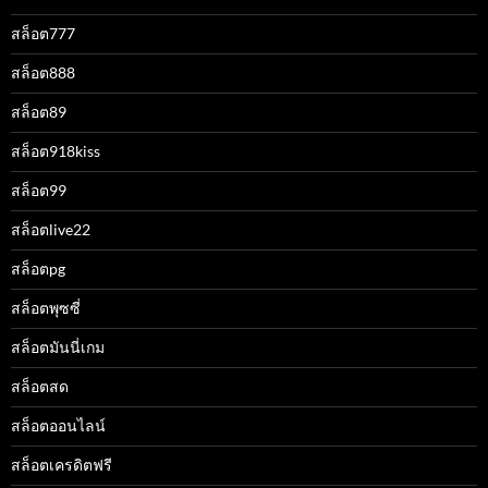
สล็อต777
สล็อต888
สล็อต89
สล็อต918kiss
สล็อต99
สล็อตlive22
สล็อตpg
สล็อตพุซซี่
สล็อตมันนี่เกม
สล็อตสด
สล็อตออนไลน์
สล็อตเครดิตฟรี