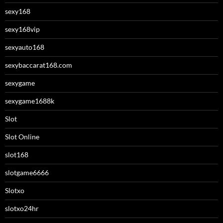
sexy168
sexy168vip
sexyauto168
sexybaccarat168.com
sexygame
sexygame1688k
Slot
Slot Online
slot168
slotgame6666
Slotxo
slotxo24hr