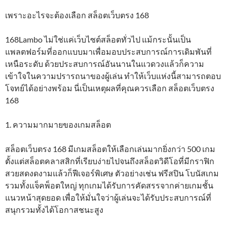
เพราะอะไรจะต้องเลือก สล็อตเว็บตรง 168
168Lambo ไม่ใช่แค่เว็บไซต์สล็อตทั่วไป แม้กระนั้นเป็น
แพลตฟอร์มที่ออกแบบมาเพื่อมอบประสบการณ์การเดิมพันที่
เหนือระดับ ด้วยประสบการณ์อันนานในแวดวงแล้วก็ความ
เข้าใจในความปรารถนาของผู้เล่น ทำให้เว็บแห่งนี้สามารถตอบ
โจทย์ได้อย่างพร้อม นี่เป็นเหตุผลที่คุณควรเลือก สล็อตเว็บตรง
168
1. ความมากมายของเกมสล็อต
สล็อตเว็บตรง 168 มีเกมสล็อตให้เลือกเล่นมากยิ่งกว่า 500 เกม
ตั้งแต่สล็อตคลาสสิกที่เรียบง่ายไปจนถึงสล็อตวิดีโอที่มีกราฟิก
สวยสดงดงามแล้วก็ฟีเจอร์พิเศษ ตัวอย่างเช่น ฟรีสปิน โบนัสเกม
รวมทั้งแจ็คพ็อตใหญ่ ทุกเกมได้รับการคัดสรรจากค่ายเกมชั้น
แนวหน้าสุดยอด เพื่อให้มั่นใจว่าผู้เล่นจะได้รับประสบการณ์ที่
สนุกรวมทั้งได้โอกาสชนะสูง