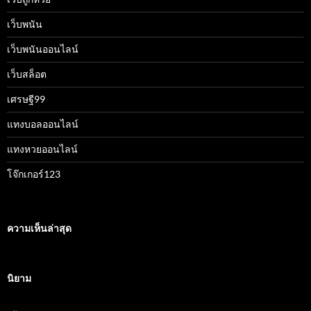
เว็บพนัน
เว็บพนันออนไลน์
เว็บสล็อต
เศรษฐี99
แทงบอลออนไลน์
แทงหวยออนไลน์
โจ๊กเกอร์123
ความเห็นล่าสุด
นิยาม