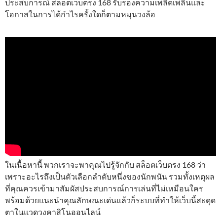
ประสบการณ์ สล็อตเว็บตรง 168 รับรองความเพลิดเพลินและ
โอกาสในการได้กำไรครั้งใดก็ตามหมุนวงล้อ
ในเนื้อหานี้ พวกเราจะพาคุณไปรู้จักกับ สล็อตเว็บตรง 168 ว่า
เพราะอะไรถึงเป็นตัวเลือกลำดับหนึ่งของนักพนัน รวมทั้งเหตุผล
ที่คุณควรเข้ามาสัมผัสประสบการณ์การเล่นที่ไม่เหมือนใคร
พร้อมด้วยแนะนำคุณลักษณะเด่นแล้วก็ระบบที่ทำให้เว็บนี้สะดุด
ตาในแวดวงคาสิโนออนไลน์