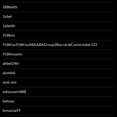
188betth
1xbet
1xbetth
918kiss
918Kiss918KissABAABAGroup2BaccaratCasinoJoker123
918kissauto
allbet24hr
alot666
amb slot
askyouwin888
betway
bonanza99