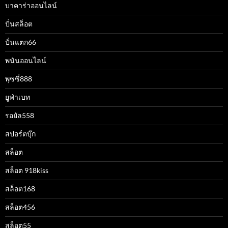
บาคาร่าออนไลน์
ปั่นสล็อต
ปั่นแตก66
พนันออนไลน์
พุซซี่888
ยูฟ่าเบท
รอยัล558
สปอร์ตบุ๊ก
สล็อต
สล็อต 918kiss
สล็อต168
สล็อต456
สล็อต55