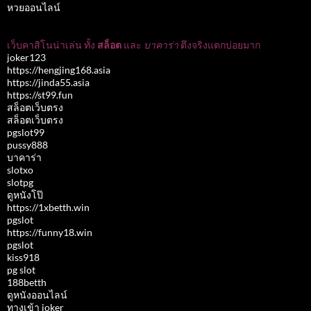
หวยออนไลน์
เว็บคาสิโนน่าเล่น ทั้ง
สล็อต
และ
บาคาร่า
ตึงจริงแตกบ่อยมาก
joker123
https://hengjing168.asia
https://jinda55.asia
https://st99.fun
สล็อตเว็บตรง
สล็อตเว็บตรง
pgslot99
pussy888
บาคาร่า
slotxo
slotpg
ดูหนังโป๊
https://1xbetth.win
pgslot
https://funny18.win
pgslot
kiss918
pg slot
188betth
ดูหนังออนไลน์
ทางเข้า joker