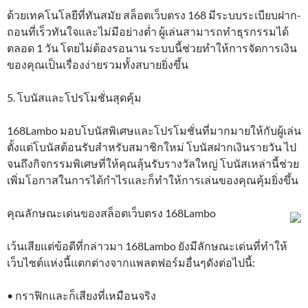
ด้วยเทคโนโลยีที่ทันสมัย สล็อตเว็บตรง 168 มีระบบระเบียบฝาก-
ถอนที่เร็วทันใจและไม่มีอย่างต่ำ ผู้เล่นสามารถทำธุรกรรมได้
ตลอด 1 วัน โดยไม่ต้องรอนาน ระบบนี้ช่วยทำให้การจัดการเงิน
ของคุณเป็นเรื่องง่ายรวมทั้งสบายยิ่งขึ้น
5. โบนัสและโปรโมชั่นสุดคุ้ม
168Lambo มอบโบนัสพิเศษและโปรโมชั่นที่มากมายให้กับผู้เล่น
ตั้งแต่โบนัสต้อนรับสำหรับสมาชิกใหม่ โบนัสฝากเงินรายวัน ไป
จนถึงกิจกรรมพิเศษที่ให้คุณลุ้นรับรางวัลใหญ่ โบนัสเหล่านี้ช่วย
เพิ่มโอกาสในการได้กำไรและก็ทำให้การเล่นของคุณคุ้มยิ่งขึ้น
คุณลักษณะเด่นของสล็อตเว็บตรง 168Lambo
เว้นเสียแต่ข้อดีที่กล่าวมา 168Lambo ยังมีลักษณะเด่นที่ทำให้
เว็บไซต์แห่งนี้แตกต่างจากแพลตฟอร์มอื่นๆดังต่อไปนี้:
• กราฟิกและก็เสียงที่เหมือนจริง