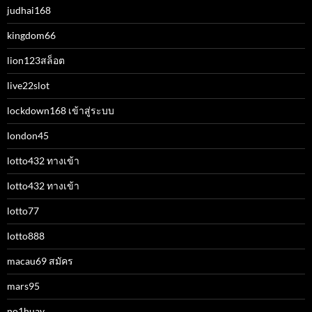
judhai168
kingdom66
lion123สล็อต
live22slot
lockdown168 เข้าสู่ระบบ
london45
lotto432 ทางเข้า
lotto432 ทางเข้า
lotto77
lotto888
macau69 สมัคร
mars95
no1huay