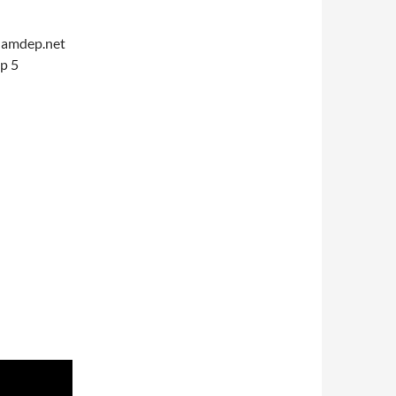
Hlamdep.net
p 5