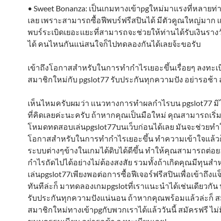
• Sweet Bonanza: เป็นเกมทางเข้าpgใหม่มาแรงที่หลายท่า
เลย เพราะสามารถซื้อฟีพบร์ฟรีสปินได้ มีตัวคูณใหญ่มาก แ
พบร์ระเบิดเยอะแยะที่สามารถจะช่วยให้ท่านได้รับเงินรางว
ได้ คนไหนกันแน่สนใจก็ไปทดลองกันได้เลยจ้ะขอรับ
เข้าถึงโอกาสสำหรับในการทำกำไรเยอะขึ้นเรื่อยๆ ลงทะเบ
สมาชิกใหม่กับ pgslot77 รับประกันทุกความปัง อย่ารอช้า 
เห็นไหมครับผมว่า แนวทางการทำผลกำไรบน pgslot77 มิไ
ที่คิดเลยค่ะนะครับ ถ้าหากคุณเป็นมือใหม่ คุณสามารถเริ่ม
โหมดทดสอบเล่นpgslot77บนเว็บก่อนได้เลย มันจะช่วยทำใ
โอกาสสำหรับในการทำกำไรเยอะขึ้น ทำความเข้าใจแล้วก็เ
ระบบต่างๆข้างในเกมได้ดิบได้ดีขึ้น ทำให้คุณสามารถต่อย
กำไรถัดไปได้อย่างไม่ต้องสงสัย รวมทั้งถ้าเกิดคุณมีทุนสำห
เล่นpgslot77เพียงพอต่อการซื้อฟีเจอร์ฟรีสปินเพื่อเข้าถึง
ทันทีล่ะก็ มาทดลองเกมpgslotที่เราแนะนำได้เช่นเดียวกัน
รับประกันทุกความปังแน่นอน ถ้าหากคุณพร้อมแล้วล่ะก็ ส
สมาชิกใหม่ทางเข้าpgกับพวกเราได้แล้ววันนี้ สมัครฟรี ไม่