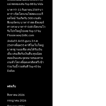
แม่ ทดลองเล่น Top 88 by Vida
บาคาร่า 11 กันยายน 2569 บา
คาร่า เปิดโลกเกมไพ่สดแบบเรี
ยลไทม์ วันเกิดรับ 500 เกมดัง
ฟีเจอร์ครบ บาคาร่าสด ดีลเลอร์
สาวสวย บาคาร่า168 เปิดเกมไว
รับโปรใหญ่ไปเลย Top 17 by
Flossie sexy168c.com
Jinda55 Jin55.guru 3 ก.ค.
2569 สล็อต55 คาสิโนเว็บใหญ่
มาตรฐานเอเชีย เล่นได้รับเงิน
เต็ม เล่นเสียรับเงินคืน ทุนน้อย
สอยเงินแสน จุดหมายของสาย
เกมทั่วโลก สล็อตเครดิตฟรี เข้า
ร่วมวันนี้ รวยทันที Top 45 by
Dallas
คลังเก็บ
สิงหาคม 2026
กรกฎาคม 2026