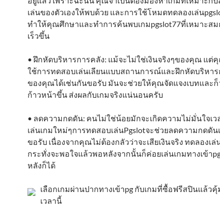
อยู่แล้ว เพราะฉะนั้น คุณจำเป็นต้องมองหาเกมที่เหมาะกั
เล่นของตัวเองให้พบด้วย และการใช้โหมดทดลองเล่นpgsl
ทำให้คุณศึกษาและทำการค้นพบเกมpgslot77ที่เหมาะสมก
เร็วขึ้น
• ฝึกหัดบริหารการคลัง: แม้จะไม่ใช่เงินจริงๆของคุณ แต
ใช้การทดสอบเล่นเลียนแบบสถานการณ์และฝึกหัดบริหาร
ของคุณได้เช่นกันขอรับ มันจะช่วยให้คุณจัดแจงเบทและก
ก้าวหน้าขึ้น ส่งผลกับเกมจริงแน่นอนครับ
• ลดความกดดัน: คนไม่ใช่น้อยมักจะเกิดความไม่มั่นใจเวล
เล่นเกมใหม่ๆการทดสอบเล่นPgslotจะช่วยลดความกดดันเหล
ขอรับ เนื่องจากคุณไม่ต้องกลัวว่าจะเสียเงินจริง ทดลองเ
กระทั่งจะพอใจแล้วพอหลังจากนั้นก็ค่อยเล่นเกมทางเข้าp
หลังก็ได้
เลือกเกมผ่านปากทางเข้าpg กับเกมที่ซื้อฟรีสปินแล้วคุ
เวลานี้