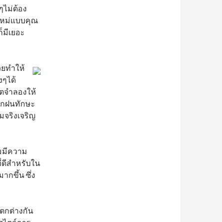
ไม่ต้อง
อใหม่แบบคุณ
็มีเยอะ
วยทำให้
งๆได้
ดิตจำลองให้
ฝึกฝนทักษะ
มจริงเจริญ
กมมีความ
ี่ดีสำหรับใน
กขึ้น ซึ่ง
ตกต่างกัน