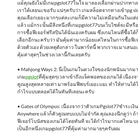
แม้คุณยังไม่มีเกมpgslot77ในใจ มาลองเลือกผ่านปากทาง
เราได้เลยนะขอรับ แน่ๆครับว่า เกมสล็อตจากทางเข้าpg slot
คุณเลือกเยอะมากๆแต่ละเกมก็มีความไม่เหมือนกันในแต่ล
แล้ว แม้กระนั้นมีสิ่งหนึ่งที่เกมpgslot77บนเว็บไซต์จะมีหรือ
การซื้อฟีเจอร์ฟรีสปินได้นั่นเองครับผม ซึ่งเกมไหนที่ซื้อได
เลือกอีกนะครับว่า มันคุ้มค่ามากน้อยแค่ไหนในการซื้อฟีเจ
ด้วยตัวเอง ด้วยเหตุดังกล่าว ในพาร์ทนี้ พวกเราจะมาเสนอ
คุ้มค่าสุดๆในช่วงเวลานี้กันเลยครับ
• Mahjong Ways 2: นี่เป็นเกมในดวงใจของนักพนันมากม
เกม
pgslot
ที่คุ้มสุดๆเวลาเข้าถึงแจ็คพอตของเกมได้ เนื่องจ
คูณสูงสุดหลายเท่า มาพร้อมฟีพบร์เยอะแยะ ทำให้ท่านได้
กำไรแบบตลอดได้ในทันทีเลยนะครับ
• Gates of Olympus: เนื่องจากว่าตัวเกมPgslot77ชำระเงิ
Anywhere แล้วก็ตัวคูณทบแบบไม่จำกัด คุณลองนึกดูว่า ถ้าเ
ฟีเจอร์โบนัสของเกมได้โดยทันที จะได้กำไรมากแค่ไหน บ
เป็นอีกหนึ่งเกมpgslot77ที่คุ้มค่ามากมายๆครับผม