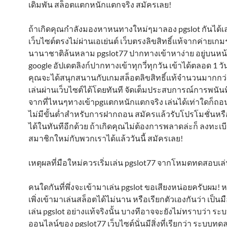
เดิมพัน สล็อตแตกหนักแตกจริง สมัครเลย!
ถ้าเกิดคุณกำลังมองหาหนทางใหม่ๆมาลอง pgslot กันได้เล
เว็บไซต์ตรงไม่ผ่านเอเย่นต์ เว็บตรงลิขสิทธิ์แท้จากค่ายเกม
นานาชาติล้นหลาม pgslot77 ปากทางเข้าหาง่าย อยู่บนห
google อัปเดตลิงก์ปากทางเข้าทุกวี่ทุกวัน เข้าได้ตลอด 1 
คุณจะได้สนุกสนานกับเกมสล็อตลิขสิทธิ์แท้จำนวนมากกว่
เล่นผ่านเว็บไซต์ได้โดยทันที จัดเต็มประสบการณ์การพนันท
จากที่ไหนๆทางเข้าpgแตกหนักแตกจริง เล่นได้เท่าใดก็ถอนไ
ไม่มีขั้นต่ำสำหรับการฝากถอน สมัครแล้วรับโปรโมชั่นหร
ได้ในทันทีอีกด้วย ถ้าเกิดคุณไม่ต้องการพลาดล่ะก็ ลงทะเ
สมาชิกใหม่กับพวกเราได้แล้ววันนี้ สมัครเลย!
เหตุผลที่มือใหม่ควรเริ่มเล่น pgslot77 จากโหมดทดสอบเล
คนใดกันที่พึ่งจะเข้ามาเล่น pgslot ขอเสียงหน่อยครับผม! 
เพิ่งเข้ามาเล่นสล็อตได้ไม่นาน หรือเรียกตัวเองกันว่า เป็นม
เล่น pgslot อย่างแท้จริงนั้น บางทีอาจจะยังไม่ทราบว่า ร
ออนไลน์ของ pgslot77 เว็บไซต์นั่นมีสิ่งที่เรียกว่า ระบบทด