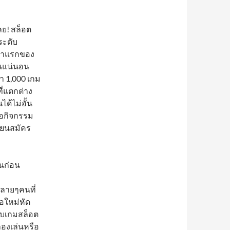
ย! สล็อต
ระดับ
น้าแรกของ
วันแน่นอน
า 1,000 เกม
ี่แตกต่าง
ด้ไม่อั้น
ือกิจกรรม
บียนสมัคร
่นก่อน
หลายๆคนที่
ือใหม่หัด
ะบบเกมสล็อต
ลองเล่นหรือ