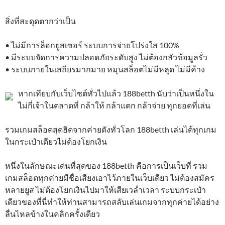
สิ่งที่สะดุดตากว่าเป็น
• ไม่มีการล็อกยูสเซอร์ ระบบการจ่ายโปร่งใส 100%
• มีระบบจัดการความปลอดภัยระดับสูง ไม่ต้องกลัวข้อมูลรั่ว
• ระบบภายในเสถียรมากมาย หมุนสล็อตไม่มีหลุด ไม่มีค้าง
หากเทียบกับเว็บไซต์ทั่วไปแล้ว 188betth นับว่าเป็นหนึ่งใน
ไม่กี่เจ้าในตลาดที่ กล้าให้ กล้าแตก กล้าจ่าย ทุกยอดที่เล่น
รวมเกมสล็อตสุดฮิตจากค่ายดังทั่วโลก 188betth เล่นได้ทุกเกม
ในกระเป๋าเดียวไม่ต้องโยกเงิน
หนึ่งในลักษณะเด่นที่สุดของ 188betth คือการเป็นเว็บที่ รวม
เกมสล็อตทุกค่ายมีชื่อเสียงเอาไว้ภายในเว็บเดียว ไม่ต้องสมัคร
หลายยูส ไม่ต้องโยกเงินไปมาให้เสียเวล่ำเวลา ระบบกระเป๋า
เดียวของที่นี่ทำให้ท่านสามารถสลับเล่นเกมจากทุกค่ายได้อย่าง
ลื่นไหลข้างในคลิกครั้งเดียว