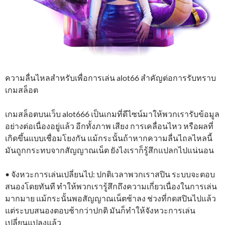
ความลื่นไหลสำหรับเพื่อการเล่น alot66 สำคัญต่อการรับทราบ
เกมสล็อต
เกมสล็อตบนเว็บ alot666 เป็นเกมที่ดีไซน์มาให้พวกเรารับข้อมูล
อย่างต่อเนื่องอยู่แล้ว อีกทั้งภาพ เสียง การเคลื่อนไหว หรือผลที่
เกิดขึ้นแบบเชื่อมโยงกัน แม้กระนั้นถ้าหากความลื่นไถลไหลนี้
มันถูกกระทบจากสัญญาณเน็ต ยังไงเราก็รู้สึกแปลกไปแน่นอน
• จังหวะการเล่นเปลี่ยนไป: ปกติเวลาพวกเราสปิน ระบบจะตอบ
สนองโดยทันที ทำให้พวกเรารู้สึกถึงความเกี่ยวเนื่องในการเล่น
มากมาย แม้กระนั้นพอสัญญาณเน็ตช้าลง ช่วงที่กดสปินไปแล้ว
แต่ระบบสนองตอบช้ากว่าปกติ มันก็ทำให้จังหวะการเล่น
เปลี่ยนแปลงแล้ว