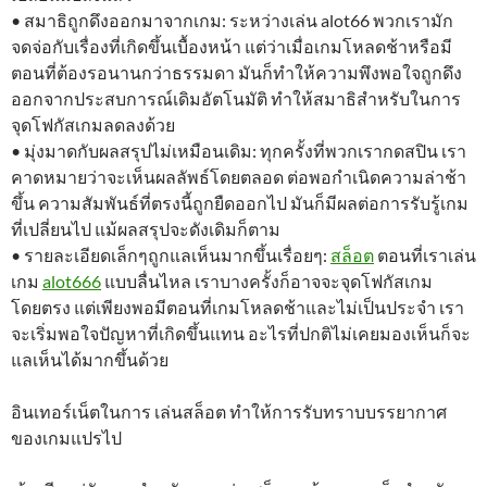
• สมาธิถูกดึงออกมาจากเกม: ระหว่างเล่น alot66 พวกเรามัก
จดจ่อกับเรื่องที่เกิดขึ้นเบื้องหน้า แต่ว่าเมื่อเกมโหลดช้าหรือมี
ตอนที่ต้องรอนานกว่าธรรมดา มันก็ทำให้ความพึงพอใจถูกดึง
ออกจากประสบการณ์เดิมอัตโนมัติ ทำให้สมาธิสำหรับในการ
จุดโฟกัสเกมลดลงด้วย
• มุ่งมาดกับผลสรุปไม่เหมือนเดิม: ทุกครั้งที่พวกเรากดสปิน เรา
คาดหมายว่าจะเห็นผลลัพธ์โดยตลอด ต่อพอกำเนิดความล่าช้า
ขึ้น ความสัมพันธ์ที่ตรงนี้ถูกยืดออกไป มันก็มีผลต่อการรับรู้เกม
ที่เปลี่ยนไป แม้ผลสรุปจะดังเดิมก็ตาม
• รายละเอียดเล็กๆถูกแลเห็นมากขึ้นเรื่อยๆ:
สล็อต
ตอนที่เราเล่น
เกม
alot666
แบบลื่นไหล เราบางครั้งก็อาจจะจุดโฟกัสเกม
โดยตรง แต่เพียงพอมีตอนที่เกมโหลดช้าและไม่เป็นประจำ เรา
จะเริ่มพอใจปัญหาที่เกิดขึ้นแทน อะไรที่ปกติไม่เคยมองเห็นก็จะ
แลเห็นได้มากขึ้นด้วย
อินเทอร์เน็ตในการ เล่นสล็อต ทำให้การรับทราบบรรยากาศ
ของเกมแปรไป