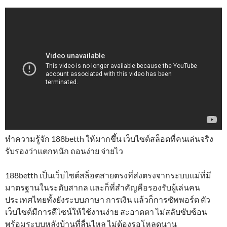
ทำความรู้จัก 188betth ให้มากขึ้น เว็บไซต์สล็อตที่คนเล่นจริง
รับรองว่าแตกหนัก ถอนง่าย จ่ายไว
188betth เป็นเว็บไซต์สล็อตสายตรงที่ส่งตรงจากระบบแม่ที่มี
มาตรฐานในระดับสากล และก็ที่สำคัญคือรองรับผู้เล่นคน
ประเทศไทยทั้งยังระบบภาษา การเงิน แล้วก็การซัพพอร์ต ตัว
เว็บไซต์มีการดีไซน์ให้ใช้งานง่าย สะอาดตา ไม่สลับซับซ้อน
พร้อมระบบหลังบ้านที่ลื่นไหล ไม่ต้องรอโหลดนาน