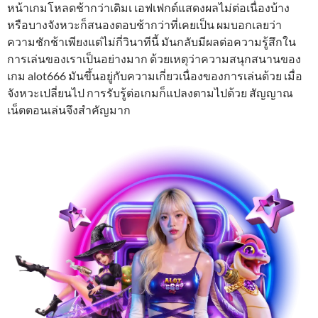
หน้าเกมโหลดช้ากว่าเดิมเ เอฟเฟกต์แสดงผลไม่ต่อเนื่องบ้าง
หรือบางจังหวะก็สนองตอบช้ากว่าที่เคยเป็น ผมบอกเลยว่า
ความชักช้าเพียงแต่ไม่กี่วินาทีนี้ มันกลับมีผลต่อความรู้สึกใน
การเล่นของเราเป็นอย่างมาก ด้วยเหตุว่าความสนุกสนานของ
เกม alot666 มันขึ้นอยู่กับความเกี่ยวเนื่องของการเล่นด้วย เมื่อ
จังหวะเปลี่ยนไป การรับรู้ต่อเกมก็แปลงตามไปด้วย สัญญาณ
เน็ตตอนเล่นจึงสำคัญมาก