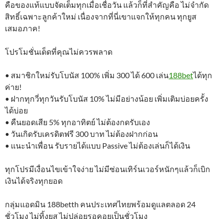
คือของแท้แบบจัดเต็มทุกเมื่อเชื่อวัน แล้วก็ที่สำคัญคือ ไม่จำกัด
สิทธิ์เฉพาะลูกค้าใหม่ เนื่องจากที่นี่เขาแจกให้ทุกคน ทุกยูส
เสมอภาค!
โปรโมชั่นเด็ดที่คุณไม่ควรพลาด
• สมาชิกใหม่รับโบนัส 100% เพิ่ม 300 ได้ 600 เล่น
188bet
ได้ทุก
ค่าย!
• ฝากทุกวี่ทุกวันรับโบนัส 10% ไม่มีอย่างน้อย เพิ่มเติมบ่อยครั้ง
ได้บ่อย
• คืนยอดเสีย 5% ทุกอาทิตย์ ไม่ต้องกดรับเอง
• วันเกิดรับเครดิตฟรี 300 บาท ไม่ต้องฝากก่อน
• แนะนำเพื่อน รับรายได้แบบ Passive ไม่ต้องเล่นก็ได้เงิน
ทุกโปรมีเงื่อนไขเข้าใจง่าย ไม่มีซ่อนเทิร์นเวอร์หนักๆแล้วก็เบิก
เงินได้จริงทุกยอด
กลุ่มแอดมิน 188betth คนประเทศไทยพร้อมดูแลตลอด 24
ชั่วโมง ไม่ทิ้งยูส ไม่ปล่อยรอคอยเป็นชั่วโมง