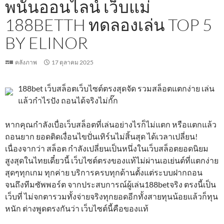
พนันออนไลน์ เว็บแม่
188BETTH ทดลองเล่น TOP 5
BY ELINOR
คลังภาพ
17 ตุลาคม 2025
188bet เว็บสล็อตเว็บไซต์ตรงสุดจัด รวมสล็อตแตกง่าย เล่น
แล้วกำไรปัง ถอนได้จริงไม่กั๊ก
หากคุณกำลังเบื่อเว็บสล็อตที่เล่นอย่างไรก็ไม่แตก หรือแตกแล้ว
ถอนยาก ยอดติดเงื่อนไขปั่นเทิร์นไม่สิ้นสุด ได้เวลาเปลี่ยน!
เนื่องจากว่า สล็อต กำลังเปลี่ยนเป็นหนึ่งในเว็บสล็อตยอดนิยม
สูงสุดในไทยเดี๋ยวนี้ เว็บไซต์ตรงของแท้ไม่ผ่านเอเย่นต์ที่แตกง่าย
สุดๆทุกเกม ทุกค่าย บริการครบทุกด้านตั้งแต่ระบบฝากถอน
จนถึงทีมซัพพอร์ต จากประสบการณ์ผู้เล่น188betจริง ตรงนี้เป็น
เว็บที่ ไม่จกตารวมทั้งจ่ายจริงทุกยอดอีกทั้งสายทุนน้อยแล้วก็ทุน
หนัก ต่างพูดตรงกันว่า เว็บไซต์นี้คือของแท้