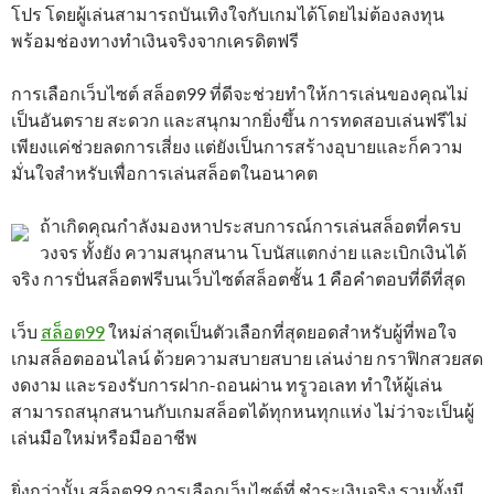
โปร โดยผู้เล่นสามารถบันเทิงใจกับเกมได้โดยไม่ต้องลงทุน
พร้อมช่องทางทำเงินจริงจากเครดิตฟรี
การเลือกเว็บไซต์ สล็อต99 ที่ดีจะช่วยทำให้การเล่นของคุณไม่
เป็นอันตราย สะดวก และสนุกมากยิ่งขึ้น การทดสอบเล่นฟรีไม่
เพียงแค่ช่วยลดการเสี่ยง แต่ยังเป็นการสร้างอุบายและก็ความ
มั่นใจสำหรับเพื่อการเล่นสล็อตในอนาคต
ถ้าเกิดคุณกำลังมองหาประสบการณ์การเล่นสล็อตที่ครบ
วงจร ทั้งยัง ความสนุกสนาน โบนัสแตกง่าย และเบิกเงินได้
จริง การปั่นสล็อตฟรีบนเว็บไซต์สล็อตชั้น 1 คือคำตอบที่ดีที่สุด
เว็บ
สล็อต99
ใหม่ล่าสุดเป็นตัวเลือกที่สุดยอดสำหรับผู้ที่พอใจ
เกมสล็อตออนไลน์ ด้วยความสบายสบาย เล่นง่าย กราฟิกสวยสด
งดงาม และรองรับการฝาก-ถอนผ่าน ทรูวอเลท ทำให้ผู้เล่น
สามารถสนุกสนานกับเกมสล็อตได้ทุกหนทุกแห่ง ไม่ว่าจะเป็นผู้
เล่นมือใหม่หรือมืออาชีพ
ยิ่งกว่านั้น สล็อต99 การเลือกเว็บไซต์ที่ ชำระเงินจริง รวมทั้งมี