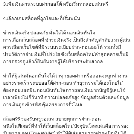
3.เพิ่มเงินผ่านระบบฝากออโต้ หรือเริ่มทดสอบเล่นฟรี
4.เลือกเกมสล็อตที่ถูกใจและก็เริ่มพนัน
ชำระเงินจริง ปลอดภัย มั่นใจได้ ถอนเงินทันใจ
การเลือกเว็บสล็อตที่ ชำระเงินจริง เป็นสิ่งสำคัญลำดับแรก ผู้เล่น
ควรเลือกเว็บไซต์ที่มีระบบระเบียบฝาก-ถอนออโต้ รวมทั้งมี
ประวัติการจ่ายเงินที่โปร่งใส ซึ่งเว็บสล็อตใหม่ล่าสุดหลายเว็บมี
การตรวจดูแล้วก็ยืนยันจากผู้ให้บริการระดับสากล
ทำให้ผู้เล่นมั่นอกมั่นใจได้ว่าทุกยอดฝากหรือถอนจะถูกทำงาน
อย่างรวดเร็ว ระบบออโต้ฝาก-ถอน ทำธุรกรรมได้เองโดยไม่
ต้องคอยแอดมิน ถอนเงินทันใจ การถอนเงินฝากบัญชีผู้เล่นใช้
เวลาเพียงไม่กี่วินาที ความปลอดภัยสูง ข้อมูลส่วนตัวและข้อมูล
การเงินถูกเข้ารหัส คุ้มครองการรั่วไหล
สล็อต99 รองรับทรูวอเลท สบายทุกการฝาก-ถอน
หนึ่งในฟีเจอร์ที่ทำให้เว็บสล็อตใหม่ปัจจุบันโดดเด่นคือ การรอง
รับทรูวอเลท (True Wallet) ทำให้ผู้เล่นสามารถฝาก-เบิกเงินได้