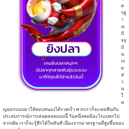
ต
รฐ
า
น:
ปั
จจุ
บั
น
เก
ม
ส่
ว
น
ใ
ห
ญ่ออกแบบมาให้ตอบสนองได้รวดเร็ว พวกเราก็จะเคยชินกับ
ประสบการณ์การเล่นตลอดแบบนี้ วันหนึ่งพอมีอะไรแปลกไป
จากเดิม เราก็จะรู้สึกได้ในทันที เนื่องจากมาตรฐานที่สูงขึ้นของ