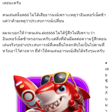
เลยนะครับ
คนเล่นสล็อต66 ไม่ได้เสียอารมณ์เพราะเหตุว่าอินเทอร์เน็ตช้า
แต่ว่าด้วยเหตุว่าประสบการณ์เปลี่ยน
ผมจะบอกให้ว่าคนเล่น alot666 ไม่ได้รู้สึกไม่ดีเพราะว่า
อินเทอร์เน็ตช้าหรอกนะครับ แต่สิ่งที่มันมีผลต่อความรู้สึกตอน
เล่นจริงๆอย่างประสบการณ์ที่เคยลื่นไหลกลับไม่เป็นไปตามที่
หวังเอาไว้ต่างหาก ที่ทำให้คนเล่นอารมณ์เสียได้จริงๆนะครับ
•
เค
ย
ชิ
น
กั
บ
ม
า