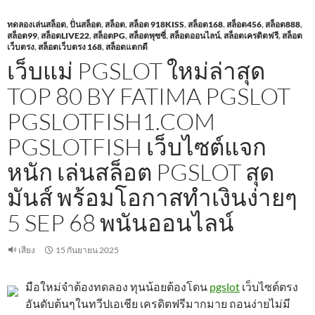
ทดลองเล่นสล็อต
,
ปั่นสล็อต
,
สล็อต
,
สล็อต 918KISS
,
สล็อต168
,
สล็อต456
,
สล็อต888
,
สล็อต99
,
สล็อตLIVE22
,
สล็อตPG
,
สล็อตพุซซี่
,
สล็อตออนไลน์
,
สล็อตเครดิตฟรี
,
สล็อต
เว็บตรง
,
สล็อตเว็บตรง 168
,
สล็อตแตกดี
เว็บแม่ PGSLOT ใหม่ล่าสุด
TOP 80 BY FATIMA PGSLOT
PGSLOTFISH1.COM
PGSLOTFISH เว็บไซต์แจก
หนัก เล่นสล็อต PGSLOT สุด
มันส์ พร้อมโอกาสทำเงินง่ายๆ
5 SEP 68 พนันออนไลน์
เสียง
15 กันยายน 2025
มือใหม่จำต้องทดลอง ทุนน้อยต้องโดน
pgslot
เว็บไซต์ตรง
อันดับต้นๆในทวีปเอเชีย เครดิตฟรีมากมาย ถอนง่ายไม่มี