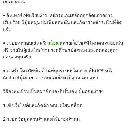
เล่นมาก่อน
• อินเทอร์เฟซเรียบง่าย: หน้าจอเกมสล็อตถูกจัดแถวอย่าง
เรียบร้อย มีปุ่มหมุน ปุ่มเพิ่มลดพนัน และก็ตารางชำระเงินที่ชัด
แจ้ง
• ระบบทดสอบเล่นฟรี:
สล็อต
หลายเว็บไซต์มีโหมดทดสอบเล่น
ฟรี ช่วยให้ผู้เล่นใหม่สามารถศึกษาข้อตกลงและทดลองสูตร
ก่อนลงทุนจริง
• รองรับโทรศัพท์เคลื่อนที่ทุกระบบ: ไม่ว่าจะเป็น iOS หรือ
Android ผู้เล่นสามารถเล่นสล็อตได้ทุกหนทุกแห่ง
วิธีลงทะเบียนเป็นสมาชิกและก็เริ่มเล่น ขั้นตอนง่ายๆ
1.เข้าเว็บไซต์และก็คลิกลงทะเบียน สล็อต
2.กรอกข้อมูลส่วนตัวและก็รับรองตัวตน