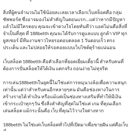
สิ่งที่ผู้คนจำนวนไม่ใช้น้อยละเลยเวลาเลือกเว็บสล็อตคือ กลุ่ม
ซัพพอร์ต ซึ่งอาจมองไม่สำคัญในตอนแรก…แต่ว่าหากมีปัญหา
แล้วไม่มีใครตอบ คุณจะเข้าดวงใจโดยทันทีว่า แอดไม่นคือสิ่งที่
จำเป็นที่สุด ที่ 188betth คุณจะได้รับการดูแลแบบ ลูกค้า VIP ทุก
ยูสเซอร์ มีทีมงานชาวไทยรอตอบตลอด 1 วันตอบเร็ว ตรง
ประเด็น และไม่ปล่อยให้รอคอยแบบเว็บไซต์ดุร้ายแน่นอน
เว็บสล็อต 188betth คือตัวเลือกที่ยอดเยี่ยมเดี๋ยวนี้ สำหรับคนที่
ต้องการปั่นสล็อตให้ได้เงิน แตกจริง ถอนง่าย ไม่ทุจริต
การเล่น188betthในยุคนี้ไม่ใช่แค่การหมุนวงล้อเพื่อความสนุก
เท่านั้น แต่ว่าสำหรับคนอีกหลายๆคน มันคือช่องทางในการ
สร้างรายได้ ทำเงิน หรือแม้แต่เป็นช่องทางเสริมที่ทำให้มีเงิน
เข้ากระเป๋าทุกๆวัน ซึ่งสิ่งสำคัญที่สุดไม่ใช่แค่ เกม ที่คุณเลือก
เล่นสล็อต แม้กระนั้นคือ เว็บ ที่คุณไว้วางใจต่างหาก
188betth ไม่ใช่แค่เว็บสล็อตทั่วไปที่เปิดมาเพื่อขายฝัน แต่คือเว็บ