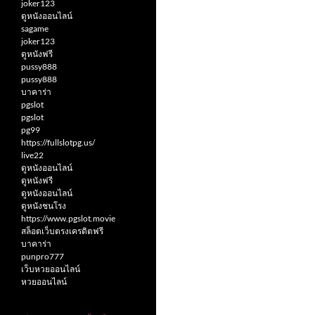
joker123
ดูหนังออนไลน์
sagame
joker123
ดูหนังฟรี
pussy888
pussy888
บาคาร่า
pgslot
pgslot
pg99
https://fullslotpg.us/
live22
ดูหนังออนไลน์
ดูหนังฟรี
ดูหนังออนไลน์
ดูหนังชนโรง
https://www.pgslot.movie
สล็อตเว็บตรงเครดิตฟรี
บาคาร่า
punpro777
เว็บหวยออนไลน์
หวยออนไลน์