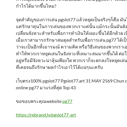
กำไรได้มากขึ้นไหม?
จุดสำคัญของการเล่น pgslot77 แล้วหยุดเป็นจริงๆก็คือ มันไ
แค่รักษาทุนในการเล่นของพวกเราแค่นั้น แม้กระนั้นมันย
เปลี่ยนจังหวะสำหรับเพื่อการทำเงินให้เยอะขึ้นได้อีกด้วย เ
เมื่อเราสามารถรักษาสมดุลสำหรับเพื่อการเล่น pg77 ได้เป็น
ว่าจะเป็นอีกทั้งอารมณ์ ความคิด หรือวิธีเล่นของพวกเราเ
ทำให้พวกเราหยุดเล่นในจังหวะที่เหมาะสมมากขึ้นได้ ต่อให
อยู่หรือมีจังหวะน่าลุ้นเพียงใด พวกเราก็จะตกลงใจหยุดเล่นไ
ที่เคยจนถึงรักษาผลกำไรเอาไว้ได้แน่ๆนะครับ
เว็บตรง100% pgslot77 Pgslot77.art 31 MAY 2569 Chun c
online pg77 มาแรงที่สุด Top 43
ขอขอบพระคุณwebsite
pg77
https://rebrand.ly/pgslot77-art