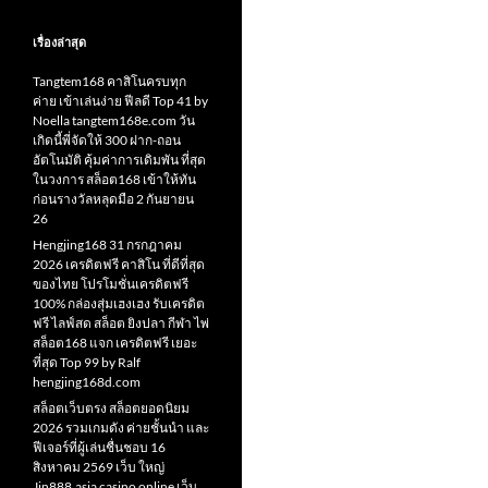
เรื่องล่าสุด
Tangtem168 คาสิโนครบทุก
ค่าย เข้าเล่นง่าย ฟีลดี Top 41 by
Noella tangtem168e.com วัน
เกิดนี้พี่จัดให้ 300 ฝาก-ถอน
อัตโนมัติ คุ้มค่าการเดิมพัน ที่สุด
ในวงการ สล็อต168 เข้าให้ทัน
ก่อนรางวัลหลุดมือ 2 กันยายน
26
Hengjing168 31 กรกฎาคม
2026 เครดิตฟรี คาสิโน ที่ดีที่สุด
ของไทย โปรโมชั่นเครดิตฟรี
100% กล่องสุ่มเฮงเฮง รับเครดิต
ฟรี ไลฟ์สด สล็อต ยิงปลา กีฬา ไพ่
สล็อต168 แจก เครดิตฟรี เยอะ
ที่สุด Top 99 by Ralf
hengjing168d.com
สล็อตเว็บตรง สล็อตยอดนิยม
2026 รวมเกมดัง ค่ายชั้นนำ และ
ฟีเจอร์ที่ผู้เล่นชื่นชอบ 16
สิงหาคม 2569 เว็บ ใหญ่
Jin888.asia casino online เว็บ