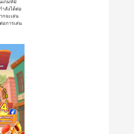
เกมที่มี
ำลังได้ต่อ
ยากจะเล่น
กต่อการเล่น