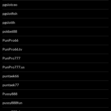
pgslotceo
pgslotfish
pgslotth
pokbet88
PunPro66
PunPro66.tv
PunPro777
PunPro777.us
puntaek66
puntaek77
Pussy888
pussy888fun