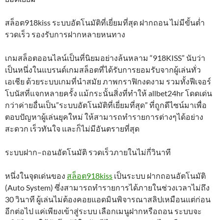
สล็อต918kiss ระบบอัตโนมัติที่เยี่ยมที่สุด ฝากถอน ไม่มีขั้นต่ำ
รวดเร็ว รองรับการฝากหลายหนทาง
เกมสล็อตออนไลน์เป็นที่นิยมอย่างล้นหลาม “918KISS” นับว่า
เป็นหนึ่งในแบรนด์เกมสล็อตที่ได้รับการยอมรับจากผู้เล่นทั่ว
เอเชีย ด้วยระบบเกมที่นำสมัย ภาพกราฟิกงดงาม รวมทั้งฟีเจอร์
โบนัสที่แจกหลายครั้ง แม้กระนั้นสิ่งที่ทำให้ allbet24hr โดดเด่น
กว่าค่ายอื่นเป็น”ระบบอัตโนมัติที่เยี่ยมที่สุด” ที่ถูกดีไซน์มาเพื่อ
ตอบปัญหาผู้เล่นยุคใหม่ ให้สามารถทำรายการต่างๆได้อย่าง
สะดวก เร็วทันใจ และก็ไม่มีอันตรายที่สุด
ระบบฝาก–ถอนอัตโนมัติ รวดเร็วภายในไม่กี่วินาที
หนึ่งในจุดเด่นของ
สล็อต918kiss
เป็นระบบ ฝากถอนอัตโนมัติ
(Auto System) ซึ่งสามารถทำรายการได้ภายในช่วงเวลาไม่ถึง
30 วินาที ผู้เล่นไม่ต้องคอยแอดมินพิจารณาสลิปเหมือนแต่ก่อน
อีกต่อไป แค่เพียงเข้าสู่ระบบ เลือกเมนูฝากหรือถอน ระบบจะ