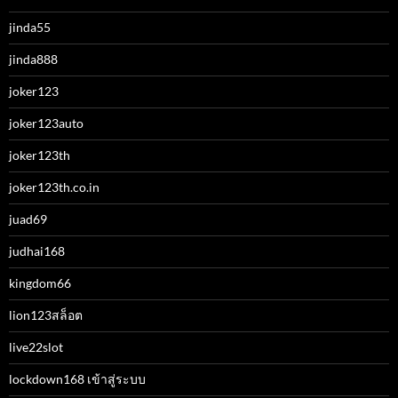
jinda55
jinda888
joker123
joker123auto
joker123th
joker123th.co.in
juad69
judhai168
kingdom66
lion123สล็อต
live22slot
lockdown168 เข้าสู่ระบบ