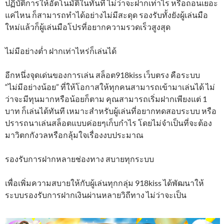
ปฏิบัติการให้อัตโนมัติในทันที ไม่ว่าจะฝากเท่าไร หรือถอนเยอะ
แค่ไหน ก็สามารถทำได้อย่างไม่มีสะดุด รองรับทั้งยังผู้เล่นมือ
ใหม่แล้วก็ผู้เล่นมือโปรที่อยากความรวดเร็วสูงสุด
ไม่มีอย่างต่ำ ฝากเท่าไหร่ก็เล่นได้
อีกหนึ่งจุดเด่นของการเล่น สล็อต918kiss เว็บตรง คือระบบ
“ไม่มีอย่างน้อย” ที่ให้โอกาสให้ทุกคนสามารถเข้ามาเล่นได้ ไม่
ว่าจะมีทุนมากหรือน้อยก็ตาม คุณสามารถเริ่มฝากเพียงแต่ 1
บาท ก็เล่นได้ทันที เหมาะสำหรับผู้เล่นที่อยากทดสอบระบบ หรือ
ปรารถนาเล่นสล็อตแบบค่อยๆเก็บกำไร โดยไม่จำเป็นที่จะต้อง
มาวิตกกังวลหรือกลุ้มใจเรื่องงบประมาณ
รองรับการฝากหลายช่องทาง สบายทุกระบบ
เพื่อเพิ่มความสบายให้กับผู้เล่นทุกกลุ่ม 918kiss ได้พัฒนาให้
ระบบรองรับการฝากเงินผ่านหลายวิถีทาง ไม่ว่าจะเป็น