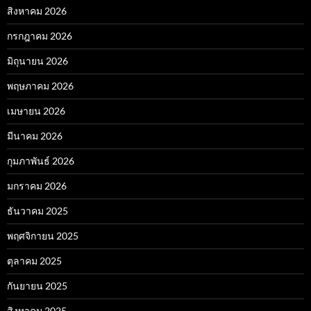
สิงหาคม 2026
กรกฎาคม 2026
มิถุนายน 2026
พฤษภาคม 2026
เมษายน 2026
มีนาคม 2026
กุมภาพันธ์ 2026
มกราคม 2026
ธันวาคม 2025
พฤศจิกายน 2025
ตุลาคม 2025
กันยายน 2025
สิงหาคม 2025