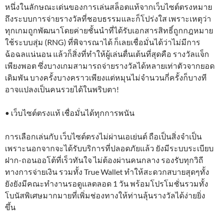
หนึ่งในลักษณะเด่นของการเล่นสล็อตแท้จากเว็บไซต์ตรงหมาย
ถึงระบบการจ่ายรางวัลที่ชอบธรรมและก็โปร่งใส เพราะเหตุว่า
ทุกเกมถูกพัฒนาโดยค่ายชั้นนำที่ได้รับเอกสารสิทธิ์ถูกกฎหมาย
ใช้ระบบสุ่ม (RNG) ที่พิจารณาได้ ก็เลยเชื่อมั่นได้ว่าไม่มีการ
ฉ้อฉลแน่นอน แล้วก็สิ่งที่ทำให้ผู้เล่นตื่นเต้นที่สุดคือ รางวัลแจ็ก
เพียงพอต ซึ่งบางเกมสามารถจ่ายรางวัลได้หลายเท่าตัวจากยอด
เดิมพัน บางครั้งบางคราวเพียงแต่หมุนไม่จำนวนกี่ครั้งก็บางที
อาจแปลงเป็นคนรวยได้ในพริบตา!
• เว็บไซต์ตรงแท้ เชื่อมั่นได้ทุกการพนัน
การเลือกเล่นกับ เว็บไซต์ตรงไม่ผ่านเอเย่นต์ ถือเป็นสิ่งจำเป็น
เพราะนอกจากจะได้รับบริการที่ปลอดภัยแล้ว ยังมีระบบระเบียบ
ฝาก-ถอนออโต้ที่เร็วทันใจ ไม่ต้องผ่านคนกลาง รองรับทุกวิถี
ทางการจ่ายเงิน รวมทั้ง True Wallet ทำให้สะดวกสบายสุดๆทั้ง
ยังยังมีคณะทำงานรอดูแลตลอด 1 วัน พร้อมโปรโมชั่นรวมทั้ง
โบนัสพิเศษมากมายที่เพิ่มช่องทางให้ท่านลุ้นรางวัลได้ง่ายยิ่ง
ขึ้น