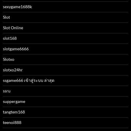
sexygame1688k
Slot
Slot Online
slot168
slotgame6666
Slotxo
slotxo24hr
ssgame666 เข้าสู่ระบบ ล่าสุด
ssru
suppergame
tangtem168
teenoi888