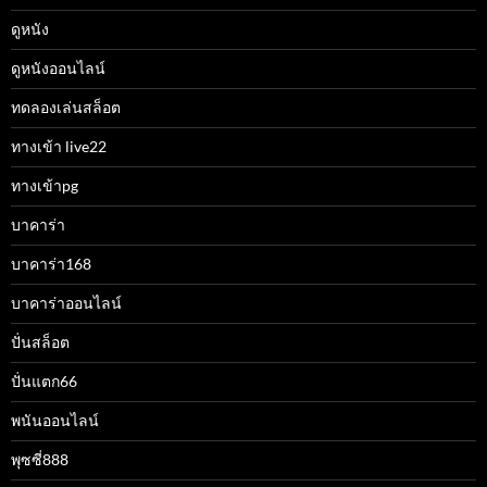
ดูหนัง
ดูหนังออนไลน์
ทดลองเล่นสล็อต
ทางเข้า live22
ทางเข้าpg
บาคาร่า
บาคาร่า168
บาคาร่าออนไลน์
ปั่นสล็อต
ปั่นแตก66
พนันออนไลน์
พุซซี่888