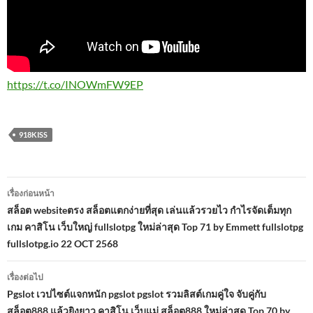
https://t.co/INOWmFW9EP
918KISS
เมนู
เรื่องก่อนหน้า
นำทาง
สล็อต websiteตรง สล็อตแตกง่ายที่สุด เล่นแล้วรวยไว กำไรจัดเต็มทุก
เกม คาสิโน เว็บใหญ่ fullslotpg ใหม่ล่าสุด Top 71 by Emmett fullslotpg
เรื่อง
fullslotpg.io 22 OCT 2568
เรื่องต่อไป
Pgslot เวปไซต์แจกหนัก pgslot pgslot รวมลิสต์เกมคู่ใจ จับคู่กับ
สล็อต888 แล้วยิงยาว คาสิโน เว็บแม่ สล็อต888 ใหม่ล่าสุด Top 70 by