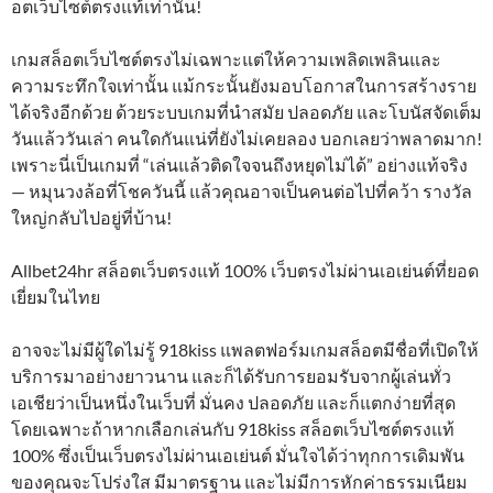
อตเว็บไซต์ตรงแท้เท่านั้น!
เกมสล็อตเว็บไซต์ตรงไม่เฉพาะแต่ให้ความเพลิดเพลินและ
ความระทึกใจเท่านั้น แม้กระนั้นยังมอบโอกาสในการสร้างราย
ได้จริงอีกด้วย ด้วยระบบเกมที่นำสมัย ปลอดภัย และโบนัสจัดเต็ม
วันแล้ววันเล่า คนใดกันแน่ที่ยังไม่เคยลอง บอกเลยว่าพลาดมาก!
เพราะนี่เป็นเกมที่ “เล่นแล้วติดใจจนถึงหยุดไม่ได้” อย่างแท้จริง
— หมุนวงล้อที่โชควันนี้ แล้วคุณอาจเป็นคนต่อไปที่คว้า รางวัล
ใหญ่กลับไปอยู่ที่บ้าน!
Allbet24hr สล็อตเว็บตรงแท้ 100% เว็บตรงไม่ผ่านเอเย่นต์ที่ยอด
เยี่ยมในไทย
อาจจะไม่มีผู้ใดไม่รู้ 918kiss แพลตฟอร์มเกมสล็อตมีชื่อที่เปิดให้
บริการมาอย่างยาวนาน และก็ได้รับการยอมรับจากผู้เล่นทั่ว
เอเชียว่าเป็นหนึ่งในเว็บที่ มั่นคง ปลอดภัย และก็แตกง่ายที่สุด
โดยเฉพาะถ้าหากเลือกเล่นกับ 918kiss สล็อตเว็บไซต์ตรงแท้
100% ซึ่งเป็นเว็บตรงไม่ผ่านเอเย่นต์ มั่นใจได้ว่าทุกการเดิมพัน
ของคุณจะโปร่งใส มีมาตรฐาน และไม่มีการหักค่าธรรมเนียม