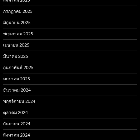
กรกฎาคม 2025
มิถุนายน 2025
พฤษภาคม 2025
เมษายน 2025
มีนาคม 2025
กุมภาพันธ์ 2025
มกราคม 2025
ธันวาคม 2024
พฤศจิกายน 2024
ตุลาคม 2024
กันยายน 2024
สิงหาคม 2024