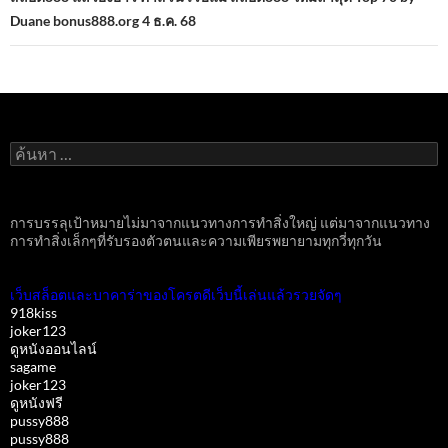
Duane bonus888.org 4 ธ.ค. 68
ค้นหา
สำหรับ:
การบรรลุเป้าหมายไม่มาจากแนวทางการทำสิ่งใหญ่ แต่มาจากแนวทาง
การทำสิ่งเล็กๆที่รับรองตัวตนและความเพียรพยายามทุกวี่ทุกวัน
เว็บสล็อตและบาคาร่าของโครตดีเว็บนี้เล่นแล้วรวยจัดๆ
918kiss
joker123
ดูหนังออนไลน์
sagame
joker123
ดูหนังฟรี
pussy888
pussy888