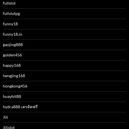
fullslot
fullslotpg
funny18
funny18.in
gaojing888
golden456
happy168
hengjing168
hongkong456
huayhit88
hydra888 เครดิตฟรี
Jili
Jilislot