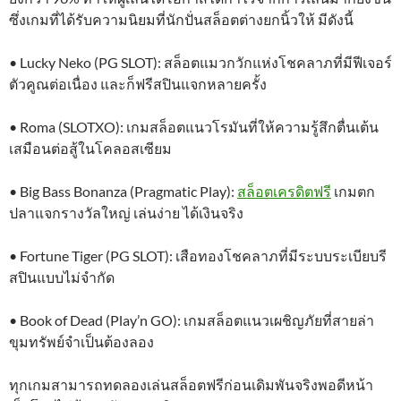
ซึ่งเกมที่ได้รับความนิยมที่นักปั่นสล็อตต่างยกนิ้วให้ มีดังนี้
• Lucky Neko (PG SLOT): สล็อตแมวกวักแห่งโชคลาภที่มีฟีเจอร์
ตัวคูณต่อเนื่อง และก็ฟรีสปินแจกหลายครั้ง
• Roma (SLOTXO): เกมสล็อตแนวโรมันที่ให้ความรู้สึกตื่นเต้น
เสมือนต่อสู้ในโคลอสเซียม
• Big Bass Bonanza (Pragmatic Play):
สล็อตเครดิตฟรี
เกมตก
ปลาแจกรางวัลใหญ่ เล่นง่าย ได้เงินจริง
• Fortune Tiger (PG SLOT): เสือทองโชคลาภที่มีระบบระเบียบรี
สปินแบบไม่จำกัด
• Book of Dead (Play’n GO): เกมสล็อตแนวเผชิญภัยที่สายล่า
ขุมทรัพย์จำเป็นต้องลอง
ทุกเกมสามารถทดลองเล่นสล็อตฟรีก่อนเดิมพันจริงพอดีหน้า