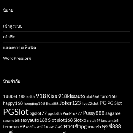
นิยาม
เข้าสู่ระบบ
เข้าฟีด
แสดงความเห็นฟีด
WordPress.org
ป้ายกำกับ
918Kiss
918kissauto
faro168
188bet
188betth
alot666
Joker123
PG
happy168
PG Slot
hengjing168
live22slot
jinda888
PGSlot
Pussy888
pgslot77
sagame
pgslotth
PunPro777
sexyauto168
Slot
slot168
Slotxo
sagame168
sretthi99
tangtem168
ทางเข้าpg
พุซซี่888
temmax69
คาสิโนออนไลน์
บาคาร่า
คาสิโน