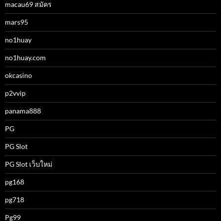
macau69 สมัคร
mars95
no1huay
no1huay.com
okcasino
p2vvip
panama888
PG
PG Slot
PG Slot เว็บใหม่
pg168
pg718
Pg99