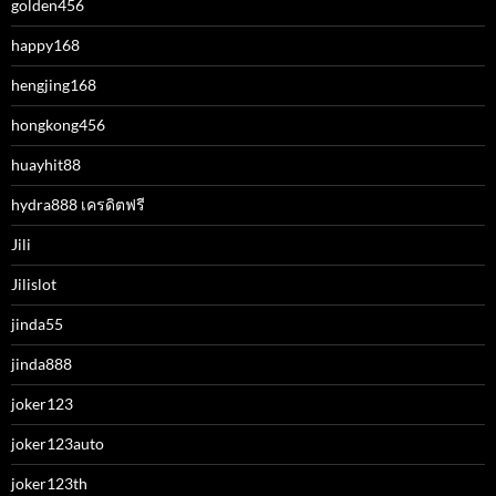
golden456
happy168
hengjing168
hongkong456
huayhit88
hydra888 เครดิตฟรี
Jili
Jilislot
jinda55
jinda888
joker123
joker123auto
joker123th