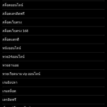
สล็อตออนไลน์
สล็อตเครดิตฟรี
สล็อตเว็บตรง
สล็อตเว็บตรง 168
สล็อตแตกดี
หนังออนไลน์
หวย24ออนไลน์
หวยฮานอย
หวยเวียดนาม vip ออนไลน์
เกมยิงปลา
เกมสล็อต
เครดิตฟรี