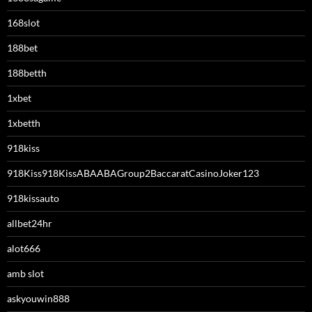
168slot
188bet
188betth
1xbet
1xbetth
918kiss
918Kiss918KissABAABAGroup2BaccaratCasinoJoker123
918kissauto
allbet24hr
alot666
amb slot
askyouwin888