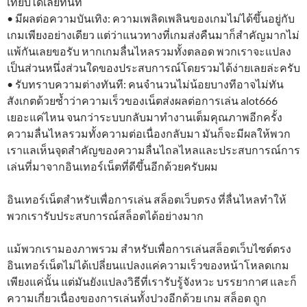
เทียบได้เลยทันที
• มีผลต่อความบันเทิง: ความเพลิดเพลินของเกมไม่ได้ขึ้นอยู่กับ
เกมเพียงอย่างเดียว แต่ว่าแนวทางที่เกมส่งคืนมาก็สำคัญมากไม่
แพ้กันเลยขอรับ หากเกมลื่นไหลรวมทั้งตลอด พวกเราจะแปลง
เป็นส่วนหนึ่งส่วนใดของประสบการณ์โดยรวมได้ง่ายเลยล่ะครับ
• รับทราบความต่างทันที: คนจำนวนไม่น้อยบางทีอาจไม่ทัน
สังเกตด้วยซ้ำว่าความเร็วของเน็ตส่งผลต่อการเล่น alot666
เยอะแค่ไหน จนกว่าระบบกลับมาทำงานเต็มคุณภาพอีกครั้ง
ความลื่นไหลรวมทั้งความต่อเนื่องกลับมา มันก็จะมีผลให้พวก
เราแลเห็นจุดสำคัญของความลื่นไถลไหลและประสบการณ์การ
เล่นที่มาจากอินเทอร์เน็ตที่ดีขึ้นอีกด้วยครับผม
อินเทอร์เน็ตสำหรับเพื่อการเล่น สล็อตเว็บตรง ที่ลื่นไหลทำให้
พวกเรารับประสบการณ์สล็อตได้อย่างมาก
แม้พวกเรามองภาพรวม สำหรับเพื่อการเล่นสล็อตเว็บไซต์ตรง
อินเทอร์เน็ตไม่ได้เปลี่ยนแปลงแค่ความเร็วของหน้าโหลดเกม
เพียงแค่นั้น แต่มันยังแปลงวิธีที่เรารับรู้จังหวะ บรรยากาศ และก็
ความเกี่ยวเนื่องของการเล่นทั้งปวงอีกด้วย เกม สล็อต ถูก