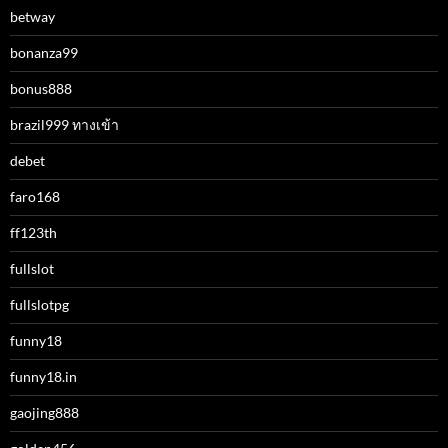
betway
bonanza99
bonus888
brazil999 ทางเข้า
debet
faro168
ff123th
fullslot
fullslotpg
funny18
funny18.in
gaojing888