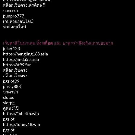
สล็อตเว็บตรงเครดิตฟรี
บาคาร่า
punpro777
เว็บหวยออนไลน์
หวยออนไลน์
เว็บคาสิโนน่าเล่น ทั้ง
สล็อต
และ
บาคาร่า
ตึงจริงแตกบ่อยมาก
joker123
https://hengjing168.asia
https://jinda55.asia
https://st99.fun
สล็อตเว็บตรง
สล็อตเว็บตรง
pgslot99
pussy888
บาคาร่า
slotxo
slotpg
ดูหนังโป๊
https://1xbetth.win
pgslot
https://funny18.win
pgslot