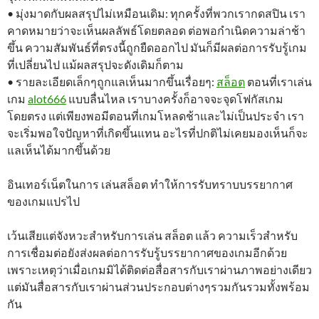
• มุ่งมาดกับผลสรุปไม่เหมือนเดิม: ทุกครั้งที่พวกเรากดสปิน เรา
คาดหมายว่าจะเห็นผลลัพธ์โดยตลอด ต่อพอกำเนิดความล่าช้า
ขึ้น ความสัมพันธ์ที่ตรงนี้ถูกยืดออกไป มันก็มีผลต่อการรับรู้เกม
ที่เปลี่ยนไป แม้ผลสรุปจะดังเดิมก็ตาม
• รายละเอียดเล็กๆถูกแลเห็นมากขึ้นเรื่อยๆ:
สล็อต
ตอนที่เราเล่น
เกม
alot666
แบบลื่นไหล เราบางครั้งก็อาจจะจุดโฟกัสเกม
โดยตรง แต่เพียงพอมีตอนที่เกมโหลดช้าและไม่เป็นประจำ เรา
จะเริ่มพอใจปัญหาที่เกิดขึ้นแทน อะไรที่ปกติไม่เคยมองเห็นก็จะ
แลเห็นได้มากขึ้นด้วย
อินเทอร์เน็ตในการ เล่นสล็อต ทำให้การรับทราบบรรยากาศ
ของเกมแปรไป
เว้นเสียแต่จังหวะสำหรับการเล่น สล็อต แล้ว ความเร็วสำหรับ
การเชื่อมต่อยังส่งผลต่อการรับรู้บรรยากาศของเกมอีกด้วย
เพราะเหตุว่าเมื่อเกมมิได้ติดต่อสื่อสารกับเราผ่านภาพอย่างเดียว
แต่มันสื่อสารกับเราผ่านส่วนประกอบต่างๆรวมกันรวมทั้งพร้อม
กัน