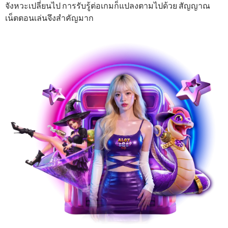
จังหวะเปลี่ยนไป การรับรู้ต่อเกมก็แปลงตามไปด้วย สัญญาณ
เน็ตตอนเล่นจึงสำคัญมาก