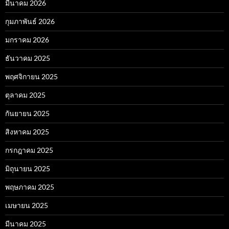
มีนาคม 2026
กุมภาพันธ์ 2026
มกราคม 2026
ธันวาคม 2025
พฤศจิกายน 2025
ตุลาคม 2025
กันยายน 2025
สิงหาคม 2025
กรกฎาคม 2025
มิถุนายน 2025
พฤษภาคม 2025
เมษายน 2025
มีนาคม 2025