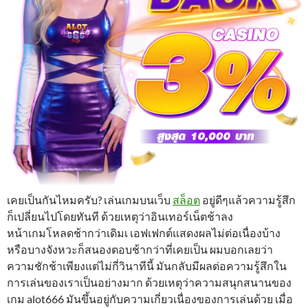
เคยเป็นกันไหมครับ? เล่นเกมบนเว็บ
สล็อต
อยู่ดีๆแล้วความรู้สึก
ก็เปลี่ยนไปโดยทันที ด้วยเหตุว่าอินเทอร์เน็ตช้าลง
หน้าเกมโหลดช้ากว่าเดิมเ เอฟเฟกต์แสดงผลไม่ต่อเนื่องบ้าง
หรือบางจังหวะก็สนองตอบช้ากว่าที่เคยเป็น ผมบอกเลยว่า
ความชักช้าเพียงแต่ไม่กี่วินาทีนี้ มันกลับมีผลต่อความรู้สึกใน
การเล่นของเราเป็นอย่างมาก ด้วยเหตุว่าความสนุกสนานของ
เกม alot666 มันขึ้นอยู่กับความเกี่ยวเนื่องของการเล่นด้วย เมื่อ