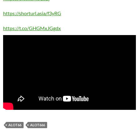
https://shorturl.asia/f3yRG
https://t.co/GHGMxJGgdx
ALOT66
ALOT666