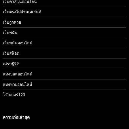
เว็บคาสิโนออนไลน์
เว็บตรงไม่ผ่านเอเย่นต์
เว็บถูกหวย
เว็บพนัน
เว็บพนันออนไลน์
เว็บสล็อต
เศรษฐี99
แทงบอลออนไลน์
แทงหวยออนไลน์
โจ๊กเกอร์123
ความเห็นล่าสุด