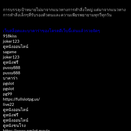
การบรรลุเป้าหมายไม่มาจากแนวทางการทำสิ่งใหญ่ แต่มาจากแนวทาง
การทำสิ่งเล็กๆที่รับรองตัวตนและความเพียรพยายามทุกวี่ทุกวัน
เว็บสล็อตและบาคาร่าของโครตดีเว็บนี้เล่นแล้วรวยจัดๆ
918kiss
joker123
ดูหนังออนไลน์
sagame
joker123
ดูหนังฟรี
pussy888
pussy888
บาคาร่า
pgslot
pgslot
pg99
https://fullslotpg.us/
live22
ดูหนังออนไลน์
ดูหนังฟรี
ดูหนังออนไลน์
ดูหนังชนโรง
https://www.pgslot.movie