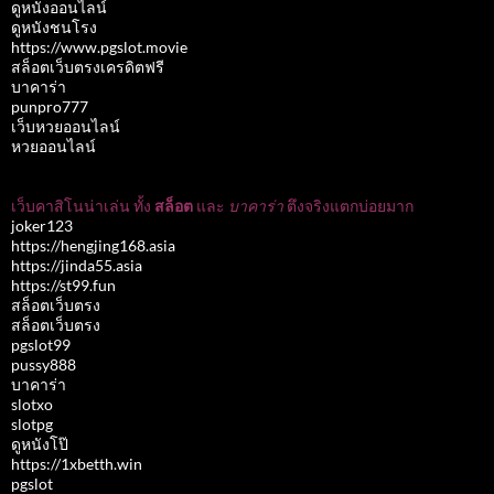
ดูหนังออนไลน์
ดูหนังชนโรง
https://www.pgslot.movie
สล็อตเว็บตรงเครดิตฟรี
บาคาร่า
punpro777
เว็บหวยออนไลน์
หวยออนไลน์
เว็บคาสิโนน่าเล่น ทั้ง
สล็อต
และ
บาคาร่า
ตึงจริงแตกบ่อยมาก
joker123
https://hengjing168.asia
https://jinda55.asia
https://st99.fun
สล็อตเว็บตรง
สล็อตเว็บตรง
pgslot99
pussy888
บาคาร่า
slotxo
slotpg
ดูหนังโป๊
https://1xbetth.win
pgslot