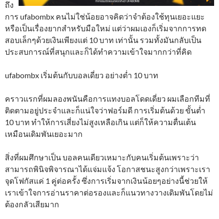
ถึง
การ ufabombx คนไม่ใช่น้อยอาจคิดว่าจำต้องใช้ทุนเยอะแยะ
หรือเป็นเรื่องยากสำหรับมือใหม่ แต่ว่าผมเองก็เริ่มจากการทด
สอบเล็กๆด้วยเงินเพียงแต่ 10 บาท เท่านั้น รวมทั้งมันกลับเป็น
ประสบการณ์ที่สนุกและก็ได้ทำความเข้าใจมากกว่าที่คิด
ufabombx เริ่มต้นกับบอลเดี่ยว อย่างต่ำ 10 บาท
คราวแรกที่ผมลองพนันคือการแทงบอลโดดเดี่ยว ผมเลือกทีมที่
ติดตามอยู่ประจำและก็แน่ใจว่าฟอร์มดี การเริ่มต้นด้วย ขั้นต่ำ
10 บาท ทำให้การเสี่ยงไม่สูงเหลือเกิน แต่ก็ให้ความตื่นเต้น
เหมือนเดิมพันเยอะมาก
สิ่งที่ผมศึกษาเป็น บอลคนเดียวเหมาะกับคนเริ่มต้นเพราะว่า
สามารถพินิจพิจารณาได้แจ่มแจ้ง โอกาสชนะสูงกว่าเพราะเรา
จุดโฟกัสแค่ 1 คู่ต่อครั้ง ซึ่งการเริ่มจากเงินน้อยๆอย่างนี้ช่วยให้
เราเข้าใจการอ่านราคาต่อรองและก็แนวทางวางเดิมพันโดยไม่
ต้องกลัวเสียมาก