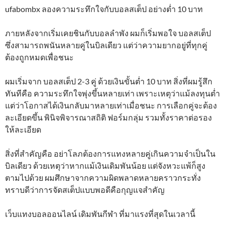
ufabombx ลองความระทึกใจกับบอลสเต็ป อย่างต่ำ 10 บาท
ภายหลังจากเริ่มเคยชินกับบอลลำพัง ผมก็เริ่มพอใจ บอลสเต็ป
ซึ่งสามารถพนันหลายคู่ในบิลเดียว แต่ว่าความยากอยู่ที่ทุกคู่
ต้องถูกหมดเพื่อชนะ
ผมเริ่มจาก บอลสเต็ป 2-3 คู่ ด้วยเงินขั้นต่ำ 10 บาท สิ่งที่ผมรู้สึก
ทันทีคือ ความระทึกใจพุ่งขึ้นหลายเท่า เพราะเหตุว่าแม้ลงทุนต่ำ
แต่ว่าโอกาสได้เงินกลับมาหลายเท่าเมื่อชนะ การเลือกคู่จะต้อง
ละเอียดขึ้น พินิจพิจารณาสถิติ ฟอร์มกลุ่ม รวมทั้งราคาต่อรอง
ให้ละเอียด
สิ่งที่สำคัญคือ อย่าโลภต้องการแทงหลายคู่เกินความจำเป็นใน
บิลเดียว ด้วยเหตุว่าหากแม้เงินเดิมพันน้อย แต่จังหวะแพ้ก็สูง
ตามไปด้วย ผมศึกษาจากความผิดพลาดหลายคราวกระทั่ง
ทราบดีว่าการจัดสเต็ปแบบพอดีคือกุญแจสำคัญ
เว็บแทงบอลออนไลน์ เดิมพันกีฬา ที่มาแรงที่สุดในเวลานี้