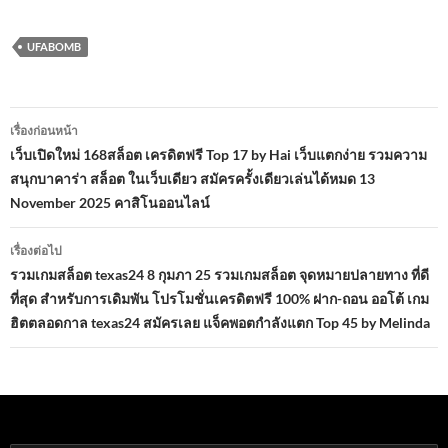
UFABOMB
เมนู
เรื่องก่อนหน้า
นำทาง
เว็บเปิดใหม่ 168สล็อต เครดิตฟรี Top 17 by Hai เว็บแตกง่าย รวมความ
สนุกบาคาร่า สล็อต ในเว็บเดียว สมัครครั้งเดียวเล่นได้หมด 13
เรื่อง
November 2025 คาสิโนออนไลน์
เรื่องต่อไป
รวมเกมสล็อต texas24 8 กุมภา 25 รวมเกมสล็อต จุดหมายปลายทาง ที่ดี
ที่สุด สำหรับการเดิมพัน โปรโมชั่นเครดิตฟรี 100% ฝาก-ถอน ออโต้ เกม
ฮิตตลอดกาล texas24 สมัครเลย แจ็คพอตกำลังแตก Top 45 by Melinda