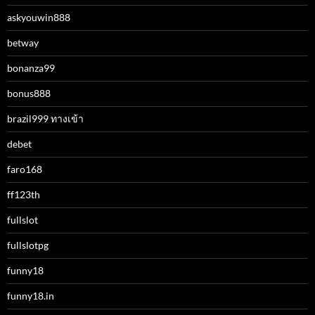
askyouwin888
betway
bonanza99
bonus888
brazil999 ทางเข้า
debet
faro168
ff123th
fullslot
fullslotpg
funny18
funny18.in