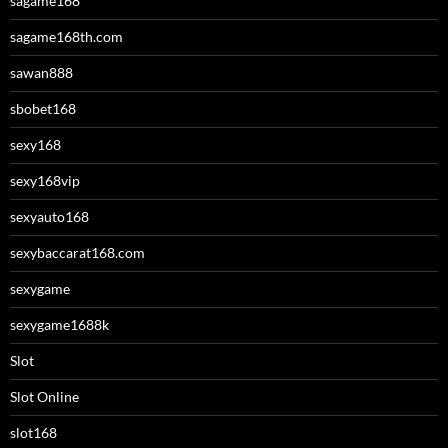
sagame168
sagame168th.com
sawan888
sbobet168
sexy168
sexy168vip
sexyauto168
sexybaccarat168.com
sexygame
sexygame1688k
Slot
Slot Online
slot168