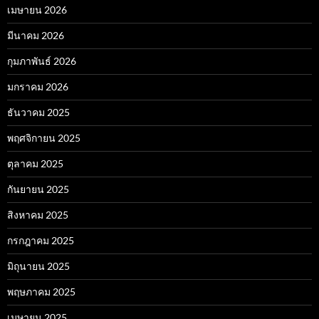
เมษายน 2026
มีนาคม 2026
กุมภาพันธ์ 2026
มกราคม 2026
ธันวาคม 2025
พฤศจิกายน 2025
ตุลาคม 2025
กันยายน 2025
สิงหาคม 2025
กรกฎาคม 2025
มิถุนายน 2025
พฤษภาคม 2025
เมษายน 2025