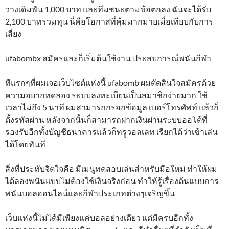
วางเดิมพัน 1,000 บาท และทีมชนะตามข้อตกลง ฉันจะได้รับ
2,100 บาทรวมทุน นี่คือโอกาสที่คุ้มมากมายเมื่อเทียบกับการ
เสี่ยง
ufabombx สมัครและก็เริ่มต้นใช้งาน ประสบการณ์พนันกีฬา
ทีแรกๆที่ผมเจอเว็บไซต์แห่งนี้ ufabomb ผมตัดสินใจสมัครด้วย
ความอยากทดลอง ระบบลงทะเบียนเป็นสมาชิกง่ายมาก ใช้
เวลาไม่ถึง 5 นาที ผมสามารถกรอกข้อมูล เบอร์โทรศัพท์ แล้วก็
ตั้งรหัสผ่าน หลังจากนั้นก็สามารถฝากเงินผ่านระบบออโต้ที่
รองรับอีกทั้งบัญชีธนาคารแล้วก็ทรูวอลเลท เรียกได้ว่าเข้าเล่น
ได้โดยทันที
สิ่งที่ประทับจิตใจคือ มีเมนูทดสอบเล่นสำหรับมือใหม่ ทำให้ผม
ได้ลองพนันแบบไม่ต้องใช้เงินจริงก่อน ทำให้รู้เรื่องต้นแบบการ
พนันบอลออนไลน์และกีฬาประเภทต่างๆเจริญขึ้น
เว็บแห่งนี้ไม่ได้มีเพียงแค่บอลอย่างเดียว แต่มีครบอีกทั้ง