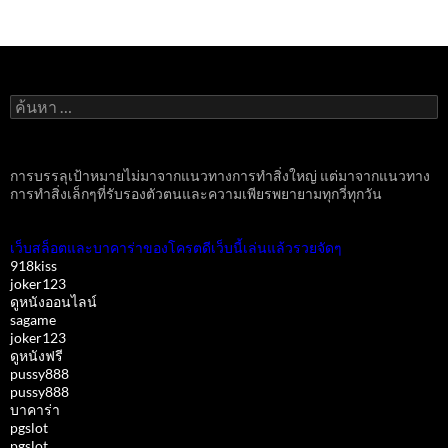
ค้นหา
สำหรับ:
การบรรลุเป้าหมายไม่มาจากแนวทางการทำสิ่งใหญ่ แต่มาจากแนวทาง
การทำสิ่งเล็กๆที่รับรองตัวตนและความเพียรพยายามทุกวี่ทุกวัน
เว็บสล็อตและบาคาร่าของโครตดีเว็บนี้เล่นแล้วรวยจัดๆ
918kiss
joker123
ดูหนังออนไลน์
sagame
joker123
ดูหนังฟรี
pussy888
pussy888
บาคาร่า
pgslot
pgslot