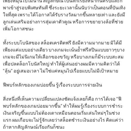
เพียงหมุนไปไม่นาน สัญลักษณ์โบนัสก็เรียงหน้ากันครบและก็
พาเข้าสู่รอบพิเศษทันที ซึ่งระยะเวลานั้นนับว่าเป็นตอนที่บันเทิง
ใจที่สุด เพราะได้โอกาสได้รับรางวัลมากขึ้นหลายเท่า และยังมี
ลูกเล่นเสริมอย่างการสุ่มเดาตัวคูณ หรือการขยายวงล้อที่ช่วย
เพิ่มโอกาสชนะ
ทั้งระบบโบนัสของ สล็อตเครดิตฟรี ยังมีความมากมาย มิได้มี
เพียงแค่แบบอย่างเดียว บางเกมจะเน้นย้ำฟรีสปินแบบยาวๆบาง
เกมจะมีไม่นิเกมให้เลือกของขวัญ หรือบางเกมก็มีระบบสะสม
เพื่อปลดล็อกโบนัสใหญ่ ทำให้ผู้เล่นอย่างผมมีความคิดว่าได้
“ลุ้น” อยู่เสมอเวลา ไม่ใช่แค่หมุนไปเรื่อยแบบไม่มีเป้าหมาย
ฟีพบร์หลักของเกมบ่อยขึ้น รู้เรื่องระบบการจ่ายเงิน
สิ่งหนึ่งที่เห็นความเปลี่ยนแปลงชัดแจ้งเลยก็คือ การได้เจอ “ฟี
พบร์หลักของเกมบ่อยมากขึ้น” ทำให้ผมรู้เรื่องระบบการชำระ
เงินเจริญขึ้นแบบไม่ต้องเดาเหมือนตอนเริ่มเล่นใหม่ๆในช่วง
แรก ผมเกือบจะไม่รู้จักเลยว่าสล็อตชำระเงินอย่างไร คิดแค่ว่า
ถ้าหากสัญลักษณ์เรียงกันก็ชนะ