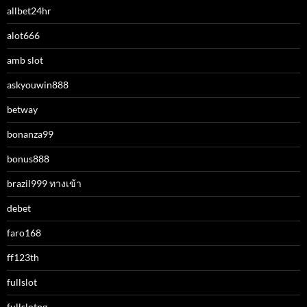
allbet24hr
alot666
amb slot
askyouwin888
betway
bonanza99
bonus888
brazil999 ทางเข้า
debet
faro168
ff123th
fullslot
fullslotpg