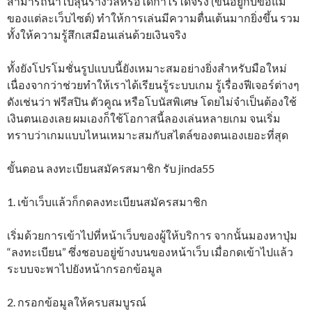
สามารถนำไปลุ้นรางวัลหรือได้กำไรได้จริง (ขึ้นอยู่กับข้อแม้
ของแต่ละเว็บไซต์) ทำให้การเล่นมีความตื่นเต้นมากยิ่งขึ้น รวม
ทั้งให้ความรู้สึกเสมือนเล่นด้วยเงินจริง
ทั้งยังโปรโมชั่นรูปแบบนี้ยังเหมาะสมอย่างยิ่งสำหรับมือใหม่
เนื่องจากว่าช่วยทำให้เราได้เรียนรู้ระบบเกม รู้เรื่องฟีเจอร์ต่างๆ
ดังเช่นว่า ฟรีสปิน ตัวคูณ หรือโบนัสพิเศษ โดยไม่จำเป็นต้องใช้
เงินตนเองเลย ผมเองก็ใช้โอกาสนี้ลองเล่นหลายเกม จนเริ่ม
ทราบว่าเกมแบบไหนเหมาะสมกับสไตล์ของตนเองเยอะที่สุด
ขั้นตอน ลงทะเบียนสมัครสมาชิก รับ jinda55
1. เข้าเว็บแล้วก็กดลงทะเบียนสมัครสมาชิก
เริ่มด้วยการเข้าไปที่หน้าเว็บของผู้ให้บริการ จากนั้นมองหาปุ่ม
“ลงทะเบียน” ซึ่งชอบอยู่ข้างบนของหน้าเว็บ เมื่อกดเข้าไปแล้ว
ระบบจะพาไปยังหน้ากรอกข้อมูล
2. กรอกข้อมูลให้ครบสมบูรณ์