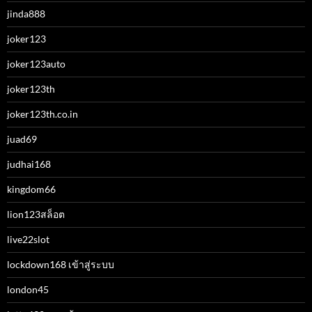
jinda888
joker123
joker123auto
joker123th
joker123th.co.in
juad69
judhai168
kingdom66
lion123สล็อต
live22slot
lockdown168 เข้าสู่ระบบ
london45