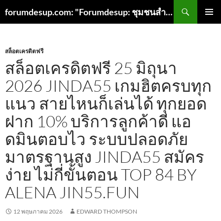
ค้นหา
forumdesup.com: "Forumdesup: ชุมชนสำหรับนักบินสู่ความเป็นเลิศ"
ข้าม
เมนูหลัก
ไป
ยัง
เนื้อหา
สล็อตเครดิตฟรี
สล็อตเครดิตฟรี 25 มิถุนา
2026 JINDA55 เกมฮิตครบทุก
แนว สายไหนก็เล่นได้ ทุกยอด
ฝาก 10% บริการลูกค้าดี แอ
ดมินตอบไว ระบบปลอดภัย
มาตรฐานสูง JINDA55 สมัคร
ง่าย ไม่กี่ขั้นตอน TOP 84 BY
ALENA JIN55.FUN
12 พฤษภาคม 2026
EDWARD THOMPSON