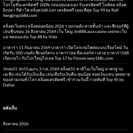
โปรโมชั่นเครดิตฟรี 100% กล่องสุ่มเฮงเฮง รับเครดิตฟรี ไลฟ์สด สล็อต
ยิงปลา กีฬา ไพ่ สล็อต168 แจก เครดิตฟรี เยอะที่สุด Top 99 by Ralf
hengjing168d.com
สล็อตเว็บตรง สล็อตยอดนิยม 2026 รวมเกมดัง ค่ายชั้นนำ และฟีเจอร์ที่ผู้
เล่นชื่นชอบ 16 สิงหาคม 2569 เว็บ ใหญ่ Jin888.asia casino online เว็บ
แม่ ทดลองเล่น Top 88 by Vida
บาคาร่า 11 กันยายน 2569 บาคาร่า เปิดโลกเกมไพ่สดแบบเรียลไทม์ วัน
เกิดรับ 500 เกมดัง ฟีเจอร์ครบ บาคาร่าสด ดีลเลอร์สาวสวย บาคาร่า168
เปิดเกมไว รับโปรใหญ่ไปเลย Top 17 by Flossie sexy168c.com
Jinda55 Jin55.guru 3 ก.ค. 2569 สล็อต55 คาสิโนเว็บใหญ่ มาตรฐาน
เอเชีย เล่นได้รับเงินเต็ม เล่นเสียรับเงินคืน ทุนน้อย สอยเงินแสน จุดหมาย
ของสายเกมทั่วโลก สล็อตเครดิตฟรี เข้าร่วมวันนี้ รวยทันที Top 45 by
Dallas
คลังเก็บ
สิงหาคม 2026