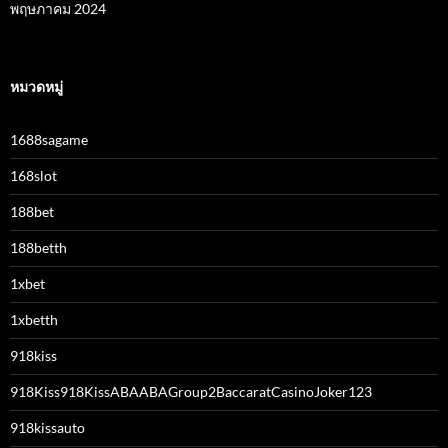
พฤษภาคม 2024
หมวดหมู่
1688sagame
168slot
188bet
188betth
1xbet
1xbetth
918kiss
918Kiss918KissABAABAGroup2BaccaratCasinoJoker123
918kissauto