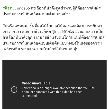
สล็อต55
jinda55 ตัวเลือกที่น่าดึงดูดสำหรับผู้ที่ต้องการสัมผัส
ประสบการณ์เล่นสล็อตแบบเต็มแบบอย่าง
อีกหนึ่งแพลตฟอร์มที่ผมได้โอกาสได้ลองและต้องการหยิบมา
เล่าจากประสบการณ์จริงก็คือ “jinda55” ซึ่งต้องบอกเลยว่าเป็น
ตัวเลือกที่น่าดึงดูดมากมายสำหรับคนใดกันแน่ที่ต้องการสัมผัส
ประสบการณ์เล่นสล็อตแบบเต็มต้นแบบ ทั้งยังในแง่ของความ
เพลิดเพลิน ระบบเกม และโบนัสที่ให้มาแบบคุ้ม