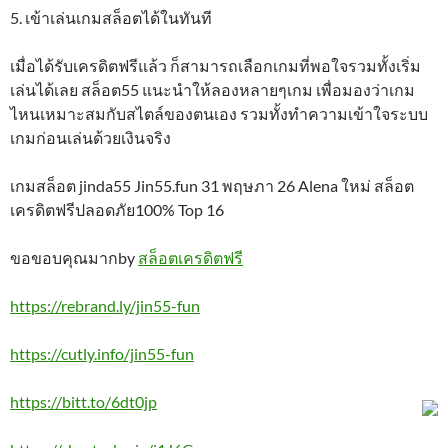
5. เข้าเล่นเกมสล็อตได้ในทันที
เมื่อได้รับเครดิตฟรีแล้ว ก็สามารถเลือกเกมที่พอใจรวมทั้งเริ่ม
เล่นได้เลย สล็อต55 แนะนำให้ลองหลายๆเกม เพื่อมองว่าเกม
ไหนเหมาะสมกับสไตล์ของตนเอง รวมทั้งทำความเข้าใจระบบ
เกมก่อนเล่นด้วยเงินจริง
เกมสล็อต jinda55 Jin55.fun 31 พฤษภา 26 Alena ใหม่ สล็อต
เครดิตฟรีปลอดภัย100% Top 16
ขอขอบคุณมากby
สล็อตเครดิตฟรี
https://rebrand.ly/jin55-fun
https://cutly.info/jin55-fun
https://bitt.to/6dt0jp