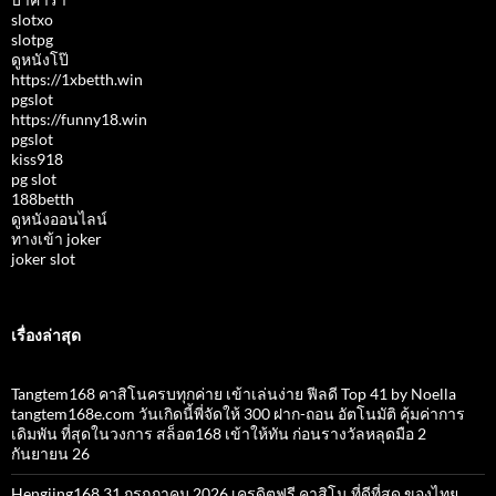
slotxo
slotpg
ดูหนังโป๊
https://1xbetth.win
pgslot
https://funny18.win
pgslot
kiss918
pg slot
188betth
ดูหนังออนไลน์
ทางเข้า joker
joker slot
เรื่องล่าสุด
Tangtem168 คาสิโนครบทุกค่าย เข้าเล่นง่าย ฟีลดี Top 41 by Noella
tangtem168e.com วันเกิดนี้พี่จัดให้ 300 ฝาก-ถอน อัตโนมัติ คุ้มค่าการ
เดิมพัน ที่สุดในวงการ สล็อต168 เข้าให้ทัน ก่อนรางวัลหลุดมือ 2
กันยายน 26
Hengjing168 31 กรกฎาคม 2026 เครดิตฟรี คาสิโน ที่ดีที่สุด ของไทย