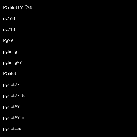
PG Slot เว็บใหม่
pg168
pg718
Pg99
pgheng
pgheng99
PGSlot
pgslot77
pgslot77.ltd
pgslot99
pgslot99.in
pgslotceo