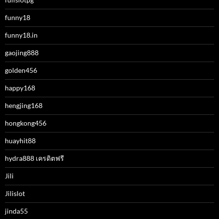
funny18
funny18.in
gaojing888
golden456
happy168
hengjing168
hongkong456
huayhit88
hydra888 เครดิตฟรี
Jili
Jilislot
jinda55