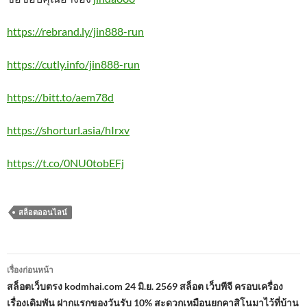
https://rebrand.ly/jin888-run
https://cutly.info/jin888-run
https://bitt.to/aem78d
https://shorturl.asia/hIrxv
https://t.co/0NU0tobEFj
สล็อตออนไลน์
เมนู
เรื่องก่อนหน้า
นำทาง
สล็อตเว็บตรง kodmhai.com 24 มิ.ย. 2569 สล็อต เว็บพีจี ครอบเครื่อง
เรื่องเดิมพัน ฝากแรกของวันรับ 10% สะดวกเหมือนยกคาสิโนมาไว้ที่บ้าน