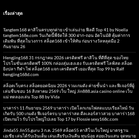
เรื่องล่าสุด
Tangtem168 คาสิโนครบทุกค่าย เข้าเล่นง่าย ฟีลดี Top 41 by Noella
tangtem168e.com วันเกิดนี้พี่จัดให้ 300 ฝาก-ถอน อัตโนมัติ คุ้มค่าการ
เดิมพัน ที่สุดในวงการ สล็อต168 เข้าให้ทัน ก่อนรางวัลหลุดมือ 2
กันยายน 26
Hengjing168 31 กรกฎาคม 2026 เครดิตฟรี คาสิโน ที่ดีที่สุด ของไทย
โปรโมชั่นเครดิตฟรี 100% กล่องสุ่มเฮงเฮง รับเครดิตฟรี ไลฟ์สด สล็อต
ยิงปลา กีฬา ไพ่ สล็อต168 แจก เครดิตฟรี เยอะที่สุด Top 99 by Ralf
hengjing168d.com
สล็อตเว็บตรง สล็อตยอดนิยม 2026 รวมเกมดัง ค่ายชั้นนำ และฟีเจอร์ที่ผู้
เล่นชื่นชอบ 16 สิงหาคม 2569 เว็บ ใหญ่ Jin888.asia casino online เว็บ
แม่ ทดลองเล่น Top 88 by Vida
บาคาร่า 11 กันยายน 2569 บาคาร่า เปิดโลกเกมไพ่สดแบบเรียลไทม์ วัน
เกิดรับ 500 เกมดัง ฟีเจอร์ครบ บาคาร่าสด ดีลเลอร์สาวสวย บาคาร่า168
เปิดเกมไว รับโปรใหญ่ไปเลย Top 17 by Flossie sexy168c.com
Jinda55 Jin55.guru 3 ก.ค. 2569 สล็อต55 คาสิโนเว็บใหญ่ มาตรฐาน
เอเชีย เล่นได้รับเงินเต็ม เล่นเสียรับเงินคืน ทุนน้อย สอยเงินแสน จุดหมาย