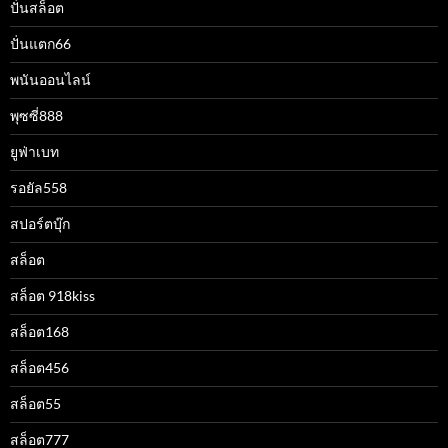
ปั่นสล็อต
ปั่นแตก66
พนันออนไลน์
พุซซี่888
ยูฟ่าเบท
รอยัล558
สปอร์ตบุ๊ก
สล็อต
สล็อต 918kiss
สล็อต168
สล็อต456
สล็อต55
สล็อต777