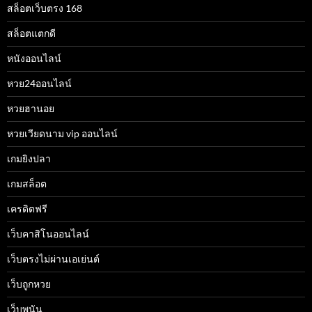
สล็อตเว็บตรง 168
สล็อตแตกดี
หนังออนไลน์
หวย24ออนไลน์
หวยฮานอย
หวยเวียดนาม vip ออนไลน์
เกมยิงปลา
เกมสล็อต
เครดิตฟรี
เว็บคาสิโนออนไลน์
เว็บตรงไม่ผ่านเอเย่นต์
เว็บถูกหวย
เว็บพนัน