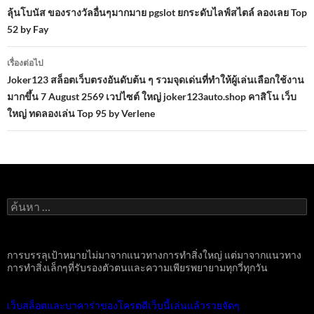
เรื่อง
ลุ้นโบนัส ของรางวัลอื่นๆมากมาย pgslot ยกระดับไลฟ์สไตล์ ลองเลย Top
52 by Fay
เรื่องต่อไป
Joker123 สล็อตเว็บตรงอันดับต้น ๆ รวมจุดเด่นที่ทำให้ผู้เล่นเลือกใช้งาน
มากขึ้น 7 August 2569 เวปไซต์ ใหญ่ joker123auto.shop คาสิโน เว็บ
ใหญ่ ทดลองเล่น Top 95 by Verlene
ค้นหา
สำหรับ:
การบรรลุเป้าหมายไม่มาจากแนวทางการทำสิ่งใหญ่ แต่มาจากแนวทาง
การทำสิ่งเล็กๆที่รับรองตัวตนและความเพียรพยายามทุกวี่ทุกวัน
เว็บสล็อตและบาคาร่าของโครตดีเว็บนี้เล่นแล้วรวยจัดๆ