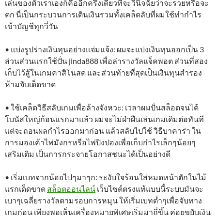
เล่นของตัวเราเองก็คืออีกครึ่งเดียวที่จะวินิจฉัยว่าจะรวยหรือจะ
ตก นี่เป็นกระบวนการเดินเงินรวมทั้งเคล็ดลับที่ผมใช้ทำกำไร
เข้าบัญชีทุกวี่วัน
• แบ่งรูปร่างเงินทุนอย่างแจ่มแจ้ง: ผมจะแบ่งเงินทุนออกเป็น 3
ส่วนส่วนแรกใช้ปั่น jinda888 เพื่อล่ารางวัลแจ็คพอต ส่วนที่สอง
เก็บไว้สู้ในเกมคาสิโนสด และส่วนท้ายที่สุดเป็นเงินทุนสำรอง
ห้ามจับเด็ดขาด
• ใช้เคล็ดวิธีสลับเกมเพื่อล้างจังหวะ: เวลาผมปั่นสล็อตจนได้
โบนัสใหญ่ก้อนแรกมาแล้ว ผมจะไม่ฝ่าฝืนเล่นเกมเดิมต่อทันที
แต่จะถอนผลกำไรออกมาก่อน แล้วสลับไปใช้ วิธีบาคาร่า ใน
การมองเค้าไพ่มังกรหรือไพ่ปิงปองเพื่อเก็บกำไรเล็กๆน้อยๆ
เสริมเติม เป็นการกระจายโอกาสชนะได้เป็นอย่างดี
• เริ่มเบทจากน้อยไปๆมาๆก: ระงับใจร้อนใส่หมดหน้าตักในไม้
แรกเด็ดขาด
สล็อตออนไลน์
เว็บไซต์ตรงแท้แบบนี้ระบบมันจะ
เบาๆเฉลี่ยรางวัลตามรอบการหมุน ให้เริ่มเบทต่ำๆเพื่อจับทาง
เกมก่อน เพียงพอเห็นเครื่องหมายพิเศษเริ่มมาถี่ขึ้น ค่อยขยับเงิน