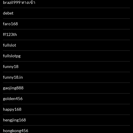
brazil999 ทางเข้า
debet
faro168
ff123th
fullslot
fullslotpg
funny18
funny18.in
gaojing888
golden456
happy168
hengjing168
hongkong456