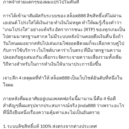
ภาพจำห่วยแตกๆของผมแปรไปในทันที
การได้เข้ามาสัมผัสกับระบบของ สล็อต888 ลิขสิทธิ์แท้ไม่ผ่าน
เอเย่นต์ โปร่งใสได้เงินง่าย ทำเงินไม่หยุด ทำให้ผมรู้เรื่องคำว่า
“เกมโปร่งใส” อย่างแท้จริง อัตราการชนะ (RTP) ของทุกเกมเป็น
ไปตามมาตรฐานสากล ไม่มีระบบหลังบ้านคอยดึงเงินคืน ยิ่งถ้า
วันไหนผมอยากสลับไปเล่นเกมไพ่ยอดฮิต ผมก็จะเลือกควบคู่ไป
กับการใช้บริการ เว็บไซต์บาคาร่าเว็บตรง ที่มีมาตรฐานความ
ปลอดภัยสูงเสมอกัน เพื่อกระจัดกระจายความเสี่ยงรวมทั้งเพิ่ม
วิถีทางสำหรับในการทำเงินให้นานาประการยิ่งขึ้น
เจาะลึก 4 เหตุผลที่ทำให้ สล็อต888 เป็นเว็บไซต์อันดับที่หนึ่งใน
ใจผม
ภายหลังที่ผมอาศัยอยู่บนแพลตฟอร์มนี้มานาน นี่คือ 4 ข้อดี
สำคัญๆที่ผมสรุปจากประสบการณ์จริง jinda888 ว่าเพราะอะไร
ที่นี่ถึงยืนหนึ่งเรื่องความคุ้มค่าและไม่เป็นอันตราย
1. ระบบลิขสิทธิ์แท้ 100% ส่งตรงจากต่างประเทศ