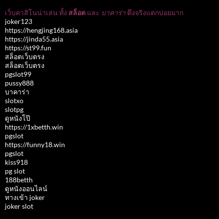
เว็บคาสิโนน่าเล่น ทั้ง
สล็อต
และ
บาคาร่า
ตึงจริงแตกบ่อยมาก
joker123
https://hengjing168.asia
https://jinda55.asia
https://st99.fun
สล็อตเว็บตรง
สล็อตเว็บตรง
pgslot99
pussy888
บาคาร่า
slotxo
slotpg
ดูหนังโป๊
https://1xbetth.win
pgslot
https://funny18.win
pgslot
kiss918
pg slot
188betth
ดูหนังออนไลน์
ทางเข้า joker
joker slot