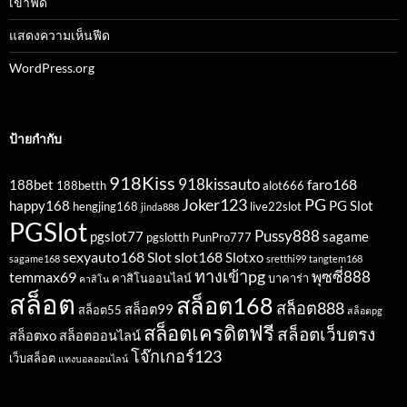
เข้าฟีด
แสดงความเห็นฟีด
WordPress.org
ป้ายกำกับ
918Kiss
918kissauto
faro168
188bet
188betth
alot666
Joker123
PG
happy168
PG Slot
hengjing168
live22slot
jinda888
PGSlot
Pussy888
pgslot77
sagame
pgslotth
PunPro777
sexyauto168
Slot
slot168
Slotxo
sagame168
sretthi99
tangtem168
ทางเข้าpg
พุซซี่888
temmax69
คาสิโนออนไลน์
บาคาร่า
คาสิโน
สล็อต
สล็อต168
สล็อต888
สล็อต99
สล็อต55
สล็อตpg
สล็อตเครดิตฟรี
สล็อตเว็บตรง
สล็อตxo
สล็อตออนไลน์
โจ๊กเกอร์123
เว็บสล็อต
แทงบอลออนไลน์