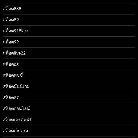
สล็อต888
สล็อต89
สล็อต918kiss
สล็อต99
สล็อตlive22
สล็อตpg
สล็อตพุซซี่
สล็อตมันนี่เกม
สล็อตสด
สล็อตออนไลน์
สล็อตเครดิตฟรี
สล็อตเว็บตรง