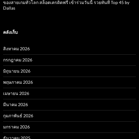
ของสายเกมทั่วโลก สล็อตเครดิตฟรี เข้าร่วมวันนี้ รวยทันที Top 45 by
Dallas
คลังเก็บ
สิงหาคม 2026
กรกฎาคม 2026
มิถุนายน 2026
พฤษภาคม 2026
เมษายน 2026
มีนาคม 2026
กุมภาพันธ์ 2026
มกราคม 2026
ธันวาคม 2025