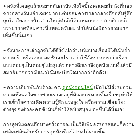
• หนังที่เคยดูแล้วเฉยๆกลับมาบันเทิงใจขึ้น: ผมเคยมีหนังที่มอง
ช่วงกลางวันแล้วเฉยๆมาก แต่พอสมควรเวลากลางดึกกลับรู้สึก
ถูกใจเสียอย่างนั้น ส่วนใหญ่มันก็มีต้นเหตุมาจากสมาธิและก็
บรรยากาศที่สมควรนี่แหละครับผม ทำให้หนังมีอรรถรสมาก
เพิ่มขึ้นนั่นเอง
• จังหวะการเล่าถูกซับได้ดียิ่งไปกว่า: หนังบางเรื่องมิได้เน้นย้ำ
ความเร็วหรือฉากแอคชันอะไร แต่ว่าใช้จังหวะการเล่าเรื่อง
แบบค่อยๆเป็นค่อยๆไปอยู่แล้ว กลางดึกเราจึงดูหนังแบบงี้แล้วมี
สมาธิมากกว่า มีแนวโน้มจะเปิดใจมากกว่าอีกด้วย
• ความเกี่ยวพันกับตัวละคร:
ดูหนังออนไลน์
เมื่อไม่มีสิ่งรบกวน
ความพึงพอใจของพวกเราจะอยู่ที่ตัวละครมากขึ้นเรื่อยๆ ทำให้
เราเข้าใจความคิด ความรู้สึก แรงจูงใจ หรือความเชื่อมโยง
ต่างๆของตัวละคร ซึ่งมันก็ทำให้หนังสนุกเยอะขึ้นได้นั่นเอง
การดูหนังตอนดึกบางครั้งอาจจะเป็นวิธีเพิ่มอรรถรสและก็ความ
เพลิดเพลินสำหรับการดูหนังเรื่องโปรดได้มากขึ้น