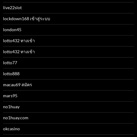
live22slot
lockdown168 เข้าสู่ระบบ
london45
lotto432 ทางเข้า
lotto432 ทางเข้า
lotto77
lotto888
macau69 สมัคร
mars95
no1huay
no1huay.com
okcasino