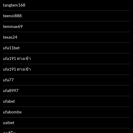
tangtem168
teenoi888
temmax69
texas24
ufa11bet
ufa191 ทางเข้า
ufa191 ทางเข้า
ufa77
ufa8997
ufabet
ufabombx
yaibet