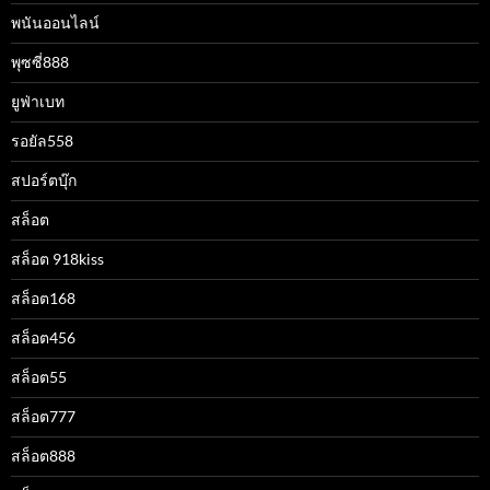
พนันออนไลน์
พุซซี่888
ยูฟ่าเบท
รอยัล558
สปอร์ตบุ๊ก
สล็อต
สล็อต 918kiss
สล็อต168
สล็อต456
สล็อต55
สล็อต777
สล็อต888