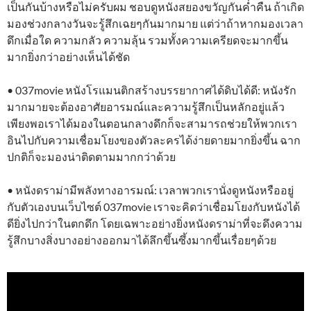
เป็นกันบ้างหรือไม่ครับผม ชอบดูหนังสยองขวัญกันค่ำคืน ถ้าเกิด
มองช่วงกลางวันจะรู้สึกเฉยๆกันมากมาย แต่ว่าถ้าหากมองเวลา
ดึกเมื่อใด ความกลัว ความลุ้น รวมทั้งความเครียดจะมากขึ้น
มากยิ่งกว่าอย่างเห็นได้ชัด
• 037movie หนังโรแมนติกสร้างบรรยากาศได้ดิบได้ดี: หนังรัก
มากมายจะต้องอาศัยอารมณ์และความรู้สึกเป็นหลักอยู่แล้ว
เพียงพอเราได้มองในตอนกลางดึกก็จะสามารถช่วยให้พวกเรา
อินไปกับความเชื่อมโยงของตัวละครได้ง่ายดายมากยิ่งขึ้น ฉาก
ปกติก็จะมองน่าติดตามมากกว่าด้วย
• หนังดราม่ามีพลังทางอารมณ์: เวลาพวกเรานั่งดูหนังหรืออยู่
กับตัวเองบนเว็บไซต์ 037movie เราจะคิดว่าเชื่อมโยงกับหนังได้
ดียิ่งไปกว่าในตกดึก โดยเฉพาะอย่างยิ่งหนังดราม่าที่จะดึงความ
รู้สึกบางสิ่งบางอย่างออกมาได้ลึกขึ้นซึ้งมากขึ้นเรื่อยๆด้วย