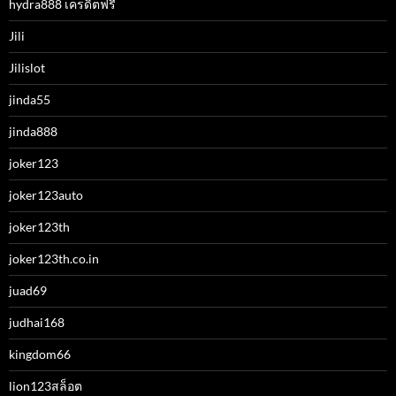
hydra888 เครดิตฟรี
Jili
Jilislot
jinda55
jinda888
joker123
joker123auto
joker123th
joker123th.co.in
juad69
judhai168
kingdom66
lion123สล็อต