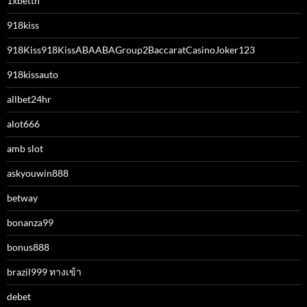
1xbetth
918kiss
918Kiss918KissABAABAGroup2BaccaratCasinoJoker123
918kissauto
allbet24hr
alot666
amb slot
askyouwin888
betway
bonanza99
bonus888
brazil999 ทางเข้า
debet