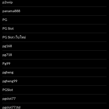
p2vvip
panama888
PG
PG Slot
PG Slot เว็บใหม่
pg168
pg718
Pg99
pgheng
pgheng99
PGSlot
pgslot77
pgslot77.ltd