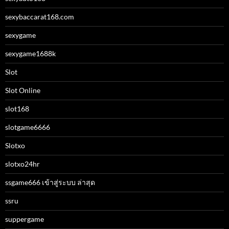
sexybaccarat168.com
sexygame
sexygame1688k
Slot
Slot Online
slot168
slotgame6666
Slotxo
slotxo24hr
ssgame666 เข้าสู่ระบบ ล่าสุด
ssru
suppergame