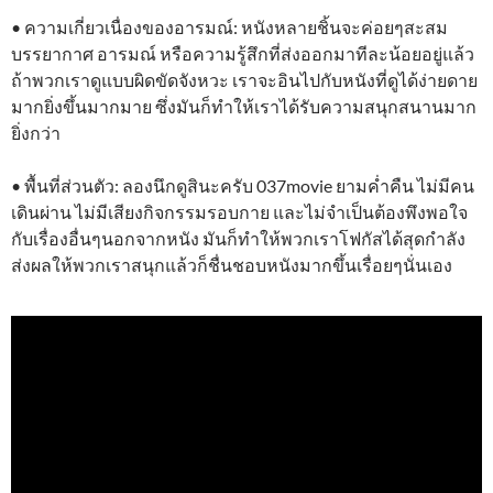
• ความเกี่ยวเนื่องของอารมณ์: หนังหลายชิ้นจะค่อยๆสะสม
บรรยากาศ อารมณ์ หรือความรู้สึกที่ส่งออกมาทีละน้อยอยู่แล้ว
ถ้าพวกเราดูแบบผิดขัดจังหวะ เราจะอินไปกับหนังที่ดูได้ง่ายดาย
มากยิ่งขึ้นมากมาย ซึ่งมันก็ทำให้เราได้รับความสนุกสนานมาก
ยิ่งกว่า
• พื้นที่ส่วนตัว: ลองนึกดูสินะครับ 037movie ยามค่ำคืน ไม่มีคน
เดินผ่าน ไม่มีเสียงกิจกรรมรอบกาย และไม่จำเป็นต้องพึงพอใจ
กับเรื่องอื่นๆนอกจากหนัง มันก็ทำให้พวกเราโฟกัสได้สุดกำลัง
ส่งผลให้พวกเราสนุกแล้วก็ชื่นชอบหนังมากขึ้นเรื่อยๆนั่นเอง