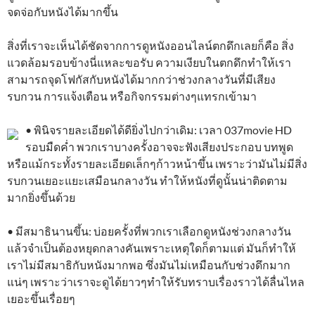
จดจ่อกับหนังได้มากขึ้น
สิ่งที่เราจะเห็นได้ชัดจากการดูหนังออนไลน์ตกดึกเลยก็คือ สิ่ง
แวดล้อมรอบข้างนี่แหละขอรับ ความเงียบในตกดึกทำให้เรา
สามารถจุดโฟกัสกับหนังได้มากกว่าช่วงกลางวันที่มีเสียง
รบกวน การแจ้งเตือน หรือกิจกรรมต่างๆแทรกเข้ามา
• พินิจรายละเอียดได้ดียิ่งไปกว่าเดิม: เวลา 037movie HD
รอบมืดค่ำ พวกเราบางครั้งอาจจะฟังเสียงประกอบ บทพูด
หรือแม้กระทั้งรายละเอียดเล็กๆก้าวหน้าขึ้น เพราะว่ามันไม่มีสิ่ง
รบกวนเยอะแยะเสมือนกลางวัน ทำให้หนังที่ดูนั้นน่าติดตาม
มากยิ่งขึ้นด้วย
• มีสมาธินานขึ้น: บ่อยครั้งที่พวกเราเลือกดูหนังช่วงกลางวัน
แล้วจำเป็นต้องหยุดกลางคันเพราะเหตุใดก็ตามแต่ มันก็ทำให้
เราไม่มีสมาธิกับหนังมากพอ ซึ่งมันไม่เหมือนกับช่วงดึกมาก
แน่ๆ เพราะว่าเราจะดูได้ยาวๆทำให้รับทราบเรื่องราวได้ลื่นไหล
เยอะขึ้นเรื่อยๆ