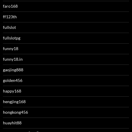
faro168
ff123th
fullslot
fullslotpg
funny18
funny18.in
gaojing888
golden456
happy168
hengjing168
hongkong456
huayhit88