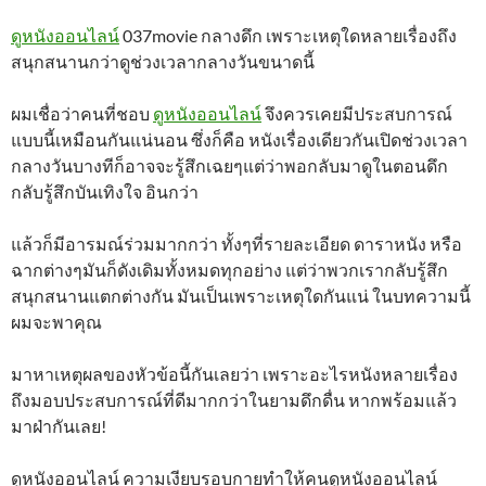
ดูหนังออนไลน์
037movie กลางดึก เพราะเหตุใดหลายเรื่องถึง
สนุกสนานกว่าดูช่วงเวลากลางวันขนาดนี้
ผมเชื่อว่าคนที่ชอบ
ดูหนังออนไลน์
จึงควรเคยมีประสบการณ์
แบบนี้เหมือนกันแน่นอน ซึ่งก็คือ หนังเรื่องเดียวกันเปิดช่วงเวลา
กลางวันบางทีก็อาจจะรู้สึกเฉยๆแต่ว่าพอกลับมาดูในตอนดึก
กลับรู้สึกบันเทิงใจ อินกว่า
แล้วก็มีอารมณ์ร่วมมากกว่า ทั้งๆที่รายละเอียด ดาราหนัง หรือ
ฉากต่างๆมันก็ดังเดิมทั้งหมดทุกอย่าง แต่ว่าพวกเรากลับรู้สึก
สนุกสนานแตกต่างกัน มันเป็นเพราะเหตุใดกันแน่ ในบทความนี้
ผมจะพาคุณ
มาหาเหตุผลของหัวข้อนี้กันเลยว่า เพราะอะไรหนังหลายเรื่อง
ถึงมอบประสบการณ์ที่ดีมากกว่าในยามดึกดื่น หากพร้อมแล้ว
มาฝ่ากันเลย!
ดูหนังออนไลน์ ความเงียบรอบกายทำให้คนดูหนังออนไลน์