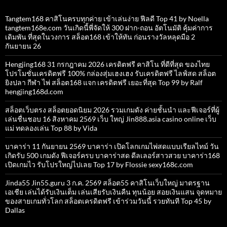
Tangtem168 คาสิโนครบทุกค่าย เข้าเล่นง่าย ฟีลดี Top 41 by Noella
tangtem168e.com วันเกิดนี้พี่จัดให้ 300 ฝาก-ถอน อัตโนมัติ คุ้มค่าการ
เดิมพัน ที่สุดในวงการ สล็อต168 เข้าให้ทัน ก่อนรางวัลหลุดมือ 2
กันยายน 26
Hengjing168 31 กรกฎาคม 2026 เครดิตฟรี คาสิโน ที่ดีที่สุด ของไทย
โปรโมชั่นเครดิตฟรี 100% กล่องสุ่มเฮงเฮง รับเครดิตฟรี ไลฟ์สด สล็อต
ยิงปลา กีฬา ไพ่ สล็อต168 แจก เครดิตฟรี เยอะที่สุด Top 99 by Ralf
hengjing168d.com
สล็อตเว็บตรง สล็อตยอดนิยม 2026 รวมเกมดัง ค่ายชั้นนำ และฟีเจอร์ที่ผู้
เล่นชื่นชอบ 16 สิงหาคม 2569 เว็บ ใหญ่ Jin888.asia casino online เว็บ
แม่ ทดลองเล่น Top 88 by Vida
บาคาร่า 11 กันยายน 2569 บาคาร่า เปิดโลกเกมไพ่สดแบบเรียลไทม์ วัน
เกิดรับ 500 เกมดัง ฟีเจอร์ครบ บาคาร่าสด ดีลเลอร์สาวสวย บาคาร่า168
เปิดเกมไว รับโปรใหญ่ไปเลย Top 17 by Flossie sexy168c.com
Jinda55 Jin55.guru 3 ก.ค. 2569 สล็อต55 คาสิโนเว็บใหญ่ มาตรฐาน
เอเชีย เล่นได้รับเงินเต็ม เล่นเสียรับเงินคืน ทุนน้อย สอยเงินแสน จุดหมาย
ของสายเกมทั่วโลก สล็อตเครดิตฟรี เข้าร่วมวันนี้ รวยทันที Top 45 by
Dallas