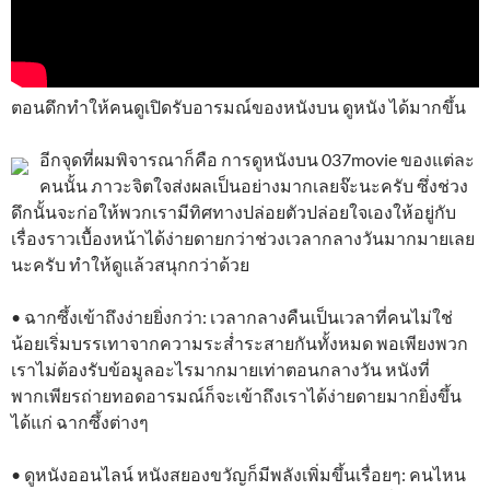
ตอนดึกทำให้คนดูเปิดรับอารมณ์ของหนังบน ดูหนัง ได้มากขึ้น
อีกจุดที่ผมพิจารณาก็คือ การดูหนังบน 037movie ของแต่ละ
คนนั้น ภาวะจิตใจส่งผลเป็นอย่างมากเลยจ๊ะนะครับ ซึ่งช่วง
ดึกนั้นจะก่อให้พวกเรามีทิศทางปล่อยตัวปล่อยใจเองให้อยู่กับ
เรื่องราวเบื้องหน้าได้ง่ายดายกว่าช่วงเวลากลางวันมากมายเลย
นะครับ ทำให้ดูแล้วสนุกกว่าด้วย
• ฉากซึ้งเข้าถึงง่ายยิ่งกว่า: เวลากลางคืนเป็นเวลาที่คนไม่ใช่
น้อยเริ่มบรรเทาจากความระส่ำระสายกันทั้งหมด พอเพียงพวก
เราไม่ต้องรับข้อมูลอะไรมากมายเท่าตอนกลางวัน หนังที่
พากเพียรถ่ายทอดอารมณ์ก็จะเข้าถึงเราได้ง่ายดายมากยิ่งขึ้น
ได้แก่ ฉากซึ้งต่างๆ
• ดูหนังออนไลน์ หนังสยองขวัญก็มีพลังเพิ่มขึ้นเรื่อยๆ: คนไหน