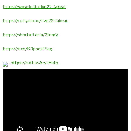
https://wow.in.th/live22-fakear
https://cutly.cloud/live22-fakear
https://shorturl.asia/2temV
https://t.co/K3gpezFSag
https://cutt.ly/ArvJYkth