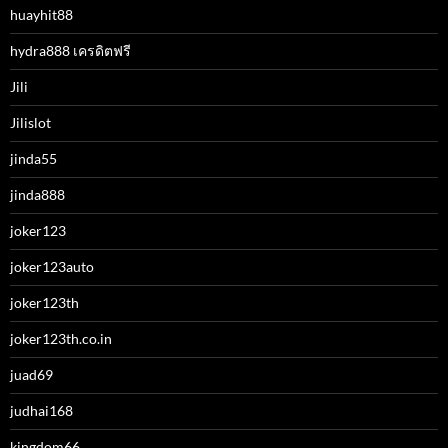
huayhit88
hydra888 เครดิตฟรี
Jili
Jilislot
jinda55
jinda888
joker123
joker123auto
joker123th
joker123th.co.in
juad69
judhai168
kingdom66