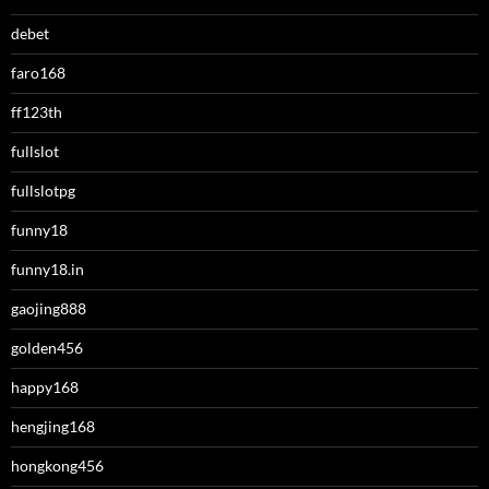
debet
faro168
ff123th
fullslot
fullslotpg
funny18
funny18.in
gaojing888
golden456
happy168
hengjing168
hongkong456