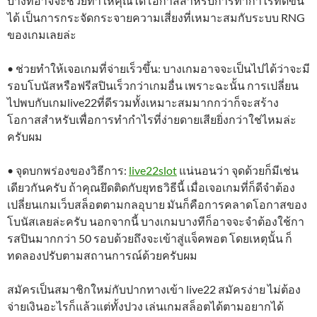
บางทีอาจจะช่วยทำให้คุณได้โอกาสสำหรับการทำกำไรที่ดีขึ้น
ได้ เป็นการกระจัดกระจายความเสี่ยงที่เหมาะสมกับระบบ RNG
ของเกมเลยล่ะ
• ช่วยทำให้เจอเกมที่จ่ายเร็วขึ้น: บางเกมอาจจะเป็นไปได้ว่าจะมี
รอบโบนัสหรือฟรีสปินเร็วกว่าเกมอื่น เพราะฉะนั้น การเปลี่ยน
ไปพบกับเกมlive22ที่ดีรวมทั้งเหมาะสมมากกว่าก็จะสร้าง
โอกาสสำหรับเพื่อการทำกำไรที่ง่ายดายเสียยิ่งกว่าใช่ไหมล่ะ
ครับผม
• จุดบกพร่องของวิธีการ:
live22slot
แน่นอนว่า จุดด้วยก็มีเช่น
เดียวกันครับ ถ้าคุณยึดติดกับยุทธวิธีนี้ เมื่อเจอเกมที่ก็ดีจำต้อง
เปลี่ยนเกมเว็บสล็อตตามกลอุบาย มันก็คือการคลาดโอกาสของ
โบนัสเลยล่ะครับ นอกจากนี้ บางเกมบางทีก็อาจจะจำต้องใช้กา
รสปินมากกว่า 50 รอบด้วยถึงจะเข้าสู่แจ็คพอต โดยเหตุนั้น ก็
ทดลองปรับตามสถานการณ์ด้วยครับผม
สมัครเป็นสมาชิกใหม่กับปากทางเข้า live22 สมัครง่าย ไม่ต้อง
จ่ายเงินอะไรก็แล้วแต่ทั้งปวง เล่นเกมสล็อตได้ตามอยากได้