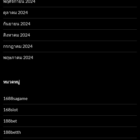
พฤศจิกายน 2024
ตุลาคม 2024
กันยายน 2024
สิงหาคม 2024
กรกฎาคม 2024
พฤษภาคม 2024
หมวดหมู่
1688sagame
168slot
188bet
188betth