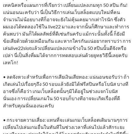
เทคนิคหรือแผนการที่เรียกว่า เปลี่ยนแปลงเกมทุก 50 สปิน กัน!
แน่นอนนะครับว่า นี่เป็นวิธีการเล่นเว็บสล็อตแบบใหม่ที่คน
จำนวนไม่น้อยบางทีก็อาจจะยังไม่คุ้นเคยมากเท่าไรนัก ซึ่งตัว
ผมเองได้ทดลองใช้ใน live22 มาและจากนั้นก็ศึกษาและทำการ
ค้นพบว่า มันก็ได้ผลลัพธ์ที่ดีเช่นกันครับ แม้กระนั้นทั้งนี้ ก็ยังมี
ข้อเสียด้วยด้วยเหมือนกัน และหากใครกันแน่อยากทราบว่า การ
เล่นlive22slotแล้วเปลี่ยนแปลงเกมข้างใน 50 สปินนั้นดีจังหรือ
เปล่า นี่เป็นสิ่งที่ผมได้จากการทดสอบเล่นด้วยยุทธวิธีนี้เลยครับ
เลทโก!
• ลดจังหวะสำหรับเพื่อการเสียเงินเสียทอง: แน่นอนขอรับว่า ถ้า
เกิดเล่นไปเรื่อยๆถึง 50 รอบแล้วยังมิได้ฟรีสปินหรือโบนัส บางที
อาจซึ่งก็คือว่า เกมเว็บสล็อตนั้นๆมิได้อยู่ในช่วงแจกโบนัส
นั่นเอง การเปลี่ยนเกมใน 50 รอบก็บางทีอาจจะเกิดเรื่องที่ดี
สำหรับคุณนั่นเองนะครับ
• กระจายความเสี่ยง: แทนที่จะเล่นเกมเว็บสล็อตเดิมนานๆการ
เปลี่ยนไปเล่นเกมอื่นในทันทีในช่วงเวลาที่เล่นไปแล้วสักระยะ