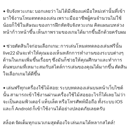
• จับจังหวะเกม: บอกเลยว่า ไม่ได้มีเพียงแค่มือใหม่เท่านั้นที่เข้า
มาใช้งานโหมดทดลองเล่น เพราะมืออาชีพผู้คนจำนวนไม่ใช้
น้อยก็ใช้ในลัษณะของการฝึกหัดจับจังหวะเกม คิดแผนเบทล่วง
หน้าก้าวหน้าขึ้น เห็นภาพรวมของเกมได้มากขึ้นอีกด้วยครับผม
• ช่วยตัดสินใจก่อนเลือกเกม: การเล่นโหมดทดลองเล่นฟรีนั้น
live22 มันจะทำให้คุณมองเห็นหลักการทำงานของระบบต่างๆ
ด้านในเกมเพิ่มขึ้นเรื่อยๆ ซึ่งมันก็ช่วยให้คุณศึกษาและทำการ
ค้นพบเกมที่เหมาะสมกับสไตล์การเล่นของคุณได้มากขึ้น ตัดสิน
ใจเลือกเกมได้ดีขึ้น
• เล่นฟรีทุกเครื่องใช้ไม้สอย: ระบบทดลองเล่นบนหน้าเว็บไซต์
นั้น สามารถเข้าใช้งานผ่านเครื่องใช้ไม้สอยอะไรก็ได้เลย ไม่ว่า
จะเป็นคอมพิวเตอร์ แท็บเล็ต หรือโทรศัพท์มือถือ ทั้งระบบ iOS
และก็ Android ก็เข้าใช้งานได้อย่างปลอดภัยเลยครับ
สล็อต จัดเต็มทุกแนวเกมสุดต้องใจ เล่นเกมได้หลากสไตล์!