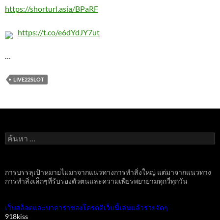
https://shorturl.asia/BPaRF
https://t.co/e6dYdJY7ut
…
LIVE22SLOT
ค้นหา
สำหรับ:
การบรรลุเป้าหมายไม่มาจากแนวทางการทำสิ่งใหญ่ แต่มาจากแนวทาง
การทำสิ่งเล็กๆที่รับรองตัวตนและความเพียรพยายามทุกวี่ทุกวัน
เว็บสล็อตและบาคาร่าของโครตดีเว็บนี้เล่นแล้วรวยจัดๆ
918kiss