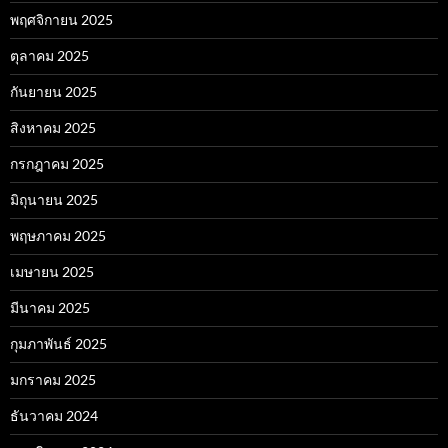
พฤศจิกายน 2025
ตุลาคม 2025
กันยายน 2025
สิงหาคม 2025
กรกฎาคม 2025
มิถุนายน 2025
พฤษภาคม 2025
เมษายน 2025
มีนาคม 2025
กุมภาพันธ์ 2025
มกราคม 2025
ธันวาคม 2024