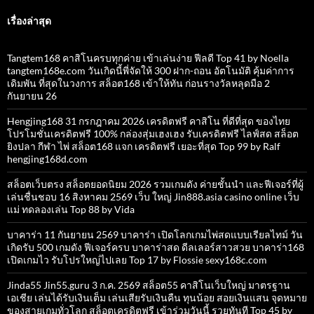
เรื่องล่าสุด
Tangtem168 คาสิโนครบทุกค่าย เข้าเล่นง่าย ฟีลดี Top 41 by Noella
tangtem168e.com วันเกิดนี้พี่จัดให้ 300 ฝาก-ถอน อัตโนมัติ คุ้มค่าการ
เดิมพัน ที่สุดในวงการ สล็อต168 เข้าให้ทัน ก่อนรางวัลหลุดมือ 2
กันยายน 26
Hengjing168 31 กรกฎาคม 2026 เครดิตฟรี คาสิโน ที่ดีที่สุด ของไทย
โปรโมชั่นเครดิตฟรี 100% กล่องสุ่มเฮงเฮง รับเครดิตฟรี ไลฟ์สด สล็อต
ยิงปลา กีฬา ไพ่ สล็อต168 แจก เครดิตฟรี เยอะที่สุด Top 99 by Ralf
hengjing168d.com
สล็อตเว็บตรง สล็อตยอดนิยม 2026 รวมเกมดัง ค่ายชั้นนำ และฟีเจอร์ที่ผู้
เล่นชื่นชอบ 16 สิงหาคม 2569 เว็บ ใหญ่ Jin888.asia casino online เว็บ
แม่ ทดลองเล่น Top 88 by Vida
บาคาร่า 11 กันยายน 2569 บาคาร่า เปิดโลกเกมไพ่สดแบบเรียลไทม์ วัน
เกิดรับ 500 เกมดัง ฟีเจอร์ครบ บาคาร่าสด ดีลเลอร์สาวสวย บาคาร่า168
เปิดเกมไว รับโปรใหญ่ไปเลย Top 17 by Flossie sexy168c.com
Jinda55 Jin55.guru 3 ก.ค. 2569 สล็อต55 คาสิโนเว็บใหญ่ มาตรฐาน
เอเชีย เล่นได้รับเงินเต็ม เล่นเสียรับเงินคืน ทุนน้อย สอยเงินแสน จุดหมาย
ของสายเกมทั่วโลก สล็อตเครดิตฟรี เข้าร่วมวันนี้ รวยทันที Top 45 by