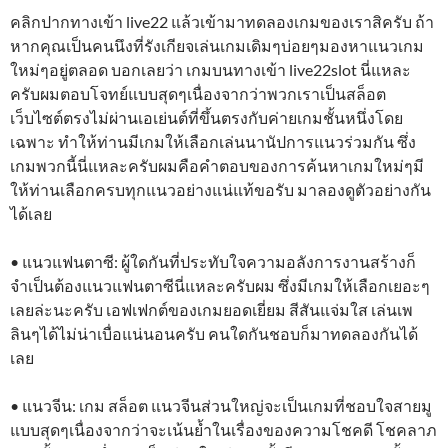
คลิกปากทางเข้า live22 แล้วเข้ามาทดลองเกมของเราสิครับ ถ้า
หากคุณเป็นคนนึงที่รังเกียจเล่นเกมเดิมๆบ่อยๆมองหาแนวเกม
ใหม่ๆอยู่ตลอด บอกเลยว่า เกมบนทางเข้า live22slot นี่แหละ
ครับผมตอบโจทย์แบบสุดๆเนื่องจากว่าพวกเราเป็นสล็อต
เว็บไซต์ตรงไม่ผ่านเอเย่นต์ที่ขึ้นตรงกับค่ายเกมชั้นหนึ่งโดย
เฉพาะ ทำให้ท่านมีเกมให้เลือกเล่นนานัปการแนวร่วมกัน ซึ่ง
เกมพวกนี้นี่แหละครับผมคือคำตอบของการค้นหาเกมใหม่ๆมี
ให้ท่านเลือกครบทุกแนวอย่างแน่แท้ขอรับ มาลองดูตัวอย่างกัน
ได้เลย
• แนวแฟนตาซี: ผู้ใดกันที่ประทับใจความอลังการงานสร้างก็
จำเป็นต้องแนวแฟนตาซีนี่แหละครับผม ซึ่งมีเกมให้เลือกเยอะๆ
เลยล่ะนะครับ เอฟเฟกต์ของเกมยอดเยี่ยม สีสันแจ่มใส เล่นเพ
ลินๆได้ไม่น่าเบื่อแน่นอนครับ คนใดกันชอบก็มาทดลองกันได้
เลย
• แนวจีน: เกม สล็อต แนวจีนส่วนใหญ่จะเป็นเกมที่ชอบใจสายมู
แบบสุดๆเนื่องจากว่าจะเน้นย้ำในเรื่องของความโชคดี โชคลาภ