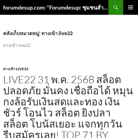
ค้นหา
forumdesup.com: "Forumdesup: ชุมชนสำหรับนักบินสู่ความเป็นเลิศ"
ข้าม
เมนูหลัก
ไป
ยัง
เนื้อหา
คลังเก็บหมวดหมู่: ทางเข้า live22
ทางเข้า live22
ทางเข้า LIVE22
LIVE22 31 พ.ค. 2568 สล็อต
ปลอดภัย มั่นคง เชื่อถือได้ หมุน
กงล้อรับเงินสดและทอง เงิน
ชัวร์ โอนไว สล็อต ยิงปลา
สล็อต โบนัสเยอะ แจกทุกวัน
รีบสมัครเลย! TOP 71 BY