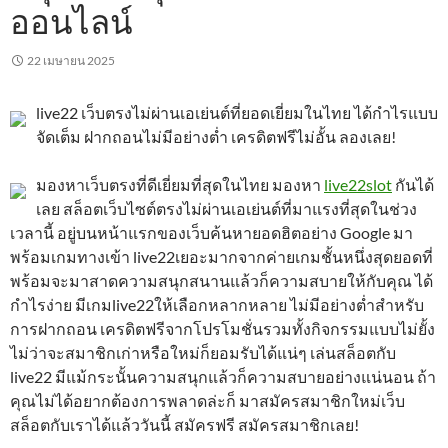
ออนไลน์
22 เมษายน 2025
live22 เว็บตรงไม่ผ่านเอเย่นต์ที่ยอดเยี่ยมในไทย ได้กำไรแบบ
จัดเต็ม ฝากถอนไม่มีอย่างต่ำ เครดิตฟรีไม่อั้น ลองเลย!
มองหาเว็บตรงที่ดีเยี่ยมที่สุดในไทย มองหา
live22slot
กันได้
เลย สล็อตเว็บไซต์ตรงไม่ผ่านเอเย่นต์ที่มาแรงที่สุดในช่วง
เวลานี้ อยู่บนหน้าแรกของเว็บค้นหายอดฮิตอย่าง Google มา
พร้อมเกมทางเข้า live22เยอะมากจากค่ายเกมชั้นหนึ่งสุดยอดที่
พร้อมจะมาสาดความสนุกสนานแล้วก็ความสบายให้กับคุณ ได้
กำไรง่าย มีเกมlive22ให้เลือกหลากหลาย ไม่มีอย่างต่ำสำหรับ
การฝากถอน เครดิตฟรีจากโปรโมชั่นรวมทั้งกิจกรรมแบบไม่ยั้ง
ไม่ว่าจะสมาชิกเก่าหรือใหม่ก็ยอมรับได้แน่ๆ เล่นสล็อตกับ
live22 มีแม้กระนั้นความสนุกแล้วก็ความสบายอย่างแน่นอน ถ้า
คุณไม่ได้อยากต้องการพลาดล่ะก็ มาสมัครสมาชิกใหม่เว็บ
สล็อตกับเราได้แล้ววันนี้ สมัครฟรี สมัครสมาชิกเลย!