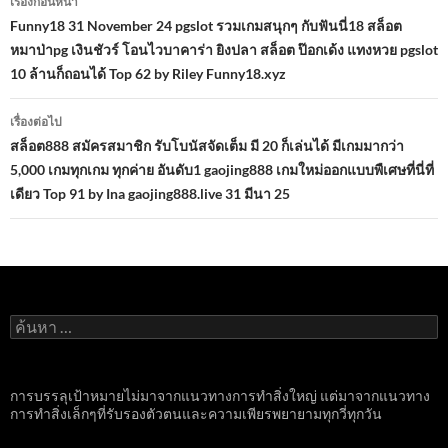
เรื่องก่อนหน้า
นำทาง
Funny18 31 November 24 pgslot รวมเกมสนุกๆ กับฟันนี่18 สล็อต
หมาป่าpg เงินชัวร์ โอนไวบาคาร่า ยิงปลา สล็อต ป๊อกเด้ง แทงหวย pgslot
เรื่อง
10 ล้านก็ถอนได้ Top 62 by Riley Funny18.xyz
เรื่องต่อไป
สล็อต888 สมัครสมาชิก รับโบนัสจัดเต็ม มี 20 ก็เล่นได้ มีเกมมากว่า
5,000 เกมทุกเกม ทุกค่าย อันดับ1 gaojing888 เกมใหม่ออกแบบพืเศษที่นี่ที่
เดียว Top 91 by Ina gaojing888.live 31 มีนา 25
ค้นหา
สำหรับ:
การบรรลุเป้าหมายไม่มาจากแนวทางการทำสิ่งใหญ่ แต่มาจากแนวทาง
การทำสิ่งเล็กๆที่รับรองตัวตนและความเพียรพยายามทุกวี่ทุกวัน