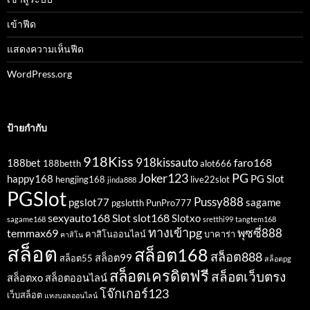
เข้าฟีด
แสดงความเห็นฟีด
WordPress.org
ป้ายกำกับ
918Kiss
918kissauto
faro168
188bet
188betth
alot666
Joker123
PG
happy168
PG Slot
hengjing168
live22slot
jinda888
PGSlot
Pussy888
pgslot77
sagame
pgslotth
PunPro777
sexyauto168
Slot
slot168
Slotxo
sagame168
sretthi99
tangtem168
ทางเข้าpg
พุซซี่888
temmax69
คาสิโนออนไลน์
บาคาร่า
คาสิโน
สล็อต
สล็อต168
สล็อต888
สล็อต99
สล็อต55
สล็อตpg
สล็อตเครดิตฟรี
สล็อตเว็บตรง
สล็อตxo
สล็อตออนไลน์
โจ๊กเกอร์123
เว็บสล็อต
แทงบอลออนไลน์