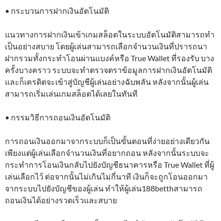
• กระบวนการฝากเงินอัตโนมัติ
แนวทางการฝากเงินเข้าเกมสล็อตในระบบอัตโนมัติสามารถทำ
เป็นอย่างสบาย โดยผู้เล่นสามารถเลือกจำนวนเงินที่ปรารถนา
ฝากรวมทั้งกระทำโอนผ่านแบงค์หรือ True Wallet ที่รองรับ บาง
ครั้งบางคราว ระบบจะทำตรวจตราข้อมูลการฝากเงินอัตโนมัติ
และก็เครดิตจะเข้าสู่บัญชีผู้เล่นอย่างฉับพลัน หลังจากนั้นผู้เล่น
สามารถเริ่มเล่นเกมสล็อตได้เลยในทันที
• กรรมวิธีการถอนเงินอัตโนมัติ
การถอนเงินออกมาจากระบบก็เป็นขั้นตอนที่ง่ายอย่างเดียวกัน
เพียงแต่ผู้เล่นเลือกจำนวนเงินที่อยากถอน หลังจากนั้นระบบจะ
กระทำการโอนเงินกลับไปยังบัญชีธนาคารหรือ True Wallet ที่ผู้
เล่นเลือกไว้ ต่อจากนั้นไม่เกินไม่กี่นาที เงินก็จะถูกโอนออกมา
จากระบบไปยังบัญชีของผู้เล่น ทำให้ผู้เล่น188betthสามารถ
ถอนเงินได้อย่างรวดเร็วและสบาย