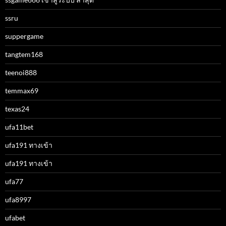
ssru
suppergame
tangtem168
teenoi888
temmax69
texas24
ufa11bet
ufa191 ทางเข้า
ufa191 ทางเข้า
ufa77
ufa8997
ufabet