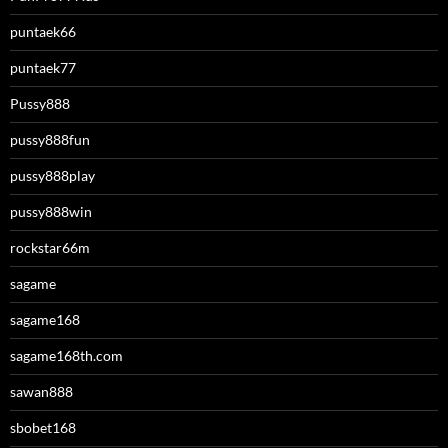
puntaek66
puntaek77
Pussy888
pussy888fun
pussy888play
pussy888win
rockstar66m
sagame
sagame168
sagame168th.com
sawan888
sbobet168