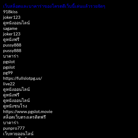
เว็บสล็อตและบาคาร่าของโครตดีเว็บนี้เล่นแล้วรวยจัดๆ
918kiss
joker123
ดูหนังออนไลน์
sagame
joker123
ดูหนังฟรี
pussy888
pussy888
บาคาร่า
pgslot
pgslot
pg99
https://fullslotpg.us/
live22
ดูหนังออนไลน์
ดูหนังฟรี
ดูหนังออนไลน์
ดูหนังชนโรง
https://www.pgslot.movie
สล็อตเว็บตรงเครดิตฟรี
บาคาร่า
punpro777
เว็บหวยออนไลน์