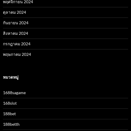
พฤศจิกายน 2024
ตุลาคม 2024
กันยายน 2024
สิงหาคม 2024
กรกฎาคม 2024
พฤษภาคม 2024
หมวดหมู่
1688sagame
168slot
188bet
188betth