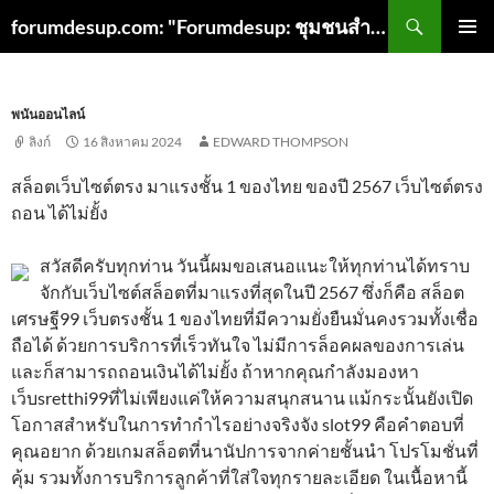
ค้นหา
forumdesup.com: "Forumdesup: ชุมชนสำหรับนักบินสู่ความเป็นเลิศ"
ข้าม
เมนูหลัก
ไป
ยัง
เนื้อหา
พนันออนไลน์
ลิงก์
16 สิงหาคม 2024
EDWARD THOMPSON
สล็อตเว็บไซต์ตรง มาแรงชั้น 1 ของไทย ของปี 2567 เว็บไซต์ตรง
ถอน ได้ไม่ยั้ง
สวัสดีครับทุกท่าน วันนี้ผมขอเสนอแนะให้ทุกท่านได้ทราบ
จักกับเว็บไซต์สล็อตที่มาแรงที่สุดในปี 2567 ซึ่งก็คือ สล็อต
เศรษฐี99 เว็บตรงชั้น 1 ของไทยที่มีความยั่งยืนมั่นคงรวมทั้งเชื่อ
ถือได้ ด้วยการบริการที่เร็วทันใจ ไม่มีการล็อคผลของการเล่น
และก็สามารถถอนเงินได้ไม่ยั้ง ถ้าหากคุณกำลังมองหา
เว็บsretthi99ที่ไม่เพียงแค่ให้ความสนุกสนาน แม้กระนั้นยังเปิด
โอกาสสำหรับในการทำกำไรอย่างจริงจัง slot99 คือคำตอบที่
คุณอยาก ด้วยเกมสล็อตที่นานัปการจากค่ายชั้นนำ โปรโมชั่นที่
คุ้ม รวมทั้งการบริการลูกค้าที่ใส่ใจทุกรายละเอียด ในเนื้อหานี้