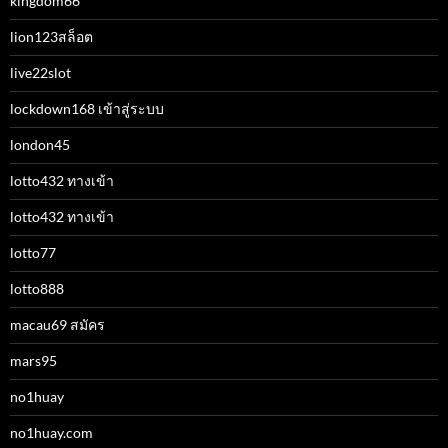
kingdom66
lion123สล็อต
live22slot
lockdown168 เข้าสู่ระบบ
london45
lotto432 ทางเข้า
lotto432 ทางเข้า
lotto77
lotto888
macau69 สมัคร
mars95
no1huay
no1huay.com