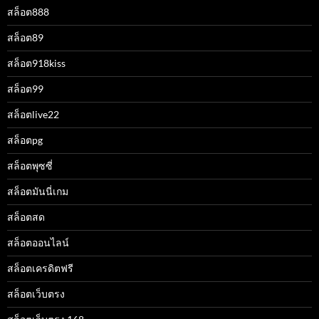
สล็อต888
สล็อต89
สล็อต918kiss
สล็อต99
สล็อตlive22
สล็อตpg
สล็อตพุซซี่
สล็อตมันนี่เกม
สล็อตสด
สล็อตออนไลน์
สล็อตเครดิตฟรี
สล็อตเว็บตรง