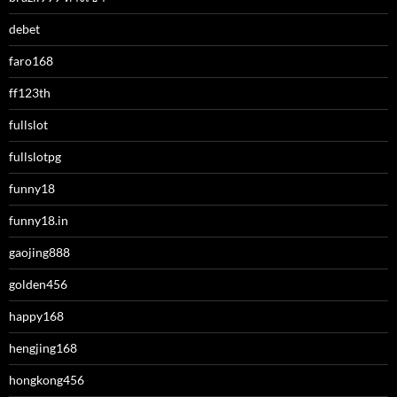
debet
faro168
ff123th
fullslot
fullslotpg
funny18
funny18.in
gaojing888
golden456
happy168
hengjing168
hongkong456