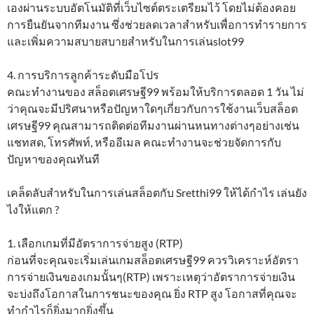
เองผ่านระบบอัตโนมัติที่เว็บไซต์ตระเตรียมไว้ โดยไม่ต้องคอย
การยืนยันจากทีมงาน ซึ่งช่วยลดเวลาสำหรับเพื่อการทำรายการ
และเพิ่มความสบายสบายสำหรับในการเล่นslot99
4. การบริการลูกค้าระดับมือโปร
คณะทำงานของ สล็อตเศรษฐี99 พร้อมให้บริการตลอด 1 วัน ไม่
ว่าคุณจะมีปริศนาหรือปัญหาใดๆเกี่ยวกับการใช้งานเว็บสล็อต
เศรษฐี99 คุณสามารถติดต่อทีมงานผ่านหนทางต่างๆอย่างเช่น
แชทสด, โทรศัพท์, หรืออีเมล คณะทำงานจะช่วยจัดการกับ
ปัญหาของคุณทันที
เคล็ดลับสำหรับในการเล่นสล็อตกับ Sretthi99 ให้ได้กำไร เล่นยัง
ไงให้แตก ?
1. เลือกเกมที่มีอัตราการจ่ายสูง (RTP)
ก่อนที่จะคุณจะเริ่มเล่นเกมสล็อตเศรษฐี99 ควรวิเคราะห์อัตรา
การจ่ายเงินของเกมนั้นๆ(RTP) เพราะเหตุว่าอัตราการจ่ายเงิน
จะบ่งถึงโอกาสในการชนะของคุณ ยิ่ง RTP สูง โอกาสที่คุณจะ
ทำกำไรก็ยิ่งมากยิ่งขึ้น