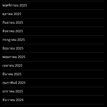
พฤศจิกายน 2025
ตุลาคม 2025
กันยายน 2025
สิงหาคม 2025
กรกฎาคม 2025
มิถุนายน 2025
พฤษภาคม 2025
เมษายน 2025
มีนาคม 2025
กุมภาพันธ์ 2025
มกราคม 2025
ธันวาคม 2024