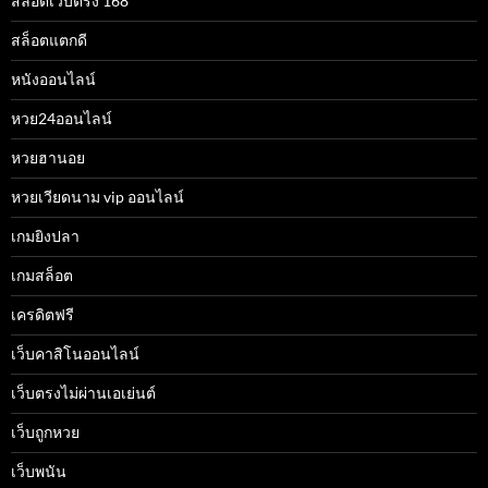
สล็อตเว็บตรง 168
สล็อตแตกดี
หนังออนไลน์
หวย24ออนไลน์
หวยฮานอย
หวยเวียดนาม vip ออนไลน์
เกมยิงปลา
เกมสล็อต
เครดิตฟรี
เว็บคาสิโนออนไลน์
เว็บตรงไม่ผ่านเอเย่นต์
เว็บถูกหวย
เว็บพนัน