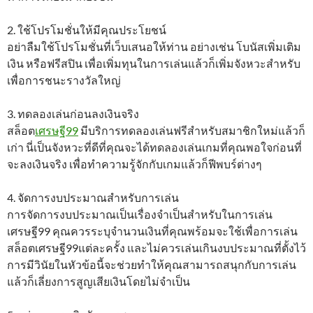
2. ใช้โปรโมชั่นให้มีคุณประโยชน์
อย่าลืมใช้โปรโมชั่นที่เว็บเสนอให้ท่าน อย่างเช่น โบนัสเพิ่มเติม
เงิน หรือฟรีสปิน เพื่อเพิ่มทุนในการเล่นแล้วก็เพิ่มจังหวะสำหรับ
เพื่อการชนะรางวัลใหญ่
3. ทดลองเล่นก่อนลงเงินจริง
สล็อต
เศรษฐี99
มีบริการทดลองเล่นฟรีสำหรับสมาชิกใหม่แล้วก็
เก่า นี่เป็นจังหวะที่ดีที่คุณจะได้ทดลองเล่นเกมที่คุณพอใจก่อนที่
จะลงเงินจริง เพื่อทำความรู้จักกับเกมแล้วก็ฟีพบร์ต่างๆ
4. จัดการงบประมาณสำหรับการเล่น
การจัดการงบประมาณเป็นเรื่องจำเป็นสำหรับในการเล่น
เศรษฐี99 คุณควรระบุจำนวนเงินที่คุณพร้อมจะใช้เพื่อการเล่น
สล็อตเศรษฐี99แต่ละครั้ง และไม่ควรเล่นเกินงบประมาณที่ตั้งไว้
การมีวินัยในหัวข้อนี้จะช่วยทำให้คุณสามารถสนุกกับการเล่น
แล้วก็เลี่ยงการสูญเสียเงินโดยไม่จำเป็น