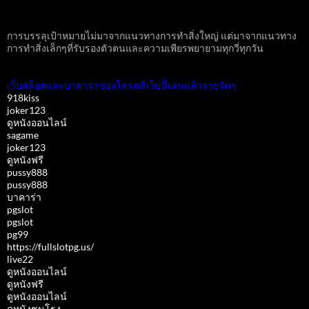
การบรรลุเป้าหมายไม่มาจากแนวทางการทำสิ่งใหญ่ แต่มาจากแนวทาง
การทำสิ่งเล็กๆที่รับรองตัวตนและความเพียรพยายามทุกวี่ทุกวัน
เว็บสล็อตและบาคาร่าของโครตดีเว็บนี้เล่นแล้วรวยจัดๆ
918kiss
joker123
ดูหนังออนไลน์
sagame
joker123
ดูหนังฟรี
pussy888
pussy888
บาคาร่า
pgslot
pgslot
pg99
https://fullslotpg.us/
live22
ดูหนังออนไลน์
ดูหนังฟรี
ดูหนังออนไลน์
ดูหนังชนโรง