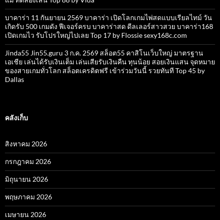
บาคาร่า 11 กันยายน 2569 บาคาร่า เปิดโลกเกมไพ่สดแบบเรียลไทม์ วัน
เกิดรับ 500 เกมดัง ฟีเจอร์ครบ บาคาร่าสด ดีลเลอร์สาวสวย บาคาร่า168
เปิดเกมไว รับโปรใหญ่ไปเลย Top 17 by Flossie sexy168c.com
Jinda55 Jin55.guru 3 ก.ค. 2569 สล็อต55 คาสิโนเว็บใหญ่ มาตรฐาน
เอเชีย เล่นได้รับเงินเต็ม เล่นเสียรับเงินคืน ทุนน้อย สอยเงินแสน จุดหมาย
ของสายเกมทั่วโลก สล็อตเครดิตฟรี เข้าร่วมวันนี้ รวยทันที Top 45 by
Dallas
คลังเก็บ
สิงหาคม 2026
กรกฎาคม 2026
มิถุนายน 2026
พฤษภาคม 2026
เมษายน 2026