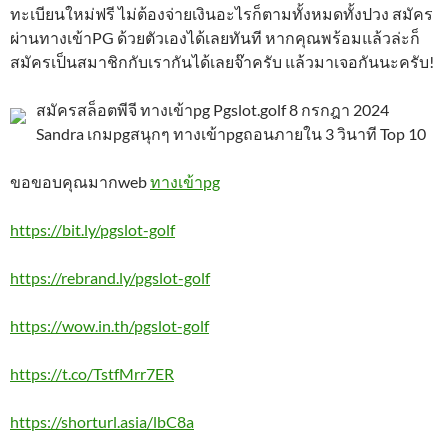
ทะเบียนใหม่ฟรี ไม่ต้องจ่ายเงินอะไรก็ตามทั้งหมดทั้งปวง สมัคร
ผ่านทางเข้าPG ด้วยตัวเองได้เลยทันที หากคุณพร้อมแล้วล่ะก็
สมัครเป็นสมาชิกกับเรากันได้เลยจ๊าครับ แล้วมาเจอกันนะครับ!
สมัครสล็อตพีจี ทางเข้าpg Pgslot.golf 8 กรกฎา 2024
Sandra เกมpgสนุกๆ ทางเข้าpgถอนภายใน 3 วินาที Top 10
ขอขอบคุณมากweb
ทางเข้าpg
https://bit.ly/pgslot-golf
https://rebrand.ly/pgslot-golf
https://wow.in.th/pgslot-golf
https://t.co/TstfMrr7ER
https://shorturl.asia/lbC8a