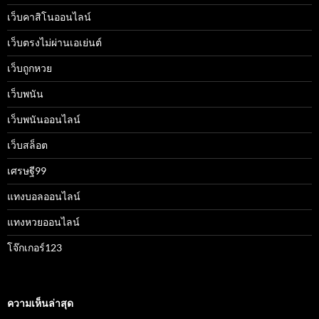
เว็บคาสิโนออนไลน์
เว็บตรงไม่ผ่านเอเย่นต์
เว็บถูกหวย
เว็บพนัน
เว็บพนันออนไลน์
เว็บสล็อต
เศรษฐี99
แทงบอลออนไลน์
แทงหวยออนไลน์
โจ๊กเกอร์123
ความเห็นล่าสุด