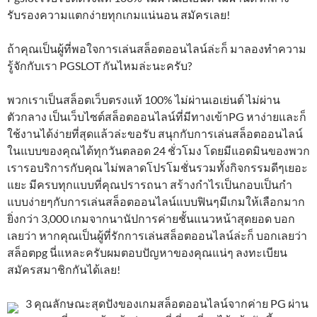
รับรองความแตกง่ายทุกเกมแน่นอน สมัครเลย!
ถ้าคุณเป็นผู้ที่พอใจการเล่นสล็อตออนไลน์ล่ะก็ มาลองทำความ
รู้จักกับเรา PGSLOT กันไหมล่ะนะครับ?
พวกเราเป็นสล็อตเว็บตรงแท้ 100% ไม่ผ่านเอเย่นต์ ไม่ผ่าน
ตัวกลาง เป็นเว็บไซต์สล็อตออนไลน์ที่มีทางเข้าPG หาง่ายและก็
ใช้งานได้ง่ายที่สุดแล้วล่ะขอรับ สนุกกับการเล่นสล็อตออนไลน์
ในแบบของคุณได้ทุกวันตลอด 24 ชั่วโมง โดยมีแอดมินของพวก
เรารอบริการกับคุณ ไม่พลาดโปรโมชั่นรวมทั้งกิจกรรมดีๆเยอะ
แยะ มีครบทุกแบบที่คุณปรารถนา สร้างกำไรเป็นกอบเป็นกำ
แบบง่ายๆกับการเล่นสล็อตออนไลน์แบบฟินๆมีเกมให้เลือกมาก
ยิ่งกว่า 3,000 เกมจากนานัปการค่ายชั้นแนวหน้าสุดยอด บอก
เลยว่า หากคุณเป็นผู้ที่รักการเล่นสล็อตออนไลน์ล่ะก็ บอกเลยว่า
สล็อตpg นี่แหละครับผมตอบปัญหาของคุณแน่ๆ ลงทะเบียน
สมัครสมาชิกกันได้เลย!
3 คุณลักษณะสุดปังของเกมสล็อตออนไลน์จากค่าย PG ผ่าน