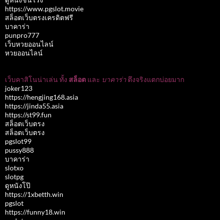
https://www.pgslot.movie
สล็อตเว็บตรงเครดิตฟรี
บาคาร่า
punpro777
เว็บหวยออนไลน์
หวยออนไลน์
เว็บคาสิโนน่าเล่น ทั้ง
สล็อต
และ
บาคาร่า
ตึงจริงแตกบ่อยมาก
joker123
https://hengjing168.asia
https://jinda55.asia
https://st99.fun
สล็อตเว็บตรง
สล็อตเว็บตรง
pgslot99
pussy888
บาคาร่า
slotxo
slotpg
ดูหนังโป๊
https://1xbetth.win
pgslot
https://funny18.win