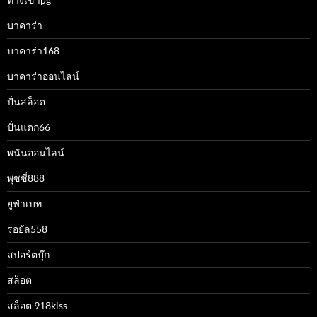
บาคาร่า
บาคาร่า168
บาคาร่าออนไลน์
ปั่นสล็อต
ปั่นแตก66
พนันออนไลน์
พุซซี่888
ยูฟ่าเบท
รอยัล558
สปอร์ตบุ๊ก
สล็อต
สล็อต 918kiss