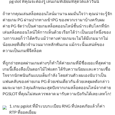
pg slot ที่คุณจะต้องรู้ เล่นเกมที่เยี่ยมที่สุดได้แล้ววันนี้
ถ้าหากคุณเล่นสล็อตออนไลน์มานาน ผมมั่นใจว่า คุณน่าจะรู้จัก
ค่ายเกม PG ผ่านปากทางเข้าPG ของพวกเรามาบ้างครับผม
ค่าย PG จัดว่าเป็นค่ายเกมสล็อตออนไลน์ชั้นนำระดับโลกที่นัก
เล่นสล็อตออนไลน์ให้การเห็นด้วย เรียกได้ว่า เป็นเบอร์หนึ่งของ
วงการเลยก็ว่าได้ครับ แม้ว่าทางค่ายเกมจะไม่ได้มีเกมมากไม่
น้อยเลยทีเดียวจำนวนมากหลักพันเกม แม้กระนั้นเสน่ห์ของ
ความเป็นเกมพีจีสล็อต
ที่ถูกถ่ายทอดผ่านเกมต่างๆก็ทำให้ค่ายเกมที่มีชื่อเยอะที่สุดค่าย
เกมนี้เลื่องลือเป็นดอกไม้ไฟแตก ได้รับความนิยมและความเชื่อ
ใจจากนักพนันกันแบบเต็มกำลัง โดยส่วนตัว ผมเองนับว่าเป็น
แฟนคลับของค่ายเกม PG ด้วยเช่นเดียวกัน ด้วยเหตุผลดังกล่าว
ผมจะมายก 3 คุณลักษณะสุดปังจากเกมสล็อตออนไลน์จากค่าย
PGSLOT ที่คุณไม่สมควรพลาด มารับความปังกันได้เลย เลทโก!
1. เกม pgslot ที่มีระบบระเบียบ RNG ที่ปลอดภัยแล้วก็ค่า
RTP ที่ยอดเยี่ยม