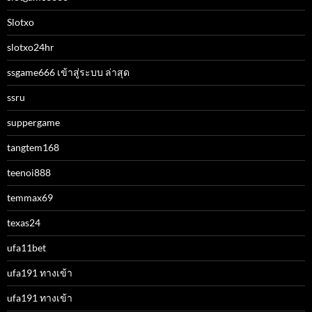
Slotxo
slotxo24hr
ssgame666 เข้าสู่ระบบ ล่าสุด
ssru
suppergame
tangtem168
teenoi888
temmax69
texas24
ufa11bet
ufa191 ทางเข้า
ufa191 ทางเข้า