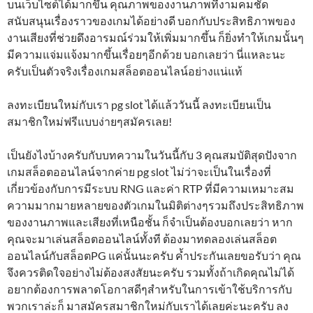
บนเว็บไซต์ได้มากขึ้น คุณภาพของงานภาพที่งามคมชัด
สนับสนุนเรื่องราวของเกมได้อย่างดี บอกกับประสิทธิภาพของ
งานเสียงที่ช่วยดึงอารมณ์ร่วมให้เพิ่มมากขึ้น ก็ยิ่งทำให้เกมนั้นๆ
มีความแจ่มแจ้งมากขึ้นเรื่อยๆอีกด้วย บอกเลยว่า นี่แหละนะ
ครับเป็นตัวจริงเรื่องเกมสล็อตออนไลน์อย่างแน่แท้
ลงทะเบียนใหม่กับเรา pg slot ได้แล้ววันนี้ ลงทะเบียนเป็น
สมาชิกใหม่ฟรีแบบง่ายๆสมัครเลย!
เป็นยังไงบ้างครับกับบทความในวันนี้กับ 3 คุณสมบัติสุดปังจาก
เกมสล็อตออนไลน์จากค่าย pg slot ไม่ว่าจะเป็นในเรื่องที่
เกี่ยวข้องกับการมีระบบ RNG และค่า RTP ที่มีความเหมาะสม
ความมากมายหลายของตัวเกมในมิติต่างๆรวมถึงประสิทธิภาพ
ของงานภาพและเสียงที่เหนือชั้น ก็จำเป็นต้องบอกเลยว่า หาก
คุณจะมาเล่นสล็อตออนไลน์ทั้งที ต้องมาทดลองเล่นสล็อต
ออนไลน์กับสล็อตPG แค่นั้นนะครับ ค้ำประกันเลยขอรับว่า คุณ
จึงควรติดใจอย่างไม่ต้องสงสัยนะครับ รวมทั้งถ้าเกิดคุณไม่ได้
อยากต้องการพลาดโอกาสดีๆสำหรับในการเข้าใช้บริการกับ
พวกเราล่ะก็ มาสมัครสมาชิกใหม่กับเราได้เลยค่ะนะครับ ลง