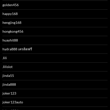
golden456
happy168
hengjing168
hongkong456
huayhit88
hydra888 เครดิตฟรี
Jili
Jilislot
jinda55
jinda888
joker123
joker123auto