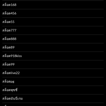
สล็อต168
สล็อต456
สล็อต55
สล็อต777
สล็อต888
สล็อต89
สล็อต918kiss
สล็อต99
สล็อตlive22
สล็อตpg
สล็อตพุซซี่
สล็อตมันนี่เกม