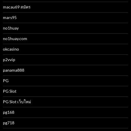
macau69 สมัคร
mars95
no1huay
no1huay.com
okcasino
p2vvip
panama888
PG
PG Slot
PG Slot เว็บใหม่
pg168
pg718