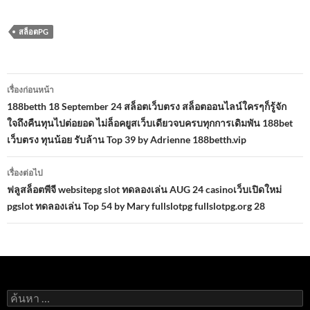
สล็อตPG
เมนู
เรื่องก่อนหน้า
นำทาง
188betth 18 September 24 สล็อตเว็บตรง สล็อตออนไลน์ใครๆก็รู้จัก
ใจถึงคืนทุนไปต่อยอด ไม่ล็อคยูสเว็บเดียวจบครบทุกการเดิมพัน 188bet
เรื่อง
เว็บตรง ทุนน้อย รับล้าน Top 39 by Adrienne 188betth.vip
เรื่องต่อไป
ฟลูสล็อตพีจี websitepg slot ทดลองเล่น AUG 24 casinoเว็บเปิดใหม่
pgslot ทดลองเล่น Top 54 by Mary fullslotpg fullslotpg.org 28
ค้นหา
สำหรับ: