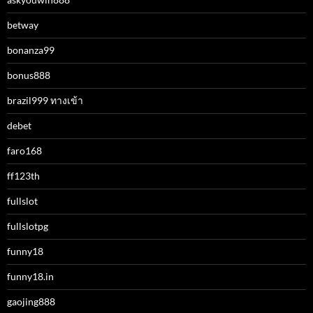
betway
bonanza99
bonus888
brazil999 ทางเข้า
debet
faro168
ff123th
fullslot
fullslotpg
funny18
funny18.in
gaojing888