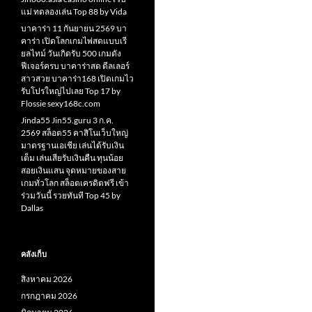
แม่ ทดลองเล่น Top 88 by Vida
บาคาร่า 11 กันยายน 2569 บา
คาร่า เปิดโลกเกมไพ่สดแบบเรี
ยลไทม์ วันเกิดรับ 500 เกมดัง
ฟีเจอร์ครบ บาคาร่าสด ดีลเลอร์
สาวสวย บาคาร่า168 เปิดเกมไว
รับโปรใหญ่ไปเลย Top 17 by
Flossie sexy168c.com
Jinda55 Jin55.guru 3 ก.ค.
2569 สล็อต55 คาสิโนเว็บใหญ่
มาตรฐานเอเชีย เล่นได้รับเงิน
เต็ม เล่นเสียรับเงินคืน ทุนน้อย
สอยเงินแสน จุดหมายของสาย
เกมทั่วโลก สล็อตเครดิตฟรี เข้า
ร่วมวันนี้ รวยทันที Top 45 by
Dallas
คลังเก็บ
สิงหาคม 2026
กรกฎาคม 2026