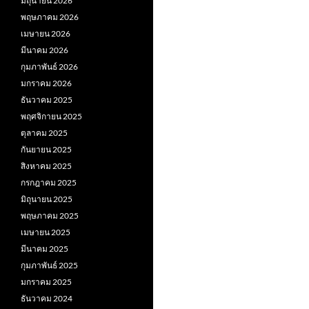
มิถุนายน 2026
พฤษภาคม 2026
เมษายน 2026
มีนาคม 2026
กุมภาพันธ์ 2026
มกราคม 2026
ธันวาคม 2025
พฤศจิกายน 2025
ตุลาคม 2025
กันยายน 2025
สิงหาคม 2025
กรกฎาคม 2025
มิถุนายน 2025
พฤษภาคม 2025
เมษายน 2025
มีนาคม 2025
กุมภาพันธ์ 2025
มกราคม 2025
ธันวาคม 2024