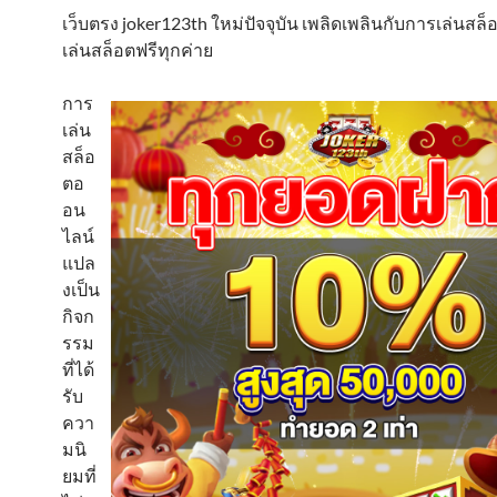
เว็บตรง joker123th ใหม่ปัจจุบัน เพลิดเพลินกับการเล่นสล
เล่นสล็อตฟรีทุกค่าย
การ
เล่น
สล็อ
ตอ
อน
ไลน์
แปล
งเป็น
กิจก
รรม
ที่ได้
รับ
ควา
มนิ
ยมที่