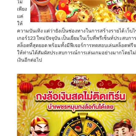
ไม่
เพียง
แค่
ให้
ความบันเทิง แต่ว่ายังเป็นช่องทางในการสร้างรายได้ เว็บไ
เกอร์123 ใหม่ปัจจุบัน เป็นเยี่ยมในเว็บที่พรีเซ็นท์ประสบก
สล็อตที่สุดยอด พร้อมทั้งมีฟีเจอร์การทดสอบเล่นสล็อตฟรี
ให้ท่านได้สัมผัสประสบการณ์การเล่นเกมอย่างมากโดยไม่ต้
เงินอีกต่อไป