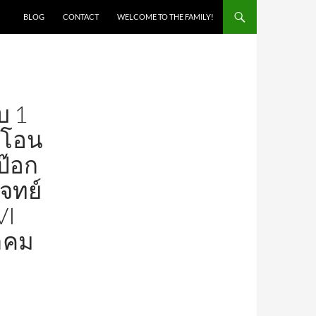
ข้ามไปยังเนื้อหา
BLOG
CONTACT
WELCOME TO THE FAMILY!
บ 1
 โอน
ป๊อก
โจทย์
VI
าคม