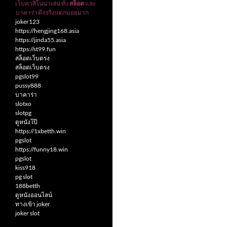
เว็บคาสิโนน่าเล่น ทั้ง
สล็อต
และ
บาคาร่า
ตึงจริงแตกบ่อยมาก
joker123
https://hengjing168.asia
https://jinda55.asia
https://st99.fun
สล็อตเว็บตรง
สล็อตเว็บตรง
pgslot99
pussy888
บาคาร่า
slotxo
slotpg
ดูหนังโป๊
https://1xbetth.win
pgslot
https://funny18.win
pgslot
kiss918
pg slot
188betth
ดูหนังออนไลน์
ทางเข้า joker
joker slot