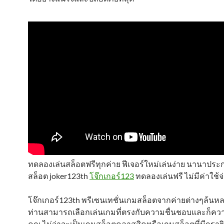
ทดลองเล่นสล็อตฟรีทุกค่าย ฟีเจอร์ใหม่เล่นง่าย นานาปร
สล็อต joker123th
โจ๊กเกอร์123
ทดลองเล่นฟรี ไม่มีค่าใช้จ
โจ๊กเกอร์123th พรีเซนเทชั่นเกมสล็อตจากค่ายต่างๆล้นห
ท่านสามารถเลือกเล่นเกมที่ตรงกับความชื่นชอบและก็ค
คุณ ไม่ว่าจะเป็นเกมสล็อตคลาสสิคหรือเกมสล็อตที่มีกราฟิ