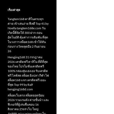
เรื่องล่าสุด
Tangtem168 คาสิโนครบทุก
ค่าย เข้าเล่นง่าย ฟีลดี Top 41 by
Noella tangtem168e.com วัน
เกิดนี้พี่จัดให้ 300 ฝาก-ถอน
อัตโนมัติ คุ้มค่าการเดิมพัน ที่สุด
ในวงการ สล็อต168 เข้าให้ทัน
ก่อนรางวัลหลุดมือ 2 กันยายน
26
Hengjing168 31 กรกฎาคม
2026 เครดิตฟรี คาสิโน ที่ดีที่สุด
ของไทย โปรโมชั่นเครดิตฟรี
100% กล่องสุ่มเฮงเฮง รับเครดิต
ฟรี ไลฟ์สด สล็อต ยิงปลา กีฬา ไพ่
สล็อต168 แจก เครดิตฟรี เยอะ
ที่สุด Top 99 by Ralf
hengjing168d.com
สล็อตเว็บตรง สล็อตยอดนิยม
2026 รวมเกมดัง ค่ายชั้นนำ และ
ฟีเจอร์ที่ผู้เล่นชื่นชอบ 16
สิงหาคม 2569 เว็บ ใหญ่
Jin888.asia casino online เว็บ