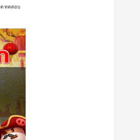
็อต ทดสอบ