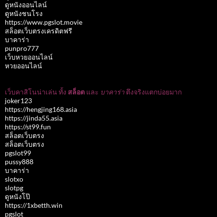
ดูหนังออนไลน์
ดูหนังชนโรง
https://www.pgslot.movie
สล็อตเว็บตรงเครดิตฟรี
บาคาร่า
punpro777
เว็บหวยออนไลน์
หวยออนไลน์
เว็บคาสิโนน่าเล่น ทั้ง
สล็อต
และ
บาคาร่า
ตึงจริงแตกบ่อยมาก
joker123
https://hengjing168.asia
https://jinda55.asia
https://st99.fun
สล็อตเว็บตรง
สล็อตเว็บตรง
pgslot99
pussy888
บาคาร่า
slotxo
slotpg
ดูหนังโป๊
https://1xbetth.win
pgslot