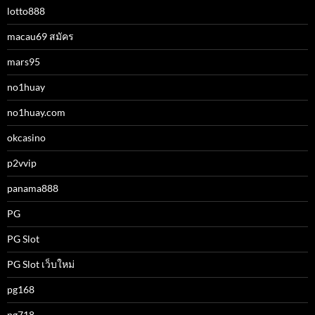
lotto888
macau69 สมัคร
mars95
no1huay
no1huay.com
okcasino
p2vvip
panama888
PG
PG Slot
PG Slot เว็บใหม่
pg168
pg718