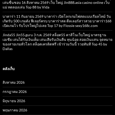
เล่นชื่นชอบ 16 สิงหาคม 2569 เว็บ ใหญ่ Jin888.asia casino online เว็บ
แม่ ทดลองเล่น Top 88 by Vida
บาคาร่า 11 กันยายน 2569 บาคาร่า เปิดโลกเกมไพ่สดแบบเรียลไทม์ วัน
เกิดรับ 500 เกมดัง ฟีเจอร์ครบ บาคาร่าสด ดีลเลอร์สาวสวย บาคาร่า168
เปิดเกมไว รับโปรใหญ่ไปเลย Top 17 by Flossie sexy168c.com
Jinda55 Jin55.guru 3 ก.ค. 2569 สล็อต55 คาสิโนเว็บใหญ่ มาตรฐาน
เอเชีย เล่นได้รับเงินเต็ม เล่นเสียรับเงินคืน ทุนน้อย สอยเงินแสน จุดหมาย
ของสายเกมทั่วโลก สล็อตเครดิตฟรี เข้าร่วมวันนี้ รวยทันที Top 45 by
Dallas
คลังเก็บ
สิงหาคม 2026
กรกฎาคม 2026
มิถุนายน 2026
พฤษภาคม 2026