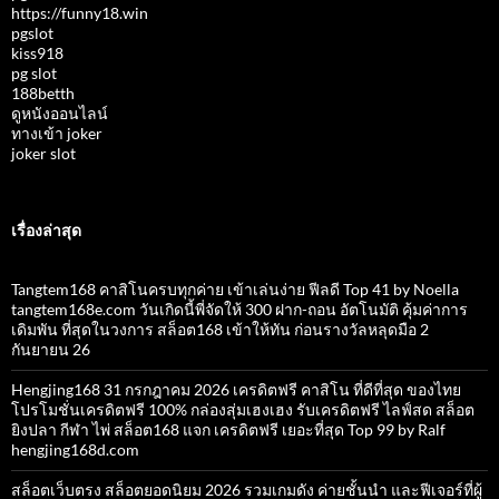
https://funny18.win
pgslot
kiss918
pg slot
188betth
ดูหนังออนไลน์
ทางเข้า joker
joker slot
เรื่องล่าสุด
Tangtem168 คาสิโนครบทุกค่าย เข้าเล่นง่าย ฟีลดี Top 41 by Noella
tangtem168e.com วันเกิดนี้พี่จัดให้ 300 ฝาก-ถอน อัตโนมัติ คุ้มค่าการ
เดิมพัน ที่สุดในวงการ สล็อต168 เข้าให้ทัน ก่อนรางวัลหลุดมือ 2
กันยายน 26
Hengjing168 31 กรกฎาคม 2026 เครดิตฟรี คาสิโน ที่ดีที่สุด ของไทย
โปรโมชั่นเครดิตฟรี 100% กล่องสุ่มเฮงเฮง รับเครดิตฟรี ไลฟ์สด สล็อต
ยิงปลา กีฬา ไพ่ สล็อต168 แจก เครดิตฟรี เยอะที่สุด Top 99 by Ralf
hengjing168d.com
สล็อตเว็บตรง สล็อตยอดนิยม 2026 รวมเกมดัง ค่ายชั้นนำ และฟีเจอร์ที่ผู้