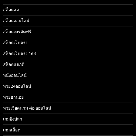
สล็อตสด
สล็อตออนไลน์
สล็อตเครดิตฟรี
สล็อตเว็บตรง
สล็อตเว็บตรง 168
สล็อตแตกดี
หนังออนไลน์
หวย24ออนไลน์
หวยฮานอย
หวยเวียดนาม vip ออนไลน์
เกมยิงปลา
เกมสล็อต