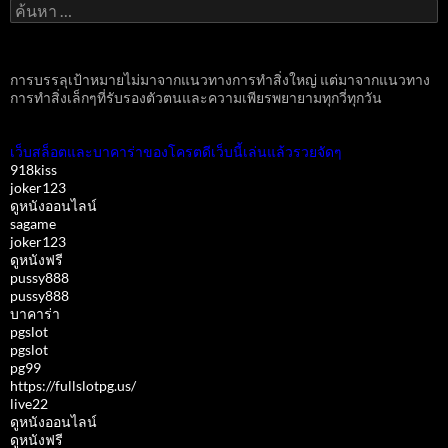
ค้นหา
สำหรับ:
การบรรลุเป้าหมายไม่มาจากแนวทางการทำสิ่งใหญ่ แต่มาจากแนวทาง
การทำสิ่งเล็กๆที่รับรองตัวตนและความเพียรพยายามทุกวี่ทุกวัน
เว็บสล็อตและบาคาร่าของโครตดีเว็บนี้เล่นแล้วรวยจัดๆ
918kiss
joker123
ดูหนังออนไลน์
sagame
joker123
ดูหนังฟรี
pussy888
pussy888
บาคาร่า
pgslot
pgslot
pg99
https://fullslotpg.us/
live22
ดูหนังออนไลน์
ดูหนังฟรี