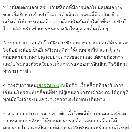
2. โบนัสแตกหลายครั้ง: เว็บสล็อตที่มีการแจกโบนัสเสมอๆจะ
ช่วยเพิ่มจังหวะสำหรับในการทำเงิน การเล่นที่มีโบนัสเข้ามา
เสริมทำให้การหมุนสล็อตออนไลน์นั้นบันเทิงใจยิ่งขึ้นรวมทั้งมี
โอกาสสำหรับเพื่อการชนะรางวัลใหญ่เยอะขึ้นเรื่อยๆ
3. ระบบฝาก-ถอนอัตโนมัติ: การซึ่งสามารถฝาก-ถอนได้เร็วและ
ไม่มีอย่างน้อยเป็นอีกหนึ่งเหตุที่ทำให้เว็บพวกนี้น่าเล่น ผู้เล่น
สล็อตสามารถควบคุมงบประมาณของตนเองได้ตามต้องการ
และไม่จะต้องกังวลใจประเด็นการรอคอยการยืนยันหรือวิธีการ
ทำรายการช้า
4. รองรับการเล่น
เฮงจริง168
บนมือถือ: เว็บสล็อตที่รองรับการ
เล่นบนโทรศัพท์เคลื่อนที่ทำให้ผู้เล่นสามารถเข้าถึงเกมได้ทุกๆที่
ทุกเมื่อ ไม่ว่าจะเป็นช่วงๆเวลาว่างหรือขณะเดินทาง
5. เกมนานาประการจากค่ายดัง: เว็บไซต์ที่มีการรวมเกมสล็อต
จากหลายค่ายดังทำให้ท่านสามารถเลือกเล่นเกมสล็อตได้
มากมาย ไม่ว่าจะเป็นเกมที่มีความสลับซับซ้อนหรือเกมกล้วยๆที่