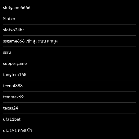
slotgame6666
Slotxo
slotxo24hr
ssgame666 เข้าสู่ระบบ ล่าสุด
ssru
suppergame
tangtem168
teenoi888
temmax69
texas24
ufa11bet
ufa191 ทางเข้า