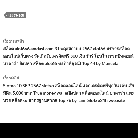
เฮงจริง168
เมนู
เรื่องก่อนหน้า
นำทาง
สล็อต alot666.amdast.com 31 พฤศจิกายน 2567 alot66 บริการสล็อต
ออนไลน์เว็บตรง วัดเกิดรับเครดิตฟรี 300 เงินชัวร์ โอนไว เทรดบิทคอยน์
เรื่อง
บาคาร่า ยิงปลา สล็อต alot66 ขอท้าพิสูจน์! Top 44 by Manuela
เรื่องต่อไป
Slotxo 10 SEP 2567 slotxo สล็อตออนไลน์ แจกเครดิตฟรีทุกวัน เล่นเสีย
มีคืน 5,000 บาท True money walletยิงปลา สล็อตออนไลน์ บาคาร่า แทง
หวย สล็อตxo มาตรฐานสากล Top 76 by Tami Slotxo24hr.website