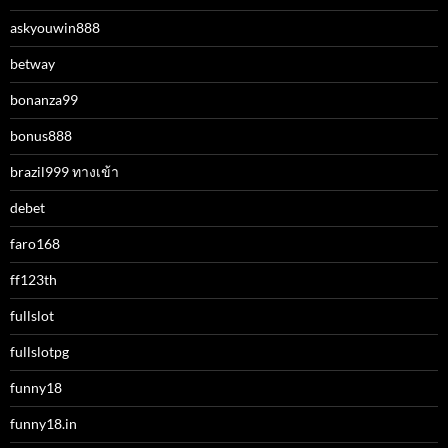
askyouwin888
betway
bonanza99
bonus888
brazil999 ทางเข้า
debet
faro168
ff123th
fullslot
fullslotpg
funny18
funny18.in