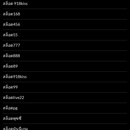
สล็อต 918kiss
สล็อต168
สล็อต456
สล็อต55
สล็อต777
สล็อต888
สล็อต89
สล็อต918kiss
สล็อต99
สล็อตlive22
สล็อตpg
สล็อตพุซซี่
สล็อตมันนี่เกม