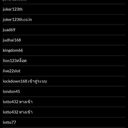
joker123th
joker123th.co.in
juad69
judhai168
kingdom66
lion123สล็อต
live22slot
lockdown168 เข้าสู่ระบบ
london45
lotto432 ทางเข้า
lotto432 ทางเข้า
lotto77