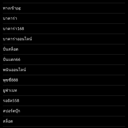
ทางเข้าpg
บาคาร่า
บาคาร่า168
บาคาร่าออนไลน์
ปั่นสล็อต
ปั่นแตก66
พนันออนไลน์
พุซซี่888
ยูฟ่าเบท
รอยัล558
สปอร์ตบุ๊ก
สล็อต