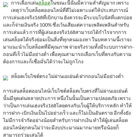
การเลือกเล่น
สล็อต
ในขณะนี้นั้นมีความสำคัญมาก เพราะ
เหตุว่าเว็บสล็อตออนไลน์ที่ดีไม่เฉพาะแต่ให้ประสบการณ์
การเล่นเฮงจริง168ที่เบิกบาน ยังควรจะมีระบบโบนัสที่แตกบ่อย
และก็จ่ายเงินจริง 100% ซึ่งเว้นเสียแต่ความเพลิดเพลินสำหรับ
การเล่นแล้ว การที่ผู้เล่นเฮงจริง168สามารถได้กำไรจากการ
เล่นสล็อตได้จริงย่อมเป็นสิ่งที่ทุกคนมองหา ในบทความนี้เราจะ
มาแนะนำเว็บสล็อตที่มีคุณภาพ จ่ายจริงรวมทั้งมีระบบการฝาก-
ถอนที่เร็วไม่มีอย่างต่ำ เพื่อคุณสามารถเลือกเว็บที่ตรงกับความ
ต้องการและก็เชื่อมั่นได้ว่าจะไม่ถูกโกง
สล็อตเว็บไซต์ตรง ไม่ผ่านเอเย่นต์ ฝากถอนไม่มีอย่างต่ำ
การเล่นสล็อตออนไลน์เว็บไซต์สล็อตเว็บตรงที่ไม่ผ่านเอเย่นต์
นั้นมีจุดเด่นหลายประการ หนึ่งในนั้นเป็นความปลอดภัย เพราะ
ว่าเป็นการเล่นเฮงจริง168โดยตรงกับเว็บผู้ให้บริการหลัก ทำให้
การฝาก-เบิกเงินเป็นไปอย่างเร็ว และก็ไม่เป็นอันตราย อีกทั้งยัง
ไม่มีการจำกัดอย่างน้อยสำหรับการฝากเงิน ทำให้ผู้เล่นสล็อต
ออนไลน์ทุกคนไม่ว่าจะมีงบประมาณมากมายหรือน้อยก็
สามารถร่วมเล่นได้