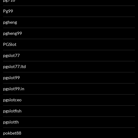
Pg99
pgheng
pgheng99
PGSlot
pgslot77
pgslot77.ltd
pgslot99
pgslot99.in
pgslotceo
pgslotfish
pgslotth
pokbet88