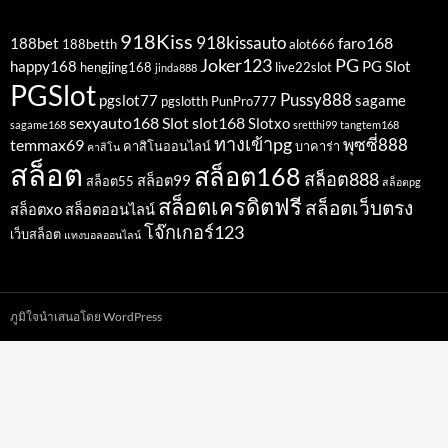
918Kiss
918kissauto
faro168
188bet
188betth
alot666
Joker123
PG
happy168
PG Slot
hengjing168
live22slot
jinda888
PGSlot
Pussy888
pgslot77
sagame
pgslotth
PunPro777
sexyauto168
Slot
slot168
Slotxo
sagame168
sretthi99
tangtem168
ทางเข้าpg
พุซซี่888
temmax69
คาสิโนออนไลน์
บาคาร่า
คาสิโน
สล็อต
สล็อต168
สล็อต888
สล็อต99
สล็อต55
สล็อตpg
สล็อตเครดิตฟรี
สล็อตเว็บตรง
สล็อตxo
สล็อตออนไลน์
โจ๊กเกอร์123
เว็บสล็อต
แทงบอลออนไลน์
ภูมิใจนำเสนอโดย WordPress