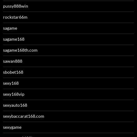
pussy888win
rockstar66m
sagame
sagame168
sagame168th.com
sawan888
sbobet168
sexy168
sexy168vip
sexyauto168
sexybaccarat168.com
sexygame