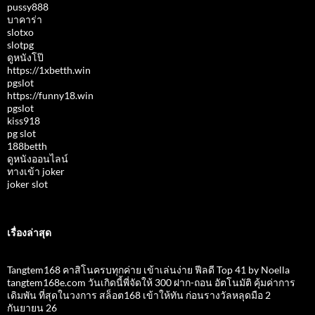
pussy888
บาคาร่า
slotxo
slotpg
ดูหนังโป๊
https://1xbetth.win
pgslot
https://funny18.win
pgslot
kiss918
pg slot
188betth
ดูหนังออนไลน์
ทางเข้า joker
joker slot
เรื่องล่าสุด
Tangtem168 คาสิโนครบทุกค่าย เข้าเล่นง่าย ฟีลดี Top 41 by Noella
tangtem168e.com วันเกิดนี้พี่จัดให้ 300 ฝาก-ถอน อัตโนมัติ คุ้มค่าการ
เดิมพัน ที่สุดในวงการ สล็อต168 เข้าให้ทัน ก่อนรางวัลหลุดมือ 2
กันยายน 26