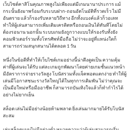
เว็บไซต์คาสิโนคุณภาพสูงไม่เพียงแต่มีเกมนานาประการ แม้
กระนั้นยังมาพร้อมกับระบบฝาก-ถอนอัตโนมัติที่รวดเร็ว ไม่มี
อันตราย แล้วก็รองรับหลายวิถีทาง อีกทั้งแบงค์แล้วก็วอเลท
ทำให้ผู้เล่นสามารถเพิ่มเติมเครดิตหรือถอนเงินได้ทันทีโดยไม่
ต้องรอนาน นอกนั้น ระบบเกมยังถูกวางแบบให้รองรับทั้งยัง
คอมพิวเตอร์รวมทั้งโทรศัพท์มือถือ ไม่ว่าจะอยู่ที่แหน่งใดก็
สามารถร่วมสนุกสนานได้ตลอด 1 วัน
หนึ่งในข้อดีที่ทำให้เว็บไซต์เกมอย่างนี้น่าดึงดูดเป็น ความคุ้ม
ค่าที่ผู้เล่นจะได้รับ แต่ละเกมถูกพัฒนาโดยค่ายเกมชั้นแนวหน้า
มีอัตราการจ่ายรางวัลสูง โบนัสรวมทั้งแจ็คพอตแตกง่าย ทำให้ผู้
เล่นมีโอกาสชนะรางวัลใหญ่ได้ในทุกการเดิมพัน ไม่ว่าคุณจะ
เป็นมือใหม่หรือมืออาชีพ ก็สามารถบันเทิงใจแล้วก็ทำกำไรได้
อย่างไม่ยากเย็น
สล็อต เล่นไม่มีอย่างน้อยห้ามพลาด ยิ่งเล่นมากมายได้รับโบนัส
สะสม
เล่นสล็อตแบบไม่มีอย่างต่ำ หมายความว่าผู้เล่นสามารถเริ่ม