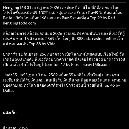
Hengjing168 31 กรกฎาคม 2026 เครดิตฟรี คาสิโน ที่ดีที่สุด ของไทย
โปรโมชั่นเครดิตฟรี 100% กล่องสุ่มเฮงเฮง รับเครดิตฟรี ไลฟ์สด สล็อต
ยิงปลา กีฬา ไพ่ สล็อต168 แจก เครดิตฟรี เยอะที่สุด Top 99 by Ralf
hengjing168d.com
สล็อตเว็บตรง สล็อตยอดนิยม 2026 รวมเกมดัง ค่ายชั้นนำ และฟีเจอร์ที่ผู้
เล่นชื่นชอบ 16 สิงหาคม 2569 เว็บ ใหญ่ Jin888.asia casino online เว็บ
แม่ ทดลองเล่น Top 88 by Vida
บาคาร่า 11 กันยายน 2569 บาคาร่า เปิดโลกเกมไพ่สดแบบเรียลไทม์ วัน
เกิดรับ 500 เกมดัง ฟีเจอร์ครบ บาคาร่าสด ดีลเลอร์สาวสวย บาคาร่า168
เปิดเกมไว รับโปรใหญ่ไปเลย Top 17 by Flossie sexy168c.com
Jinda55 Jin55.guru 3 ก.ค. 2569 สล็อต55 คาสิโนเว็บใหญ่ มาตรฐาน
เอเชีย เล่นได้รับเงินเต็ม เล่นเสียรับเงินคืน ทุนน้อย สอยเงินแสน จุดหมาย
ของสายเกมทั่วโลก สล็อตเครดิตฟรี เข้าร่วมวันนี้ รวยทันที Top 45 by
Dallas
คลังเก็บ
สิงหาคม 2026