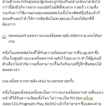
ส่วนตัวและก็เงินทุนของผู้เล่นจะถูกป้องกันอย่างเข้มงวด ยิ่งไป
กว่านี้ยังมีบริการฝาก-ถอนอัตโนมัติที่สะดวก รวดเร็ว รวมทั้ง
รองรับการใช้งานผ่านทุกแพลตฟอร์มทั้งโทรศัพท์มือถือแล้วก็
คอมพิวเตอร์ ทำให้การเดิมพันไม่สะดุดและก็เล่นได้ทุกที่ที่
ต้องการ
temmax69 แหล่งรวมเกมสล็อตค่ายดัง สมัครง่าย เล่นได้ทุก
เกม
หนึ่งในแพลตฟอร์มที่ได้รับความนิยมอย่างมากคือ pg slot ซึ่ง
เป็นเว็บศูนย์รวมเกมสล็อตจากค่ายดังไว้เยอะมาก ทำให้ผู้เล่นมี
ตัวเลือกไม่จำกัด รวมทั้งสามารถรื้นเริงกับเกมที่รู้สึกชื่นชอบได้
ตลอดเวลา
เกม สล็อต จากค่ายดัง เล่นง่าย แตกหลายครั้ง
หนึ่งในจุดแข็งของสล็อต เป็นการรวมเกมสล็อตจากค่ายชั้นแนว
หน้าที่ได้รับความนิยมทั้งโลก ไม่ว่าจะเป็น PG Slot,
สล็อต
Joker123, Pragmatic Play, SlotXO แล้วก็ค่ายฯลฯ ซึ่งแต่ละค่าย