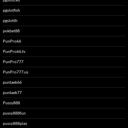
pgslotfish
pgslotth
pokbet88
PunPro66
PunPro66.tv
PunPro777
PunPro777.us
puntaek66
puntaek77
Pussy888
pussy888fun
pussy888play