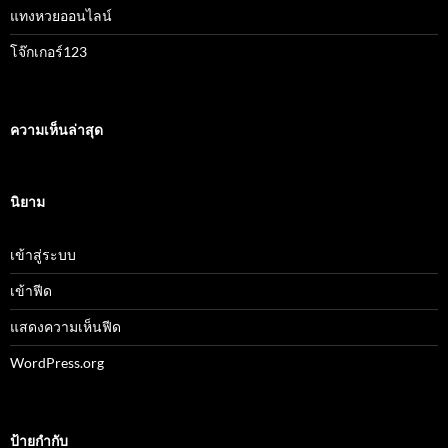
แทงหวยออนไลน์
โจ๊กเกอร์123
ความเห็นล่าสุด
นิยาม
เข้าสู่ระบบ
เข้าฟีด
แสดงความเห็นฟีด
WordPress.org
ป้ายกำกับ