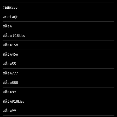
รอยัล558
สปอร์ตบุ๊ก
สล็อต
สล็อต 918kiss
สล็อต168
สล็อต456
สล็อต55
สล็อต777
สล็อต888
สล็อต89
สล็อต918kiss
สล็อต99