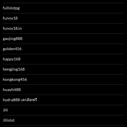
fullslotpg
funny18
funny18.in
gaojing888
golden456
happy168
hengjing168
hongkong456
huayhit88
hydra888 เครดิตฟรี
Jili
Jilislot