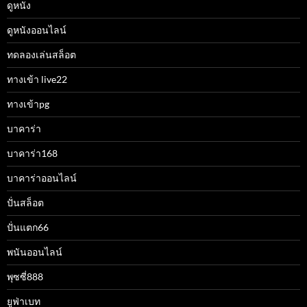
ดูหนัง
ดูหนังออนไลน์
ทดลองเล่นสล็อต
ทางเข้า live22
ทางเข้าpg
บาคาร่า
บาคาร่า168
บาคาร่าออนไลน์
ปั่นสล็อต
ปั่นแตก66
พนันออนไลน์
พุซซี่888
ยูฟ่าเบท