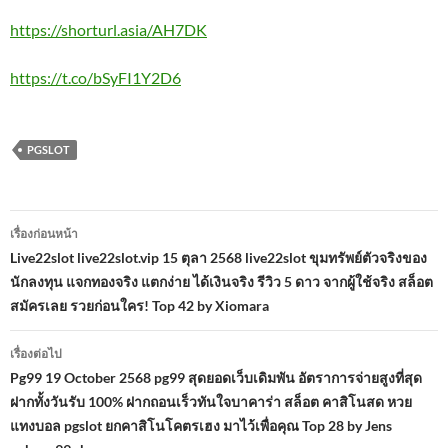
https://shorturl.asia/AH7DK
https://t.co/bSyFI1Y2D6
PGSLOT
เมนู
เรื่องก่อนหน้า
นำทาง
Live22slot live22slot.vip 15 ตุลา 2568 live22slot ขุมทรัพย์ตัวจริงของ
นักลงทุน แจกทองจริง แตกง่าย ได้เงินจริง รีวิว 5 ดาว จากผู้ใช้จริง สล็อต
เรื่อง
สมัครเลย รวยก่อนใคร! Top 42 by Xiomara
เรื่องต่อไป
Pg99 19 October 2568 pg99 สุดยอดเว็บเดิมพัน อัตราการจ่ายสูงที่สุด
ฝากทั้งวันรับ 100% ฝากถอนเร็วทันใจบาคาร่า สล็อต คาสิโนสด หวย
แทงบอล pgslot ยกคาสิโนโคตรเฮง มาไว้เพื่อคุณ Top 28 by Jens