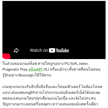
ในส่วนของเกมสล็อต ค่ายใหญ่ๆอย่าง PG Soft, Joker,
Pragmatic Play,
สล็อต89
JILI หรือแม้กระทั้งค่ายที่คนไม่ค่อย
รู้จักอย่าง Booongo ก็มีให้ครบ
เกมทุกเกมรองรับอีกทั้งมือถือและก็คอมพิวเตอร์ ไม่ต้องโหลด
แอป เล่นredkong89 ผ่านโปรแกรมเล่นอินเตอร์เน็ตได้เลย ผม
ทดลองเล่นเกมใหม่ๆทุกเดือนแบบไม่เบื่อ และยังไม่ประสบ
ปัญหาเกมกระดอนหรือหลุดระหว่างเล่นเลยแม้แต่ครั้งเดียว