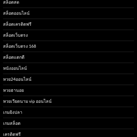
สล็อตสด
สล็อตออนไลน์
สล็อตเครดิตฟรี
สล็อตเว็บตรง
สล็อตเว็บตรง 168
สล็อตแตกดี
หนังออนไลน์
หวย24ออนไลน์
หวยฮานอย
หวยเวียดนาม vip ออนไลน์
เกมยิงปลา
เกมสล็อต
เครดิตฟรี