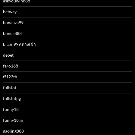
askyouwin888
betway
bonanza99
bonus888
brazil999 ทางเข้า
debet
faro168
ff123th
fullslot
fullslotpg
funny18
funny18.in
gaojing888