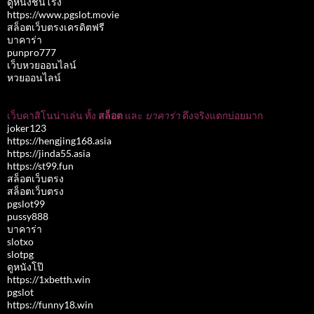
ดูหนังชนโรง
https://www.pgslot.movie
สล็อตเว็บตรงเครดิตฟรี
บาคาร่า
punpro777
เว็บหวยออนไลน์
หวยออนไลน์
เว็บคาสิโนน่าเล่น ทั้ง
สล็อต
และ
บาคาร่า
ตึงจริงแตกบ่อยมาก
joker123
https://hengjing168.asia
https://jinda55.asia
https://st99.fun
สล็อตเว็บตรง
สล็อตเว็บตรง
pgslot99
pussy888
บาคาร่า
slotxo
slotpg
ดูหนังโป๊
https://1xbetth.win
pgslot
https://funny18.win