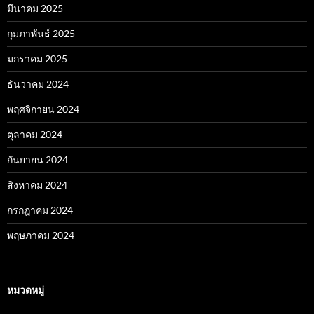
มีนาคม 2025
กุมภาพันธ์ 2025
มกราคม 2025
ธันวาคม 2024
พฤศจิกายน 2024
ตุลาคม 2024
กันยายน 2024
สิงหาคม 2024
กรกฎาคม 2024
พฤษภาคม 2024
หมวดหมู่