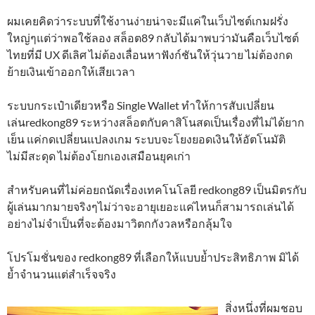
ผมเคยคิดว่าระบบที่ใช้งานง่ายน่าจะมีแค่ในเว็บไซต์เกมฝรั่ง
ใหญ่ๆแต่ว่าพอใช้ลอง สล็อต89 กลับได้มาพบว่ามันคือเว็บไซต์
ไทยที่มี UX ดีเลิศ ไม่ต้องเลื่อนหาฟังก์ชันให้วุ่นวาย ไม่ต้องกด
ย้ายเงินเข้าออกให้เสียเวลา
ระบบกระเป๋าเดียวหรือ Single Wallet ทำให้การสับเปลี่ยน
เล่นredkong89 ระหว่างสล็อตกับคาสิโนสดเป็นเรื่องที่ไม่ได้ยาก
เย็น แค่กดเปลี่ยนแปลงเกม ระบบจะโยงยอดเงินให้อัตโนมัติ
ไม่มีสะดุด ไม่ต้องโยกเองเสมือนยุคเก่า
สำหรับคนที่ไม่ค่อยถนัดเรื่องเทคโนโลยี redkong89 เป็นมิตรกับ
ผู้เล่นมากมายจริงๆไม่ว่าจะอายุเยอะแค่ไหนก็สามารถเล่นได้
อย่างไม่จำเป็นที่จะต้องมาวิตกกังวลหรือกลุ้มใจ
โปรโมชั่นของ redkong89 ที่เลือกให้แบบย้ำประสิทธิภาพ มิได้
ย้ำจำนวนแต่สำเร็จจริง
สิ่งหนึ่งที่ผมชอบ