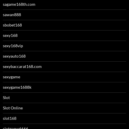
sagame168th.com
sawan888
sbobet168
sexy168
sexy168vip
sexyauto168
sexybaccarat168.com
sexygame
sexygame1688k
Slot
Slot Online
slot168
slotgame6666