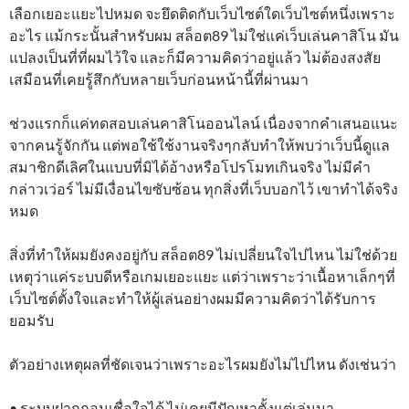
เลือกเยอะแยะไปหมด จะยึดติดกับเว็บไซต์ใดเว็บไซต์หนึ่งเพราะ
อะไร แม้กระนั้นสำหรับผม สล็อต89 ไม่ใช่แค่เว็บเล่นคาสิโน มัน
แปลงเป็นที่ที่ผมไว้ใจ และก็มีความคิดว่าอยู่แล้ว ไม่ต้องสงสัย
เสมือนที่เคยรู้สึกกับหลายเว็บก่อนหน้านี้ที่ผ่านมา
ช่วงแรกก็แค่ทดสอบเล่นคาสิโนออนไลน์ เนื่องจากคำเสนอแนะ
จากคนรู้จักกัน แต่พอใช้ใช้งานจริงๆกลับทำให้พบว่าเว็บนี้ดูแล
สมาชิกดีเลิศในแบบที่มิได้อ้างหรือโปรโมทเกินจริง ไม่มีคำ
กล่าวเว่อร์ ไม่มีเงื่อนไขซับซ้อน ทุกสิ่งที่เว็บบอกไว้ เขาทำได้จริง
หมด
สิ่งที่ทำให้ผมยังคงอยู่กับ สล็อต89 ไม่เปลี่ยนใจไปไหน ไม่ใช่ด้วย
เหตุว่าแค่ระบบดีหรือเกมเยอะแยะ แต่ว่าเพราะว่าเนื้อหาเล็กๆที่
เว็บไซต์ตั้งใจและทำให้ผู้เล่นอย่างผมมีความคิดว่าได้รับการ
ยอมรับ
ตัวอย่างเหตุผลที่ชัดเจนว่าเพราะอะไรผมยังไม่ไปไหน ดังเช่นว่า
• ระบบฝากถอนเชื่อใจได้ ไม่เคยมีปัญหาตั้งแต่เล่นมา