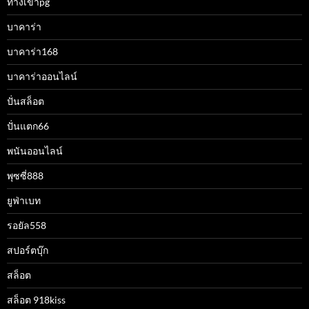
ทางเข้าpg
บาคาร่า
บาคาร่า168
บาคาร่าออนไลน์
ปั่นสล็อต
ปั่นแตก66
พนันออนไลน์
พุซซี่888
ยูฟ่าเบท
รอยัล558
สปอร์ตบุ๊ก
สล็อต
สล็อต 918kiss