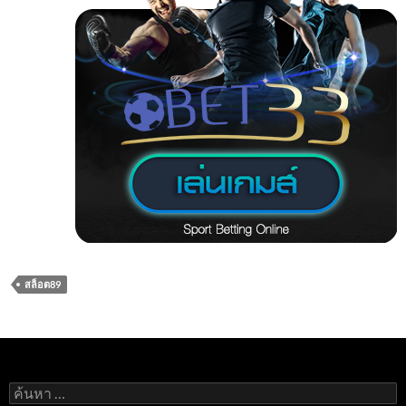
สล็อต89
ค้นหา
สำหรับ: