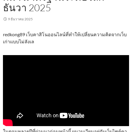
ธันวา 2025
9 ธันวาคม 2025
redkong89 เว็บคาสิโนออนไลน์ที่ทำให้เปลี่ยนความคิดจากเว็บ
เก่าแบบไม่ลังเล
ในตอนหลายปีที่ผ่านมาก่อนหน้านี้ ผมวนเวียนอยู่กับเว็บไซต์คา