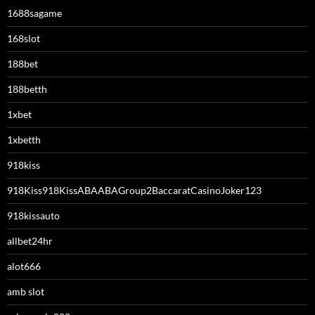
1688sagame
168slot
188bet
188betth
1xbet
1xbetth
918kiss
918Kiss918KissABAABAGroup2BaccaratCasinoJoker123
918kissauto
allbet24hr
alot666
amb slot