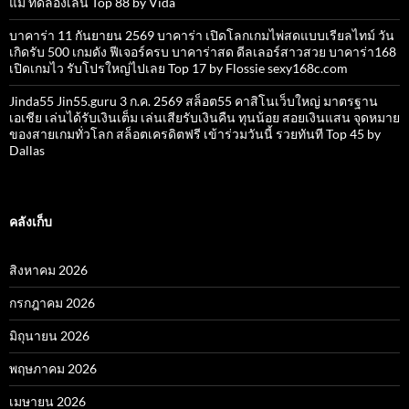
แม่ ทดลองเล่น Top 88 by Vida
บาคาร่า 11 กันยายน 2569 บาคาร่า เปิดโลกเกมไพ่สดแบบเรียลไทม์ วัน
เกิดรับ 500 เกมดัง ฟีเจอร์ครบ บาคาร่าสด ดีลเลอร์สาวสวย บาคาร่า168
เปิดเกมไว รับโปรใหญ่ไปเลย Top 17 by Flossie sexy168c.com
Jinda55 Jin55.guru 3 ก.ค. 2569 สล็อต55 คาสิโนเว็บใหญ่ มาตรฐาน
เอเชีย เล่นได้รับเงินเต็ม เล่นเสียรับเงินคืน ทุนน้อย สอยเงินแสน จุดหมาย
ของสายเกมทั่วโลก สล็อตเครดิตฟรี เข้าร่วมวันนี้ รวยทันที Top 45 by
Dallas
คลังเก็บ
สิงหาคม 2026
กรกฎาคม 2026
มิถุนายน 2026
พฤษภาคม 2026
เมษายน 2026