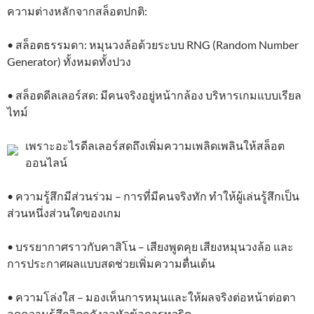
ความต่างหลักจากสล็อตปกติ:
• สล็อตธรรมดา: หมุนวงล้อด้วยระบบ RNG (Random Number
Generator) ทั้งหมดทั้งปวง
• สล็อตดีลเลอร์สด: มีคนจริงอยู่หน้ากล้อง บริหารเกมแบบเรียล
ไทม์
เพราะอะไรดีลเลอร์สดถึงเพิ่มความเพลิดเพลินให้สล็อต
ออนไลน์
• ความรู้สึกมีส่วนร่วม – การที่มีคนจริงทัก ทำให้ผู้เล่นรู้สึกเป็น
ส่วนหนึ่งส่วนใดของเกม
• บรรยากาศราวกับคาสิโน – เสียงพูดคุย เสียงหมุนวงล้อ และ
การประกาศผลแบบสดช่วยเพิ่มความตื่นเต้น
• ความโล่งใส – มองเห็นการหมุนและให้ผลจริงต่อหน้าต่อตา
ลดความรู้สึกวิตกกังวลหัวข้อการทุจริต