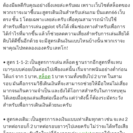
ต้องมีผลดีกับคุณอย่างยิ่งเลยล่ะครับผม เพราะเว็บไซต์สล็อตของ
พวกเราจะมาชี้แนะสูตรเดินเงินสำหรับเล่นเกม ปั่นแตก66 เว็บ
ตรง ชั้น 1 โดยเฉพาะเลยล่ะครับ เพื่อคุณสามารถนำไปใช้
สำหรับเพื่อการเล่น pgslot จริงได้ เพิ่มช่องทางสำหรับเพื่อการ
ได้กำไรที่มากขึ้น แล้วก็ช่วยลดความเสี่ยงสำหรับการเล่นเสียได้
ดิบได้ดีขึ้นอีกด้วย จะมีสูตรเดินเงินแบบไหนบ้างนั้น พวกเราจะ
พาคุณไปทดลองเองครับ เลทโก!
• สูตร 1-1-2: เป็นสูตรการเล่น สล็อต ฐานรากอีกสูตรที่จะทบ
เบาๆแบบค่อยเป็นค่อยไปเพียงแค่นั้น เริ่มจากพนันอย่างต่ำก่อน
ได้แก่ จาก 1 บาท,
สล็อต
1 บาท รวมทั้งขยับไป 2 บาท ในสาม
รอบ มันคือกรรมวิธีเดินเงินที่จะสามารถช่วยให้มือใหม่ไม่เสี่ยง
มากจนเกินความจำเป็น และยังได้โอกาสสำหรับในการทบทุน
ได้เลยเมื่อคุณเล่นเสียต่อเนื่องกัน แต่ว่าดังนี้ ก็ต้องระมัดระวัง
สำหรับเพื่อการเดินเงินด้วยนะครับ
• สูตรคงเดิม: เป็นสูตรการลงเงินแบบเท่าเดิมทุกตา เช่น จะลง 2
บาทต่อรอบก็ 2 บาทต่อรอบยาวๆไปเลยครับ ไม่ว่าจะได้หรือเสีย