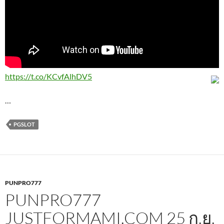
https://t.co/KCvfAlhDV5
…
PGSLOT
PUNPRO777
PUNPRO777
JUSTFORMAMI.COM 25 ก.ย.