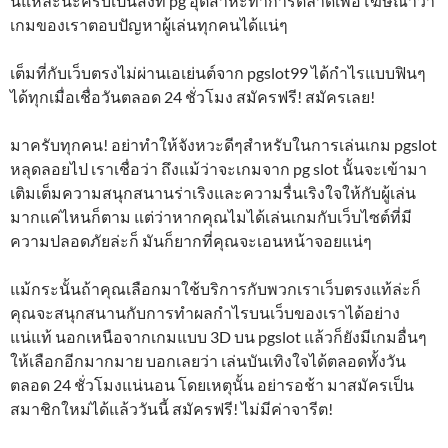
นี่แหละนะครับเป็นสิ่งที่ pg อุตสาหะทำการตลาดเพื่อโฆษณาว่า
เกมของเราตอบปัญหาผู้เล่นทุกคนได้แน่ๆ
เต็มที่กับเว็บตรงไม่ผ่านเอเย่นต์จาก pgslot99 ได้กำไรแบบฟินๆ
ได้ทุกเมื่อเชื่อวันตลอด 24 ชั่วโมง สมัครฟรี! สมัครเลย!
มาครับทุกคน! อย่าทำให้จังหวะดีๆสำหรับในการเล่นเกม pgslot
หลุดลอยไป เราเชื่อว่า ถึงแม้ว่าจะเกมจาก pg slot นั้นจะเข้ามา
เติมเต็มความสนุกสนานร่าเริงและความรื่นเริงใจให้กับผู้เล่น
มากแค่ไหนก็ตาม แต่ว่าหากคุณไมได้เล่นเกมกับเว็บไซต์ที่มี
ความปลอดภัยล่ะก็ มันก็ยากที่คุณจะเอนหน้าจอยแน่ๆ
แม้กระนั้นถ้าคุณเลือกมาใช้บริการกับพวกเราเว็บตรงแท้ล่ะก็
คุณจะสนุกสนานกับการทำผลกำไรบนเว็บของเราได้อย่าง
แน่แท้ นอกเหนือจากเกมแบบ 3D บน pgslot แล้วก็ยังมีเกมอื่นๆ
ให้เลือกอีกมากมาย บอกเลยว่า เล่นบันเทิงใจได้ตลอดทั้งวัน
ตลอด 24 ชั่วโมงแน่นอน โดยเหตุนั้น อย่ารอช้า มาสมัครเป็น
สมาชิกใหม่ได้แล้ววันนี้ สมัครฟรี! ไม่มีค่าจารีต!