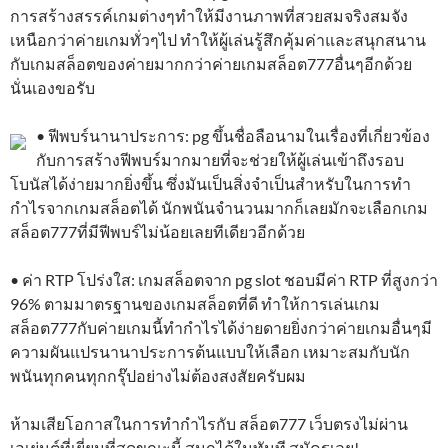
การสร้างสรรค์เกมต่างๆทำให้มีงานภาพที่สวยสมจริงสมจัง
เหนือกว่าค่ายเกมทั่วๆไป ทำให้ผู้เล่นรู้สึกคุ้มค่าและสนุกสนาน
กับเกมสล็อตของค่ายมากกว่าค่ายเกมสล็อต777อื่นๆอีกด้วย
นั่นเองขอรับ
• ฟีพบร์นานาประการ: pg ขึ้นชื่อลือนามในเรื่องที่เกี่ยวข้อง
กับการสร้างฟีพบร์มากมายที่จะช่วยให้ผู้เล่นเข้าถึงรอบ
โบนัสได้ง่ายมากยิ่งขึ้น ซึ่งมันเป็นสิ่งจำเป็นสำหรับในการทำ
กำไรจากเกมสล็อตได้ นักพนันจำนวนมากก็เลยมักจะเลือกเกม
สล็อต777ที่มีฟีพบร์ไม่น้อยเลยทีเดียวอีกด้วย
• ค่า RTP โปร่งใส: เกมสล็อตจาก pg slot ชอบมีค่า RTP ที่สูงกว่า
96% ตามมาตรฐานของเกมสล็อตที่ดี ทำให้การเล่นเกม
สล็อต777กับค่ายเกมนี้ทำกำไรได้ง่ายดายยิ่งกว่าค่ายเกมอื่นๆมี
ความผันแปรนานาประการต้นแบบให้เลือก เหมาะสมกับนัก
พนันทุกคนทุกกรุ๊ปอย่างไม่ต้องสงสัยครับผม
ห้ามเสียโอกาสในการทำกำไรกับ สล็อต777 เว็บตรงไม่ผ่าน
เอเย่นต์ที่เยี่ยมที่สุดขณะนี้ สนุกได้ในทันที สมัครเลย!