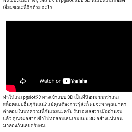
เยี่ยมขณะนี้อีกด้วย อะไร
ทำให้เกม pgslot99 ทางเข้าแบบ 3D เป็นที่นิยมมากกว่าเกม
สล็อตแบบอื่นๆกันแน่? แม้คุณต้องการรู้ล่ะก็ ผมจะพาคุณมาหา
คำตอบในบทความนี้กันเลยนะครับ รับรองเลยว่า เมื่ออ่านจบ
แล้ว คุณจะอยากเข้าไปทดสอบเล่นเกมแบบ 3D อย่างแน่นอน
มาลองกันเลยครับผม!