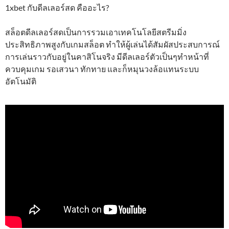
1xbet กับดีลเลอร์สด คืออะไร?
สล็อตดีลเลอร์สดเป็นการรวมเอาเทคโนโลยีสตรีมมิ่ง
ประสิทธิภาพสูงกับเกมสล็อต ทำให้ผู้เล่นได้สัมผัสประสบการณ์
การเล่นราวกับอยู่ในคาสิโนจริง มีดีลเลอร์ตัวเป็นๆทำหน้าที่
ควบคุมเกม รอเสวนา ทักทาย และก็หมุนวงล้อแทนระบบ
อัตโนมัติ