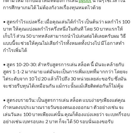
ก็ตาม เหมาะกับมือใหม่ที่ต้องการเล่น
pgslot
นานๆใช้เวลาใน
การศึกษาเกมได้ ไม่ต้องกังวลเรื่องทุนหมดไวด้วย
• สูตรกำไรแบ่งครึ่ง: เมื่อคุณเล่นได้กำไร เป็นต้นว่า ผลกำไร 100
บาท ให้คุณแบ่งผลกำไรครึ่งหนึ่งในทันที โดย 50 บาทแรกให้
เก็บไว้ ส่วน 50 บาทหลังสามารถนำไปเล่นต่อได้เลยครับผม วิธี
แบบนี้จะช่วยให้คุณไม่เสียกำไรทั้งหมดทั้งปวงไป มีโอกาสทำ
กำไรเพิ่มได้
• สูตร 10-20-30: สำหรับสูตรการเล่น สล็อต นี้ มันจะคล้ายกับ
สูตร 1-1-2 มากมาย แต่มันจะเป็นการเพิ่มเบทที่มากกว่า โดยจะ
ไต่ระดับจาก 10 ไป 20 แล้วก็ไปถึง 30 หน่วยเลยล่ะขอรับ ซึ่งมัน
จะช่วยรีบทุนได้เหมือนกัน แม้กระนั้นแม้เสียติดต่อกันก็ไม่คุ้ม
• สูตรงบรายวัน: เป็นสูตรการเล่น สล็อต แบบง่ายๆเพียงแต่คุณ
กำหนดงบประมาณรายวันของตนเองออกมา ตัวอย่างเช่น จะ
เล่นวันละ 100 บาทเพียงแค่นั้น คุณก็ต้องแบ่งเลยว่า จะเบทกี่รอบ
อย่างเช่น เบทรอบละ 2 บาท ก็จะได้ 50 รอบนั่นเองขอรับ