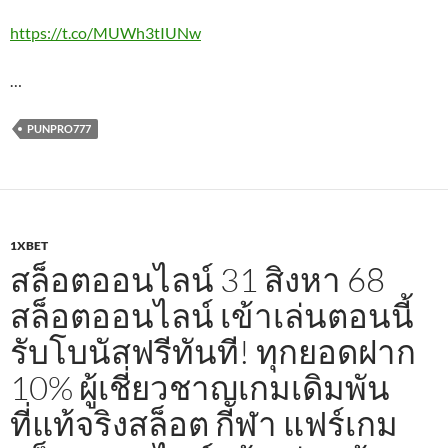
https://t.co/MUWh3tIUNw
…
PUNPRO777
1XBET
สล็อตออนไลน์ 31 สิงหา 68
สล็อตออนไลน์ เข้าเล่นตอนนี้
รับโบนัสฟรีทันที! ทุกยอดฝาก
10% ผู้เชี่ยวชาญเกมเดิมพัน
ที่แท้จริงสล็อต กีฬา แฟร์เกม