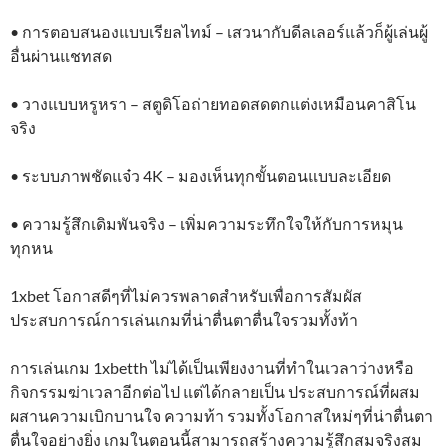
• การตอบสนองแบบเรียลไทม์ – เสวนากับดีลเลอร์แล้วก็ผู้เล่นผู้
อื่นผ่านแชทสด
• วางแบบหรูหรา – สตูดิโอถ่ายทอดสดตกแต่งเหมือนคาสิโน
จริง
• ระบบภาพชัดแจ๋ว 4K – มองเห็นทุกขั้นตอนแบบละเอียด
• ความรู้สึกเดิมพันจริง – เพิ่มความระทึกใจให้กับการหมุน
ทุกหน
1xbet โอกาสดีๆที่ไม่ควรพลาดสำหรับเพื่อการสัมผัส
ประสบการณ์การเล่นเกมที่น่าตื่นตาตื่นใจรวมทั้งท้า
การเล่นเกม 1xbetth ไม่ได้เป็นเพียงงานที่ทำในเวลาว่างหรือ
กิจกรรมฆ่าเวลาอีกต่อไป แต่ได้กลายเป็น ประสบการณ์ที่ผสม
ผสานความเบิกบานใจ ความท้า รวมทั้งโอกาสใหม่ๆที่น่าตื่นตา
ตื่นใจอย่างยิ่ง เกมในตอนนี้สามารถสร้างความรู้สึกสมจริงสม