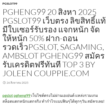
PGSLOT99
PGHENG99 20 สิงหา 2025
PGSLOT99 เว็บตรง ลิขสิทธิ์แท้
มีใบเซอร์รับรอง แจกหนัก จัด
ให้หนัก 50% ฝาก-ถอน
รวดเร็วPGSLOT, SAGAMING,
AMBSLOT PGHENG99 สมัคร
รับเครดิตฟรีทันที TOP 3 BY
JOLEEN COUPPIE.COM
26 สิงหาคม 2025
pgslot
pgheng99
เว็บไซต์ตรงไม่ผ่านเอเย่นต์ แหล่งรวมเกม
สล็อตแตกหนักแตกจริง ทำกำไรแบบฟินๆได้ทุกๆวัน สมัครเลย!