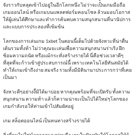
จังราวกับหลุดเข้าไปอยู่ในอีกโลกหนึ่ง ไม่ว่าจะเป็นเกมมือถือ
เกมออนไลน์ หรือเกมบนแพลตฟอร์มคอนโซล ล้วนมอบโอกาส
ให้ผู้เล่นได้ศึกษาและทำการค้นพบความสนุกสนานที่นานัปการ
และแบบการประลองที่เข้มข้น
โลกของการเล่นเกม 1xbet ในตอนนี้เต็มไปด้วยจังหวะที่น่าตื่น
เต้นรวมทั้งท้า ไม่ว่าคุณจะเล่นเพื่อความสนุกสนานร่าเริง ฝึก
ซ้อมความถนัด หรือแม้กระทั่งสร้างรายได้ นี่คือช่วงเวลาดีๆ
ที่สุดที่จะก้าวเข้าสู่ประสบการณ์นี้ เพราะเทคโนโลยีทันสมัยได้
ทำให้เกมเข้าถึงง่าย สมจริง รวมทั้งมีมิตินานาประการกว่าที่เคย
เป็นมา
จังหวะดีๆอย่างงี้มิได้มาบ่อย หากคุณพร้อมที่จะเปิดรับ ทั้งความ
สนุกสนาน ความท้า แล้วก็ความน่าจะเป็นไปได้ใหม่ๆโลกของ
เกมกำลังรอให้ท่านเข้าไปสัมผัสอยู่
เกม สล็อตออนไลน์ เป็นหนทางสร้างรายได้
สิ่งที่คนไม่ใช่น้อยอาจมองผ่านคือ เกมในปัจจุบันให้โอกาสให้ผู้