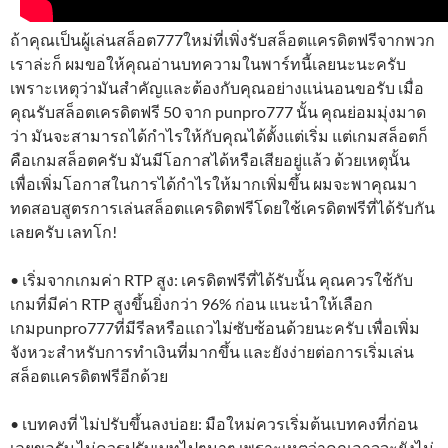
ถ้าคุณเป็นผู้เล่นสล็อต777ใหม่ที่เพิ่งรับสล็อตแครดิตฟรีจากพวก
เราล่ะก็ ผมขอให้คุณอ่านบทความในพาร์ทนี้เลยนะนะครับ
เพราะเหตุว่ามันสำคัญและต้องกับคุณอย่างแน่นอนขอรับ เมื่อ
คุณรับสล็อตเครดิตฟรี 50 จาก punpro777 นั้น คุณย่อมมุ่งมาด
ว่า มันจะสามารถได้กำไรให้กับคุณได้ตั้งแต่เริ่ม แต่เกมสล็อตก็
คือเกมสล็อตครับ มันมีโอกาสได้หรือเสียอยู่แล้ว ด้วยเหตุนั้น
เพื่อเพิ่มโอกาสในการได้กำไรให้มากเพิ่มขึ้น ผมจะพาคุณมา
ทดสอบสูตรการเล่นสล็อตเเครดิตฟรีโดยใช้เครดิตฟรีที่ได้รับกัน
เลยครับ เลทโก!
• เริ่มจากเกมค่า RTP สูง: เครดิตฟรีที่ได้รับนั้น คุณควรใช้กับ
เกมที่มีค่า RTP สูงขึ้นยิ่งกว่า 96% ก่อน แนะนำให้เลือก
เกมpunpro777ที่มีรีลหรือแถวไม่ซับซ้อนด้วยนะครับ เพื่อเพิ่ม
จังหวะสำหรับการทำเงินที่มากขึ้น และยังง่ายต่อการเริ่มเล่น
สล็อตเเครดิตฟรีอีกด้วย
• เบทคงที่ ไม่ปรับขึ้นลงบ่อย: มือใหม่ควรเริ่มต้นเบทคงที่ก่อน
เลยขอรับ ไม่ควรปรับเบทไปๆมาๆ เพราะเหตุว่าคุณอาจจะยังไม่