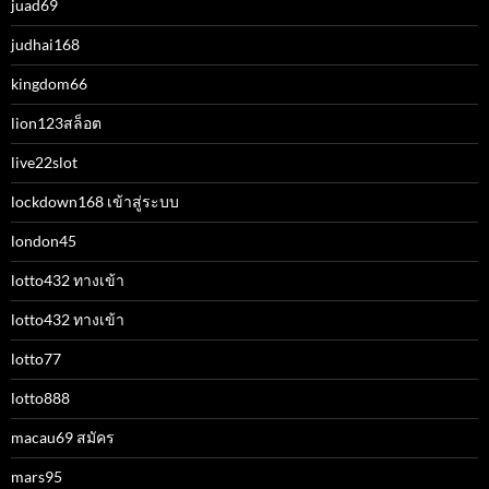
juad69
judhai168
kingdom66
lion123สล็อต
live22slot
lockdown168 เข้าสู่ระบบ
london45
lotto432 ทางเข้า
lotto432 ทางเข้า
lotto77
lotto888
macau69 สมัคร
mars95