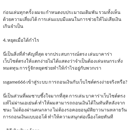
ก่อนเล่นทุกครั้ง ผมจะกำหนดงบประมาณเดิมพัน รวมทั้งเห็น
ด้วยความเสี่ยงได้ การเล่นแบบมีแผนในการช่วยให้ไม่เสียเงิน
เกินจำเป็น
4. หยุดเมื่อได้กำไร
นี่เป็นสิ่งที่สำคัญที่สุด จากประสบการณ์ตรง เล่นบาคาร่า
เว็บไซต์ตรงให้แตกง่ายไม่ได้แสดงว่าจำเป็นต้องเล่นจนกระทั่ง
หมดทุน การรู้จักหยุดช่วยทำให้กำไรอยู่กับพวกเรา
ssgame666 เข้าสู่ระบบ การถอนเงินกับเว็บไซต์ตรงง่ายจริงหรือ?
นี่เป็นส่วนที่ผมซาบซึ้งใจมากที่สุด การเล่น บาคาร่าเว็บไซต์ตรง
แท้ไม่ผ่านเอเย่นต์ ทำให้ผมสามารถถอนเงินได้ในทันทีหลังจาก
ชนะ ไม่ต้องผ่านคนกลาง ไม่ต้องรอคอยอนุมัติยาวนานหลายวัน
การถอนเงินแบบออโต้ ทำให้ความสนุกต่อเนื่องโดยทันที