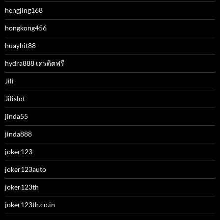
hengjing168
hongkong456
huayhit88
hydra888 เครดิตฟรี
Jili
Jilislot
jinda55
jinda888
joker123
joker123auto
joker123th
joker123th.co.in