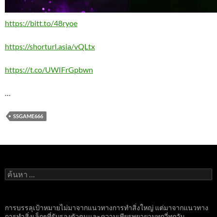
https://bitt.to/48ryoe
https://shorturl.asia/vQLtx
https://t.co/UWIFrGpbwn
…
SSGAME666
ค้นหา
สำหรับ:
การบรรลุเป้าหมายไม่มาจากแนวทางการทำสิ่งใหญ่ แต่มาจากแนวทาง
การทำสิ่งเล็กๆที่รับรองตัวตนและความเพียรพยายามทุกวี่ทุกวัน