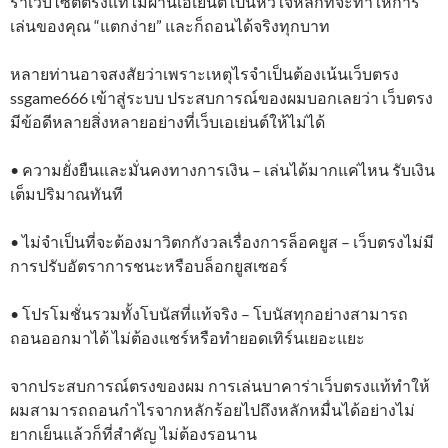
ร่าเว็บไซต์ตรงแท้ไม่ผ่านเอเย่นต์ เป็นหัวใจหลักที่จะทำให้การ
เล่นของคุณ “แตกง่าย” และก็ถอนได้จริงทุกบาท
หลายท่านอาจสงสัยว่าเพราะเหตุไรจำเป็นต้องเน้นเว็บตรง
ssgame666 เข้าสู่ระบบ ประสบการณ์ของผมบอกเลยว่า เว็บตรง
มีข้อดีหลายสิ่งหลายอย่างที่เว็บเอเย่นต์ให้ไม่ได้
• ความยั่งยืนและมั่นคงทางการเงิน – เล่นได้มากแค่ไหน รับเงิน
เต็มปริมาณทันที
• ไม่จำเป็นที่จะต้องมาวิตกกังวลเรื่องการล็อคยูส – เว็บตรงไม่มี
การปรับอัตราการชนะหรือบล็อกยูสเซอร์
• โปรโมชั่นรวมทั้งโบนัสที่แท้จริง – โบนัสทุกอย่างสามารถ
ถอนออกมาได้ ไม่ต้องแชร์หรือทำยอดเทิร์นเยอะแยะ
จากประสบการณ์ตรงของผม การเล่นบาคาร่าเว็บตรงแท้ทำให้
ผมสามารถถอนกำไรจากหลักร้อยไปถึงหลักหมื่นได้อย่างไม่
ยากเย็นแล้วก็ที่สำคัญ ไม่ต้องรอนาน