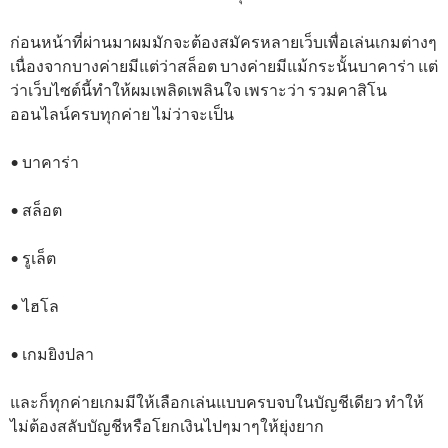
ก่อนหน้าที่ผ่านมาผมมักจะต้องสมัครหลายเว็บเพื่อเล่นเกมต่างๆ
เนื่องจากบางค่ายมีแต่ว่าสล็อต บางค่ายมีแม้กระนั้นบาคาร่า แต่
ว่าเว็บไซต์นี้ทำให้ผมเพลิดเพลินใจ เพราะว่า รวมคาสิโน
ออนไลน์ครบทุกค่าย ไม่ว่าจะเป็น
• บาคาร่า
• สล็อต
• รูเล็ต
• ไฮโล
• เกมยิงปลา
และก็ทุกค่ายเกมมีให้เลือกเล่นแบบครบจบในบัญชีเดียว ทำให้
ไม่ต้องสลับบัญชีหรือโยกเงินไปๆมาๆให้ยุ่งยาก