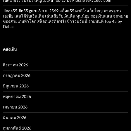
เปิดเกมไว รับโปรใหญ่ไปเลย Top 17 by Flossie sexy168c.com
Jinda55 Jin55.guru 3 ก.ค. 2569 สล็อต55 คาสิโนเว็บใหญ่ มาตรฐาน
เอเชีย เล่นได้รับเงินเต็ม เล่นเสียรับเงินคืน ทุนน้อย สอยเงินแสน จุดหมาย
ของสายเกมทั่วโลก สล็อตเครดิตฟรี เข้าร่วมวันนี้ รวยทันที Top 45 by
Dallas
คลังเก็บ
สิงหาคม 2026
กรกฎาคม 2026
มิถุนายน 2026
พฤษภาคม 2026
เมษายน 2026
มีนาคม 2026
กุมภาพันธ์ 2026