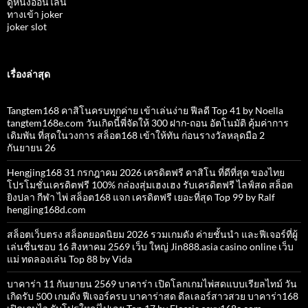
ดูหนังออนไลน์
ทางเข้า joker
joker slot
เรื่องล่าสุด
Tangtem168 คาสิโนครบทุกค่าย เข้าเล่นง่าย ฟีลดี Top 41 by Noella
tangtem168e.com วันเกิดนี้พี่จัดให้ 300 ฝาก-ถอน อัตโนมัติ คุ้มค่าการ
เดิมพัน ที่สุดในวงการ สล็อต168 เข้าให้ทัน ก่อนรางวัลหลุดมือ 2
กันยายน 26
Hengjing168 31 กรกฎาคม 2026 เครดิตฟรี คาสิโน ที่ดีที่สุด ของไทย
โปรโมชั่นเครดิตฟรี 100% กล่องสุ่มเฮงเฮง รับเครดิตฟรี ไลฟ์สด สล็อต
ยิงปลา กีฬา ไพ่ สล็อต168 แจก เครดิตฟรี เยอะที่สุด Top 99 by Ralf
hengjing168d.com
สล็อตเว็บตรง สล็อตยอดนิยม 2026 รวมเกมดัง ค่ายชั้นนำ และฟีเจอร์ที่ผู้
เล่นชื่นชอบ 16 สิงหาคม 2569 เว็บ ใหญ่ Jin888.asia casino online เว็บ
แม่ ทดลองเล่น Top 88 by Vida
บาคาร่า 11 กันยายน 2569 บาคาร่า เปิดโลกเกมไพ่สดแบบเรียลไทม์ วัน
เกิดรับ 500 เกมดัง ฟีเจอร์ครบ บาคาร่าสด ดีลเลอร์สาวสวย บาคาร่า168