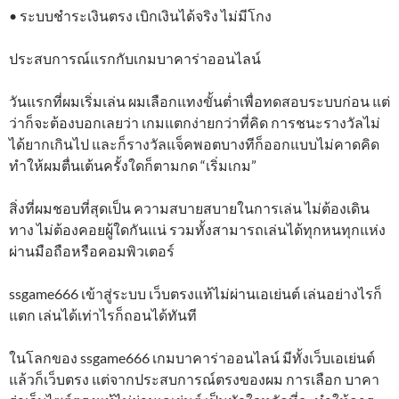
• ระบบชำระเงินตรง เบิกเงินได้จริง ไม่มีโกง
ประสบการณ์แรกกับเกมบาคาร่าออนไลน์
วันแรกที่ผมเริ่มเล่น ผมเลือกแทงขั้นต่ำเพื่อทดสอบระบบก่อน แต่
ว่าก็จะต้องบอกเลยว่า เกมแตกง่ายกว่าที่คิด การชนะรางวัลไม่
ได้ยากเกินไป และก็รางวัลแจ็คพอตบางทีก็ออกแบบไม่คาดคิด
ทำให้ผมตื่นเต้นครั้งใดก็ตามกด “เริ่มเกม”
สิ่งที่ผมชอบที่สุดเป็น ความสบายสบายในการเล่น ไม่ต้องเดิน
ทาง ไม่ต้องคอยผู้ใดกันแน่ รวมทั้งสามารถเล่นได้ทุกหนทุกแห่ง
ผ่านมือถือหรือคอมพิวเตอร์
ssgame666 เข้าสู่ระบบ เว็บตรงแท้ไม่ผ่านเอเย่นต์ เล่นอย่างไรก็
แตก เล่นได้เท่าไรก็ถอนได้ทันที
ในโลกของ ssgame666 เกมบาคาร่าออนไลน์ มีทั้งเว็บเอเย่นต์
แล้วก็เว็บตรง แต่จากประสบการณ์ตรงของผม การเลือก บาคา