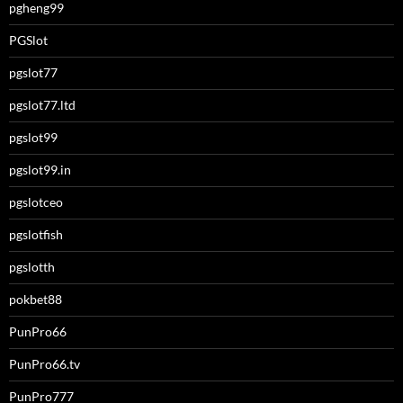
pgheng99
PGSlot
pgslot77
pgslot77.ltd
pgslot99
pgslot99.in
pgslotceo
pgslotfish
pgslotth
pokbet88
PunPro66
PunPro66.tv
PunPro777