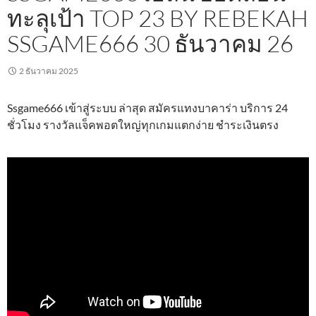
ทะลุเป้า TOP 23 BY REBEKAH
SSGAME666 30 ธันวาคม 26
2 ธันวาคม 2025
Ssgame666 เข้าสู่ระบบ ล่าสุด สมัครแทงบาคาร่า บริการ 24
ชั่วโมง รางวัลแจ็คพอตใหญ่ทุกเกมแตกง่าย ชำระเงินตรง