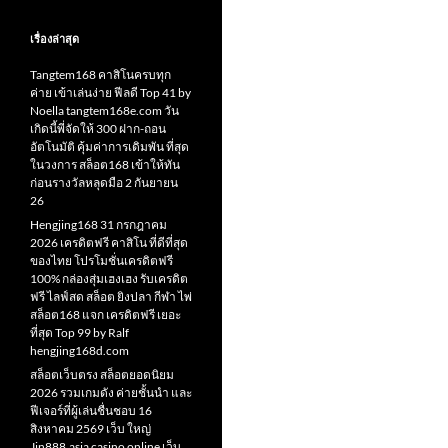
เรื่องล่าสุด
Tangtem168 คาสิโนครบทุก
ค่าย เข้าเล่นง่าย ฟีลดี Top 41 by
Noella tangtem168e.com วัน
เกิดนี้พี่จัดให้ 300 ฝาก-ถอน
อัตโนมัติ คุ้มค่าการเดิมพัน ที่สุด
ในวงการ สล็อต168 เข้าให้ทัน
ก่อนรางวัลหลุดมือ 2 กันยายน
26
Hengjing168 31 กรกฎาคม
2026 เครดิตฟรี คาสิโน ที่ดีที่สุด
ของไทย โปรโมชั่นเครดิตฟรี
100% กล่องสุ่มเฮงเฮง รับเครดิต
ฟรี ไลฟ์สด สล็อต ยิงปลา กีฬา ไพ่
สล็อต168 แจก เครดิตฟรี เยอะ
ที่สุด Top 99 by Ralf
hengjing168d.com
สล็อตเว็บตรง สล็อตยอดนิยม
2026 รวมเกมดัง ค่ายชั้นนำ และ
ฟีเจอร์ที่ผู้เล่นชื่นชอบ 16
สิงหาคม 2569 เว็บ ใหญ่
Jin888.asia casino online เว็บ