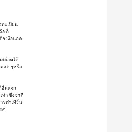
ลงทะเบียน
ือ ก็
่ต้องง้อแอด
นสล็อตได้
กมเก่าๆหรือ
์อื่นแจก
ท่า ซึ่งชาติ
ีการทำเทิร์น
ิลๆ