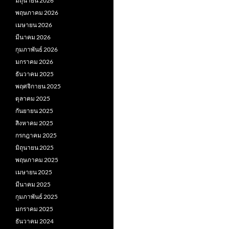
มิถุนายน 2026
พฤษภาคม 2026
เมษายน 2026
มีนาคม 2026
กุมภาพันธ์ 2026
มกราคม 2026
ธันวาคม 2025
พฤศจิกายน 2025
ตุลาคม 2025
กันยายน 2025
สิงหาคม 2025
กรกฎาคม 2025
มิถุนายน 2025
พฤษภาคม 2025
เมษายน 2025
มีนาคม 2025
กุมภาพันธ์ 2025
มกราคม 2025
ธันวาคม 2024