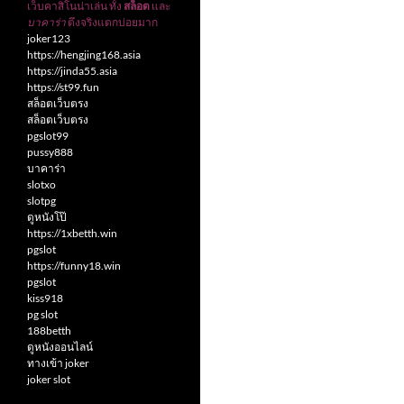
เว็บคาสิโนน่าเล่น ทั้ง
สล็อต
และ
บาคาร่า
ตึงจริงแตกบ่อยมาก
joker123
https://hengjing168.asia
https://jinda55.asia
https://st99.fun
สล็อตเว็บตรง
สล็อตเว็บตรง
pgslot99
pussy888
บาคาร่า
slotxo
slotpg
ดูหนังโป๊
https://1xbetth.win
pgslot
https://funny18.win
pgslot
kiss918
pg slot
188betth
ดูหนังออนไลน์
ทางเข้า joker
joker slot