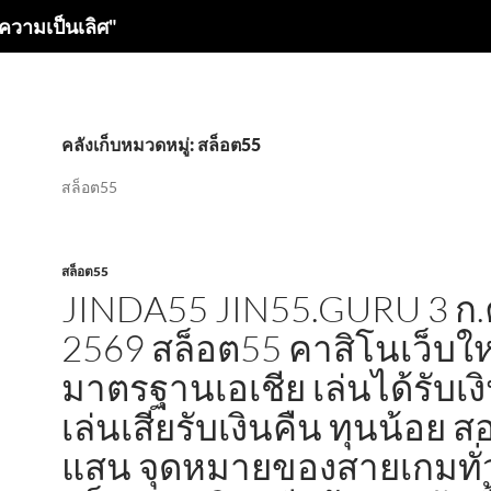
ความเป็นเลิศ"
คลังเก็บหมวดหมู่: สล็อต55
สล็อต55
สล็อต55
JINDA55 JIN55.GURU 3 ก.
2569 สล็อต55 คาสิโนเว็บใ
มาตรฐานเอเชีย เล่นได้รับเงิ
เล่นเสียรับเงินคืน ทุนน้อย ส
แสน จุดหมายของสายเกมทั