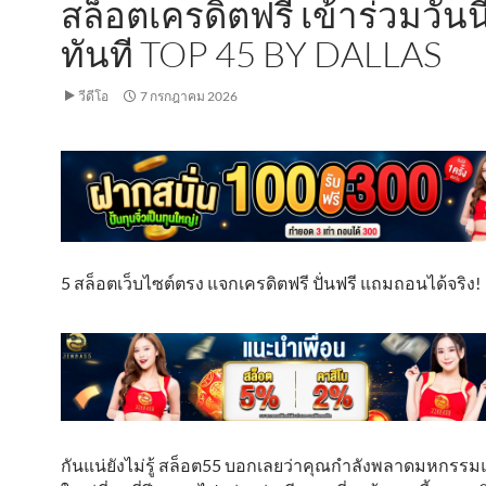
สล็อตเครดิตฟรี เข้าร่วมวันนี
ทันที TOP 45 BY DALLAS
วีดีโอ
7 กรกฎาคม 2026
5 สล็อตเว็บไซต์ตรง แจกเครดิตฟรี ปั่นฟรี แถมถอนได้จริง!
กันแน่ยังไม่รู้ สล็อต55 บอกเลยว่าคุณกำลังพลาดมหกรรมแจก