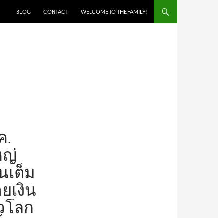
ข้ามไปยังเนื้อหา
BLOG
CONTACT
WELCOME TO THE FAMILY!
ค.
หญ่
นเต็ม
อยเงิน
่วโลก