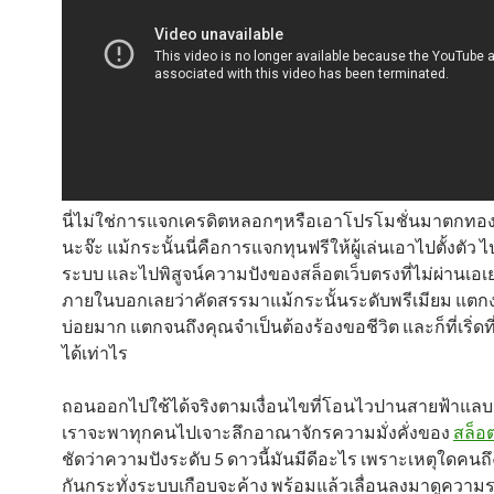
นี่ไม่ใช่การแจกเครดิตหลอกๆหรือเอาโปรโมชั่นมาตกทอง
นะจ๊ะ แม้กระนั้นนี่คือการแจกทุนฟรีให้ผู้เล่นเอาไปตั้งตัว
ระบบ และไปพิสูจน์ความปังของสล็อตเว็บตรงที่ไม่ผ่านเอเย่
ภายในบอกเลยว่าคัดสรรมาแม้กระนั้นระดับพรีเมียม แตกง
บ่อยมาก แตกจนถึงคุณจำเป็นต้องร้องขอชีวิต และก็ที่เริ่ดที
ได้เท่าไร
ถอนออกไปใช้ได้จริงตามเงื่อนไขที่โอนไวปานสายฟ้าแลบ 
เราจะพาทุกคนไปเจาะลึกอาณาจักรความมั่งคั่งของ
สล็อ
ชัดว่าความปังระดับ 5 ดาวนี้มันมีดีอะไร เพราะเหตุใดคนถ
กันกระทั่งระบบเกือบจะค้าง พร้อมแล้วเลื่อนลงมาดูความ