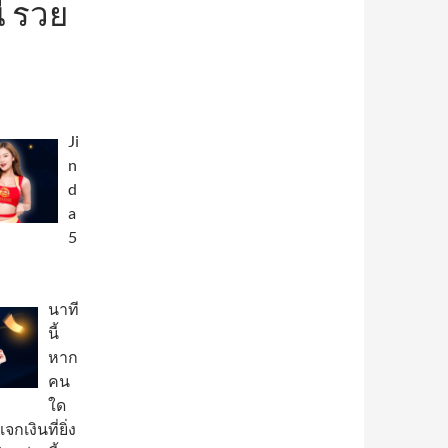
้ รวย
Ji
n
d
a
5
นาที
นี้
หาก
คน
ใด
เงินที่ยิ่ง