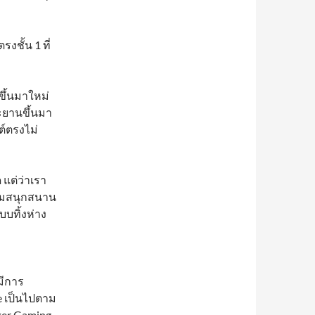
งชั้น 1 ที่
ขึ้นมาใหม่
ทะยานขึ้นมา
ต์ตรงไม่
 แต่ว่าเรา
วามสนุกสนาน
บบทิ้งห่าง
มีการ
e เป็นไปตาม
ker Gaming,