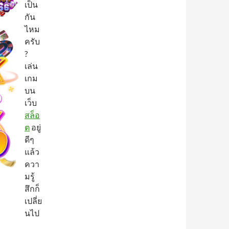
เป็น
กัน
ไหม
ครับ
?
เล่น
เกม
บน
เว็บ
สล็อ
ต
อยู่
ดีๆ
แล้ว
ควา
มรู้
สึกก็
เปลี่ย
นไป