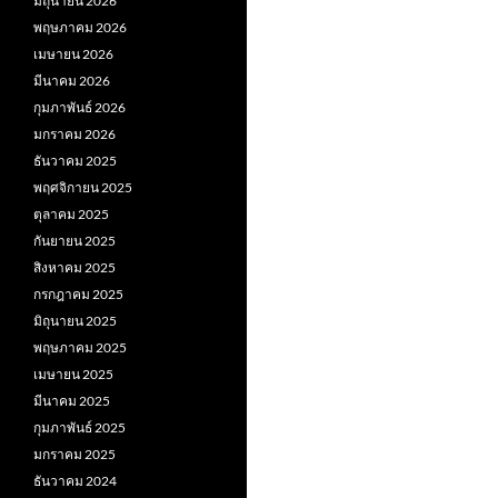
มิถุนายน 2026
พฤษภาคม 2026
เมษายน 2026
มีนาคม 2026
กุมภาพันธ์ 2026
มกราคม 2026
ธันวาคม 2025
พฤศจิกายน 2025
ตุลาคม 2025
กันยายน 2025
สิงหาคม 2025
กรกฎาคม 2025
มิถุนายน 2025
พฤษภาคม 2025
เมษายน 2025
มีนาคม 2025
กุมภาพันธ์ 2025
มกราคม 2025
ธันวาคม 2024