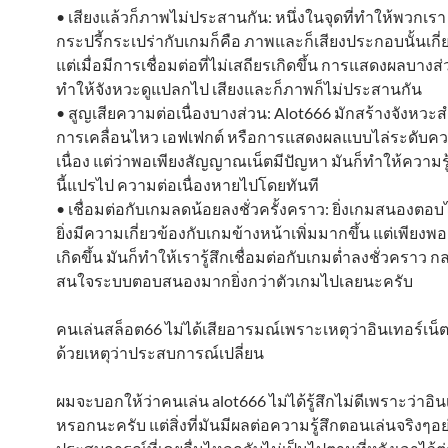
• เสียงแล้วก็ภาพไม่ประสานกัน: หนึ่งในจุดที่ทำให้พวกเรา
กระปรี้กระเปร่ากับเกมก็คือ ภาพและก็เสียงประกอบนั้นเกี่
แต่เมื่อมีการเชื่อมต่อที่ไม่เสถียรเกิดขึ้น การแสดงผลบางส่
ทำให้จังหวะดูแปลกไป เสียงและก็ภาพก็ไม่ประสานกัน
• สูญเสียความต่อเนื่องบางส่วน: Alot666 มักสร้างจังหวะ
การเคลื่อนไหว เอฟเฟกต์ หรือการแสดงผลแบบไล่ระดับควา
เนื่อง แต่ว่าพอเพียงสัญญาณเน็ตมีปัญหา มันก็ทำให้ความรู
นี้แปรไป ความต่อเนื่องหายไปโดยทันที
• เชื่อมต่อกับเกมลดน้อยลงชั่วครั้งคราว: ยิ่งเกมสนองตอบ
ยิ่งมีความเกี่ยวข้องกับเกมข้างหน้าเพิ่มมากขึ้น แต่เพียง
เกิดขึ้น มันก็ทำให้เรารู้สึกเชื่อมต่อกับเกมต่ำลงชั่วคราว ก
สนใจระบบตอบสนองมากยิ่งกว่าตัวเกมไปเลยนะครับ
คนเล่นสล็อต66 ไม่ได้เสียอารมณ์เพราะเหตุว่าอินเทอร์เน็ตช
ด้วยเหตุว่าประสบการณ์เปลี่ยน
ผมจะบอกให้ว่าคนเล่น alot666 ไม่ได้รู้สึกไม่ดีเพราะว่าอิน
หรอกนะครับ แต่สิ่งที่มันมีผลต่อความรู้สึกตอนเล่นจริงๆอย