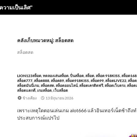
ความเป็นเลิศ"
คลังเก็บหมวดหมู่: สล็อตสด
สล็อตสด
LION123สล็อต
,
ทดลองเล่นสล็อต
,
ปั่นสล็อต
,
สล็อต
,
สล็อต 918KISS
,
สล็อต168
สล็อต777
,
สล็อต888
,
สล็อต89
,
สล็อต918KISS
,
สล็อต99
,
สล็อตLIVE22
,
สล็อ
สล็อตมันนี่เกม
,
สล็อตสด
,
สล็อตออนไลน์
,
สล็อตเครดิตฟรี
,
สล็อตเว็บตรง
,
สล็อต
สล็อตแตกดี
,
เกมสล็อต
,
เว็บสล็อต
ข้างเคียง
13 มิถุนายน 2026
เพราะเหตุใดตอนเล่นเกม alot666 แล้วอินเทอร์เน็ตช้าถึงท
ประสบการณ์แปรไป