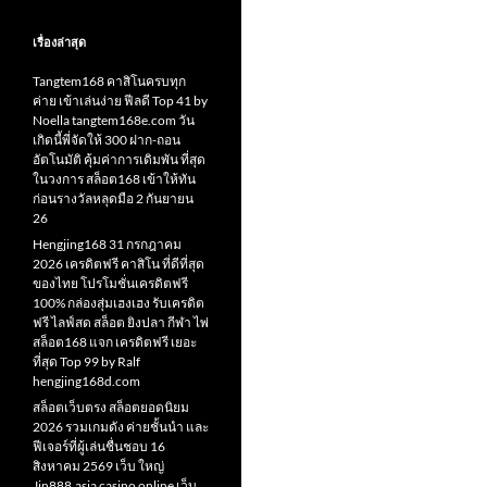
เรื่องล่าสุด
Tangtem168 คาสิโนครบทุก
ค่าย เข้าเล่นง่าย ฟีลดี Top 41 by
Noella tangtem168e.com วัน
เกิดนี้พี่จัดให้ 300 ฝาก-ถอน
อัตโนมัติ คุ้มค่าการเดิมพัน ที่สุด
ในวงการ สล็อต168 เข้าให้ทัน
ก่อนรางวัลหลุดมือ 2 กันยายน
26
Hengjing168 31 กรกฎาคม
2026 เครดิตฟรี คาสิโน ที่ดีที่สุด
ของไทย โปรโมชั่นเครดิตฟรี
100% กล่องสุ่มเฮงเฮง รับเครดิต
ฟรี ไลฟ์สด สล็อต ยิงปลา กีฬา ไพ่
สล็อต168 แจก เครดิตฟรี เยอะ
ที่สุด Top 99 by Ralf
hengjing168d.com
สล็อตเว็บตรง สล็อตยอดนิยม
2026 รวมเกมดัง ค่ายชั้นนำ และ
ฟีเจอร์ที่ผู้เล่นชื่นชอบ 16
สิงหาคม 2569 เว็บ ใหญ่
Jin888.asia casino online เว็บ