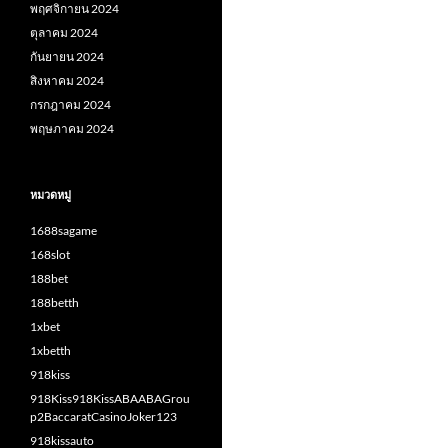
พฤศจิกายน 2024
ตุลาคม 2024
กันยายน 2024
สิงหาคม 2024
กรกฎาคม 2024
พฤษภาคม 2024
หมวดหมู่
1688sagame
168slot
188bet
188betth
1xbet
1xbetth
918kiss
918Kiss918KissABAABAGrou
p2BaccaratCasinoJoker123
918kissauto