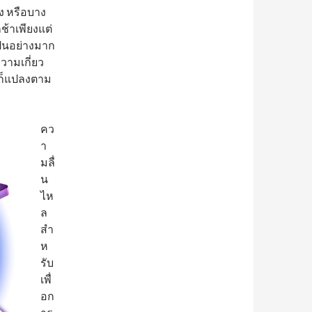
ง หรือบาง
ช้าเพียงแต่
เป็นอย่างมาก
วามเกี่ยว
กมก็แปลงตาม
คว
า
มลื่
น
ไห
ล
สำ
ห
รับ
เพื่
อก