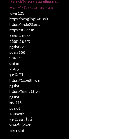
เว็บคาสิโนน่าเล่น ทั้ง
สล็อต
และ
บาคาร่า
ตึงจริงแตกบ่อยมาก
joker123
https://hengjing168.asia
https://jinda55.asia
https://st99.fun
สล็อตเว็บตรง
สล็อตเว็บตรง
pgslot99
pussy888
บาคาร่า
slotxo
slotpg
ดูหนังโป๊
https://1xbetth.win
pgslot
https://funny18.win
pgslot
kiss918
pg slot
188betth
ดูหนังออนไลน์
ทางเข้า joker
joker slot