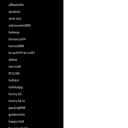
allbet24hr
alot666
amb slot
askyouwin888
betway
bonanza99
bonus888
brazil999 ทางเข้า
debet
faro168
ff123th
fullslot
fullslotpg
funny18
funny18.in
gaojing888
golden456
happy168