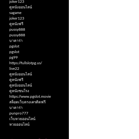
joker123
ดูหนังออนไลน์
sagame
joker123
ดูหนังฟรี
pussy888
pussy888
บาคาร่า
pgslot
pgslot
pg99
https://fullslotpg.us/
live22
ดูหนังออนไลน์
ดูหนังฟรี
ดูหนังออนไลน์
ดูหนังชนโรง
https://www.pgslot.movie
สล็อตเว็บตรงเครดิตฟรี
บาคาร่า
punpro777
เว็บหวยออนไลน์
หวยออนไลน์