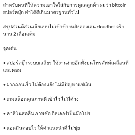
สำหรับคนที่ให้ความเอาใจใส่กับการดูแลลูกค้า ผมว่า bitcoin
สปอร์ตบุ๊ก ทำได้ดีเกินมาตรฐานทั่วไป
สรุปส่วนดีส่วนเสียแบบไม่เข้าข้างหลังลองเล่น cloudbet จริง
นาน 2 เดือนเต็ม
จุดเด่น
• สปอร์ตบุ๊กระบบเสถียร ใช้งานง่ายอีกทั้งบนโทรศัพท์เคลื่อนที่
และคอม
• ฝากถอนเร็ว ไม่ต้องแจ้ง ไม่มีปัญหาแช่เงิน
• เกมสล็อตคุณภาพดี เข้าไว ไม่มีค้าง
• คาสิโนสดลื่น ภาพชัด ดีลเลอร์เป็นมือโปร
• แอดมินตอบไว ให้คำแนะนำดี ไม่ชุ่ย