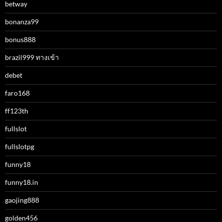
betway
bonanza99
bonus888
brazil999 ทางเข้า
debet
faro168
ff123th
fullslot
fullslotpg
funny18
funny18.in
gaojing888
golden456