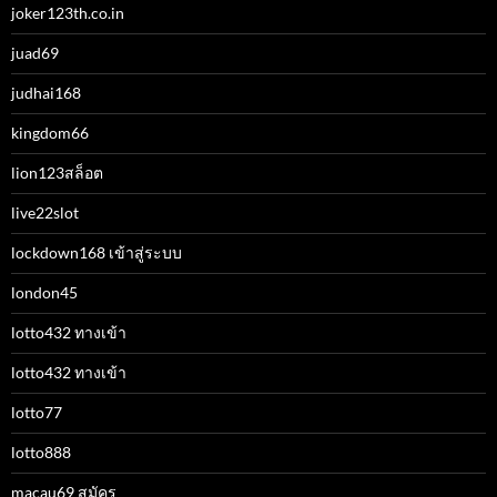
joker123th.co.in
juad69
judhai168
kingdom66
lion123สล็อต
live22slot
lockdown168 เข้าสู่ระบบ
london45
lotto432 ทางเข้า
lotto432 ทางเข้า
lotto77
lotto888
macau69 สมัคร