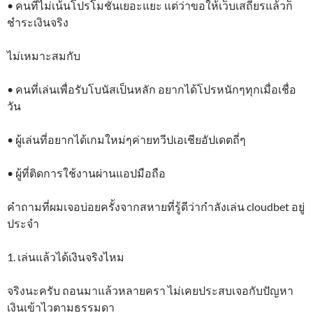
• คนที่ไม่เน้นโปรโมชั่นเยอะแยะ แต่ว่าขอให้เว็บเสถียรแล้วก็
ชำระเงินจริง
ไม่เหมาะสมกับ
• คนที่เล่นเพื่อรับโบนัสเป็นหลัก อยากได้โปรหนักๆทุกเมื่อเชื่อ
วัน
• ผู้เล่นที่อยากได้เกมใหม่ๆค่ายทวีปเอเชียอัปเดตถี่ๆ
• ผู้ที่ติดการใช้งานผ่านแอปมือถือ
คำถามที่ผมเจอบ่อยครั้งจากสหายที่รู้ดีว่ากำลังเล่น cloudbet อยู่
ประจำ
1. เล่นแล้วได้เงินจริงไหม
จริงนะครับ ถอนมาแล้วหลายครา ไม่เคยประสบเจอกับปัญหา
เงินเข้าไวตามธรรมดา