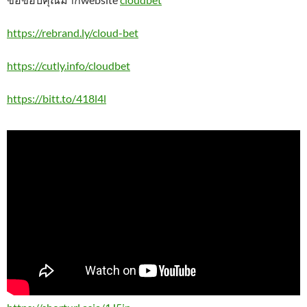
https://rebrand.ly/cloud-bet
https://cutly.info/cloudbet
https://bitt.to/418l4l