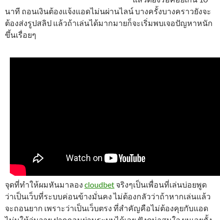
นาที ถอนเงินต้องแจ้งแอดไม่นผ่านไลน์ บางครั้งบางคราวยังจะ
ต้องส่งรูปสลิป แล้วถ้าเล่นได้มากมายก็จะเริ่มพบเจอปัญหาหนัก
ขึ้นเรื่อยๆ
จุดที่ทำให้ผมหันมาลอง
cloudbet
จริงๆเป็นเพื่อนที่เล่นบ่อยพูด
ว่าเป็นเว็บที่ระบบค่อนข้างมั่นคง ไม่ต้องกลัวว่าถ้าหากเล่นแล้ว
จะถอนยาก เพราะว่าเป็นเว็บตรง ที่สำคัญคือไม่ต้องคุยกับแอด
ไม่นให้วุ่นวาย ฝากถอนผ่านระบบได้เลย ฟังดูน่าสนใจ ผมเลยตั้ง