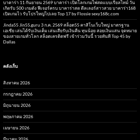
บาคาร่า 11 กันยายน 2569 บาคาร่า เปิดโลกเกมไพ่สดแบบเรียลไทม์ วัน
เกิดรับ 500 เกมดัง ฟีเจอร์ครบ บาคาร่าสด ดีลเลอร์สาวสวย บาคาร่า168
เปิดเกมไว รับโปรใหญ่ไปเลย Top 17 by Flossie sexy168c.com
Jinda55 Jin55.guru 3 ก.ค. 2569 สล็อต55 คาสิโนเว็บใหญ่ มาตรฐาน
เอเชีย เล่นได้รับเงินเต็ม เล่นเสียรับเงินคืน ทุนน้อย สอยเงินแสน จุดหมาย
ของสายเกมทั่วโลก สล็อตเครดิตฟรี เข้าร่วมวันนี้ รวยทันที Top 45 by
Dallas
คลังเก็บ
สิงหาคม 2026
กรกฎาคม 2026
มิถุนายน 2026
พฤษภาคม 2026
เมษายน 2026
มีนาคม 2026