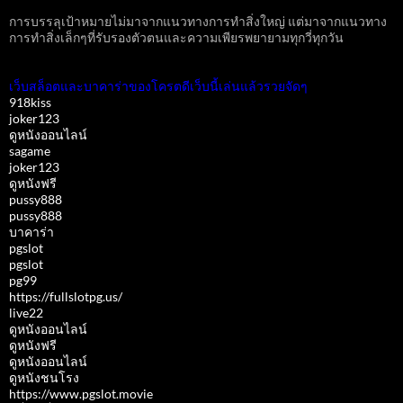
การบรรลุเป้าหมายไม่มาจากแนวทางการทำสิ่งใหญ่ แต่มาจากแนวทาง
การทำสิ่งเล็กๆที่รับรองตัวตนและความเพียรพยายามทุกวี่ทุกวัน
เว็บสล็อตและบาคาร่าของโครตดีเว็บนี้เล่นแล้วรวยจัดๆ
918kiss
joker123
ดูหนังออนไลน์
sagame
joker123
ดูหนังฟรี
pussy888
pussy888
บาคาร่า
pgslot
pgslot
pg99
https://fullslotpg.us/
live22
ดูหนังออนไลน์
ดูหนังฟรี
ดูหนังออนไลน์
ดูหนังชนโรง
https://www.pgslot.movie