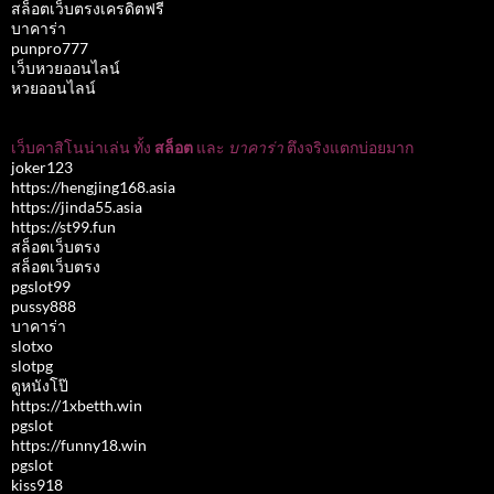
สล็อตเว็บตรงเครดิตฟรี
บาคาร่า
punpro777
เว็บหวยออนไลน์
หวยออนไลน์
เว็บคาสิโนน่าเล่น ทั้ง
สล็อต
และ
บาคาร่า
ตึงจริงแตกบ่อยมาก
joker123
https://hengjing168.asia
https://jinda55.asia
https://st99.fun
สล็อตเว็บตรง
สล็อตเว็บตรง
pgslot99
pussy888
บาคาร่า
slotxo
slotpg
ดูหนังโป๊
https://1xbetth.win
pgslot
https://funny18.win
pgslot
kiss918