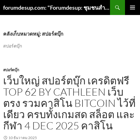
ค้นหา
forumdesup.com: "Forumdesup: ชุมชนสำหรับนักบินสู่ความเป็นเลิศ"
ข้าม
เมนูหลัก
ไป
ยัง
เนื้อหา
คลังเก็บหมวดหมู่: สปอร์ตบุ๊ก
สปอร์ตบุ๊ก
สปอร์ตบุ๊ก
เว็บใหญ่ สปอร์ตบุ๊ก เครดิตฟรี
TOP 62 BY CATHLEEN เว็บ
ตรง รวมคาสิโน BITCOIN ไว้ที่
เดียว ครบทั้งเกมสด สล็อต และ
กีฬา 4 DEC 2025 คาสิโน
10 ธันวาคม 2025