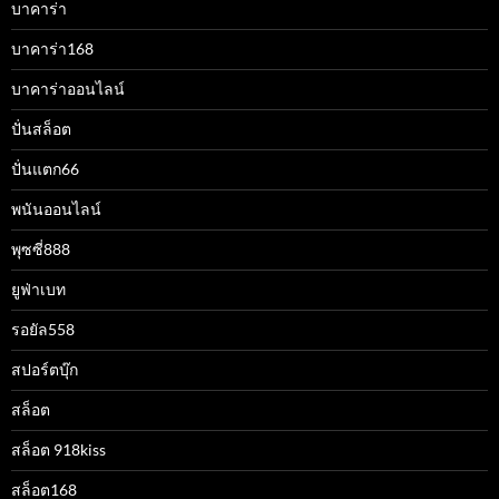
บาคาร่า
บาคาร่า168
บาคาร่าออนไลน์
ปั่นสล็อต
ปั่นแตก66
พนันออนไลน์
พุซซี่888
ยูฟ่าเบท
รอยัล558
สปอร์ตบุ๊ก
สล็อต
สล็อต 918kiss
สล็อต168