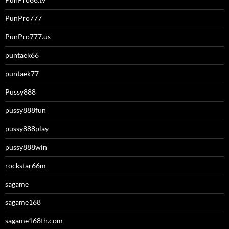
PunPro777
PunPro777.us
puntaek66
puntaek77
Pussy888
pussy888fun
pussy888play
pussy888win
rockstar66m
sagame
sagame168
sagame168th.com