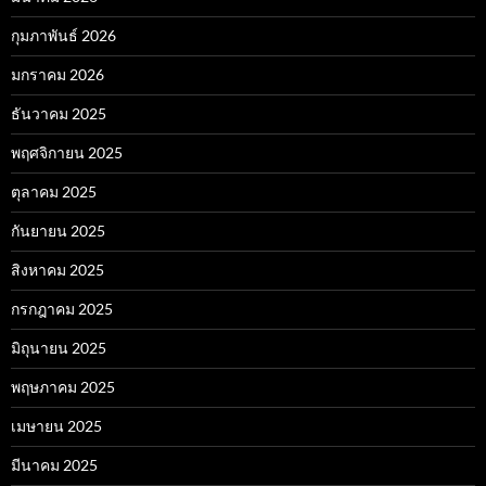
กุมภาพันธ์ 2026
มกราคม 2026
ธันวาคม 2025
พฤศจิกายน 2025
ตุลาคม 2025
กันยายน 2025
สิงหาคม 2025
กรกฎาคม 2025
มิถุนายน 2025
พฤษภาคม 2025
เมษายน 2025
มีนาคม 2025