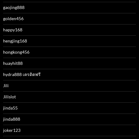
gaojing888
golden456
happy168
hengjing168
hongkong456
huayhit88
hydra888 เครดิตฟรี
Jili
Jilislot
jinda55
jinda888
joker123