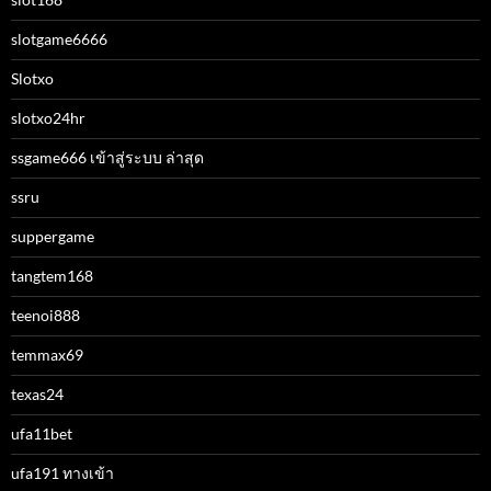
slotgame6666
Slotxo
slotxo24hr
ssgame666 เข้าสู่ระบบ ล่าสุด
ssru
suppergame
tangtem168
teenoi888
temmax69
texas24
ufa11bet
ufa191 ทางเข้า