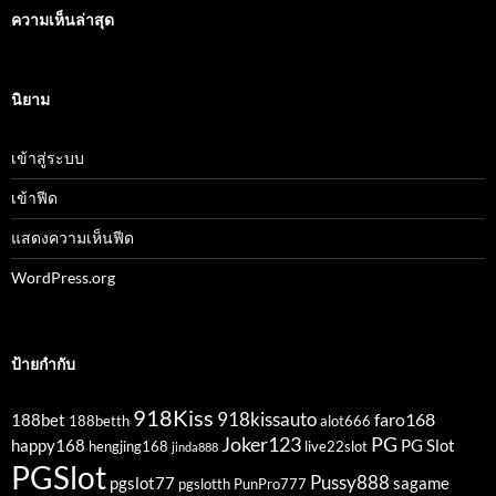
ความเห็นล่าสุด
นิยาม
เข้าสู่ระบบ
เข้าฟีด
แสดงความเห็นฟีด
WordPress.org
ป้ายกำกับ
918Kiss
918kissauto
faro168
188bet
188betth
alot666
Joker123
PG
happy168
PG Slot
hengjing168
live22slot
jinda888
PGSlot
Pussy888
pgslot77
sagame
pgslotth
PunPro777