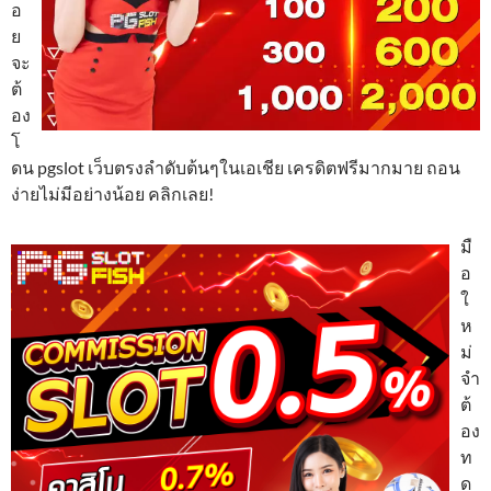
อ
ย
จะ
ต้
อง
โ
ดน pgslot เว็บตรงลำดับต้นๆในเอเชีย เครดิตฟรีมากมาย ถอน
ง่ายไม่มีอย่างน้อย คลิกเลย!
มื
อ
ใ
ห
ม่
จำ
ต้
อง
ท
ด