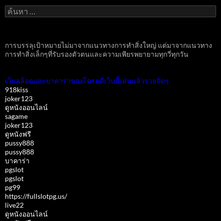
ค้นหา
สำหรับ:
การบรรลุเป้าหมายไม่มาจากแนวทางการทำสิ่งใหญ่ แต่มาจากแนวทาง
การทำสิ่งเล็กๆที่รับรองตัวตนและความเพียรพยายามทุกวี่ทุกวัน
เว็บสล็อตและบาคาร่าของโครตดีเว็บนี้เล่นแล้วรวยจัดๆ
918kiss
joker123
ดูหนังออนไลน์
sagame
joker123
ดูหนังฟรี
pussy888
pussy888
บาคาร่า
pgslot
pgslot
pg99
https://fullslotpg.us/
live22
ดูหนังออนไลน์