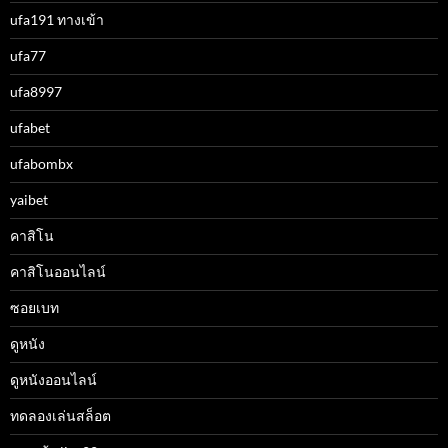
ufa191 ทางเข้า
ufa77
ufa8997
ufabet
ufabombx
yaibet
คาสิโน
คาสิโนออนไลน์
ซอยเบท
ดูหนัง
ดูหนังออนไลน์
ทดลองเล่นสล็อต