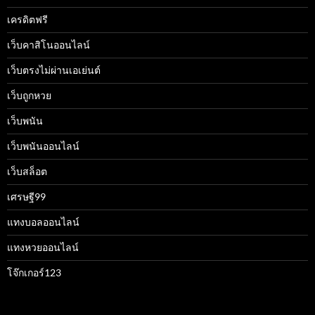
เครดิตฟรี
เว็บคาสิโนออนไลน์
เว็บตรงไม่ผ่านเอเย่นต์
เว็บถูกหวย
เว็บพนัน
เว็บพนันออนไลน์
เว็บสล็อต
เศรษฐี99
แทงบอลออนไลน์
แทงหวยออนไลน์
โจ๊กเกอร์123