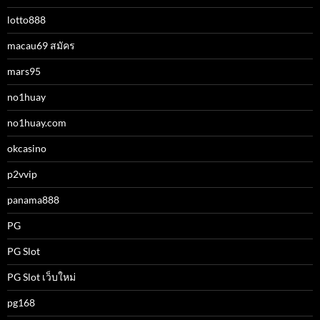
lotto888
macau69 สมัคร
mars95
no1huay
no1huay.com
okcasino
p2vvip
panama888
PG
PG Slot
PG Slot เว็บใหม่
pg168