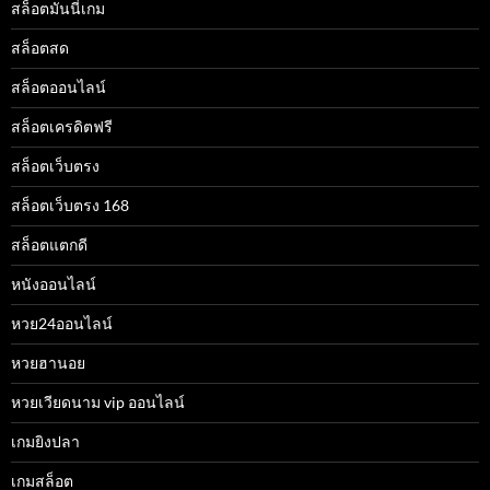
สล็อตมันนี่เกม
สล็อตสด
สล็อตออนไลน์
สล็อตเครดิตฟรี
สล็อตเว็บตรง
สล็อตเว็บตรง 168
สล็อตแตกดี
หนังออนไลน์
หวย24ออนไลน์
หวยฮานอย
หวยเวียดนาม vip ออนไลน์
เกมยิงปลา
เกมสล็อต