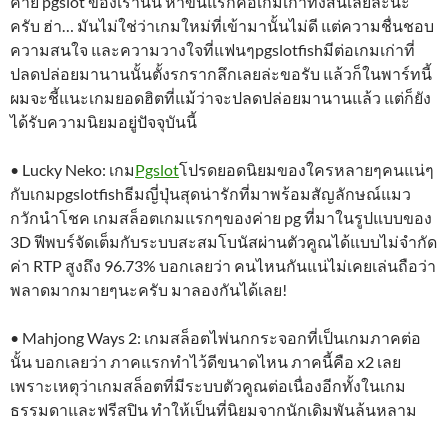
ค่าย pgslot ของเรานั้น ห้าขั้นแรกคือเกมเก่าทั้งสิ้นเลยล่ะนะ
ครับ ฮ่า… มันไม่ใช่ว่าเกมใหม่ที่เข้ามานั้นไม่ดี แต่ความชื่นชอบ
ความสนใจ และความวางใจที่แฟนๆpgslotfishมีต่อเกมเก่าที่
ปลดปล่อยมานานนั้นตั้งรกรากลึกเลยล่ะขอรับ แล้วก็ในพาร์ทนี้
ผมจะชี้แนะเกมยอดฮิตที่แม้ว่าจะปลดปล่อยมานานแล้ว แต่ก็ยัง
ได้รับความนิยมอยู่ปัจจุบันนี้
• Lucky Neko: เกม
Pgslot
โปรดยอดนิยมของใครหลายๆคนแน่ๆ
กับเกมpgslotfishธีมญี่ปุ่นสุดน่ารักที่มาพร้อมสัญลักษณ์แมว
กวักนำโชค เกมสล็อตเกมแรกๆของค่าย pg ที่มาในรูปแบบของ
3D ฟีพบร์จัดเต็มกับระบบสะสมโบนัสผ่านตัวคูณได้แบบไม่จำกัด
ค่า RTP สูงถึง 96.73% บอกเลยว่า คนไหนกันแน่ไม่เคยเล่นถือว่า
พลาดมากมายๆนะครับ มาลองกันได้เลย!
• Mahjong Ways 2: เกมสล็อตไพ่นกกระจอกที่เป็นเกมภาคต่อ
นั้น บอกเลยว่า ภาคแรกทำไว้ดีขนาดไหน ภาคนี้คือ x2 เลย
เพราะเหตุว่าเกมสล็อตที่มีระบบตัวคูณต่อเนื่องอีกทั้งในเกม
ธรรมดาและฟรีสปิน ทำให้เป็นที่นิยมจากนักเดิมพันล้นหลาม