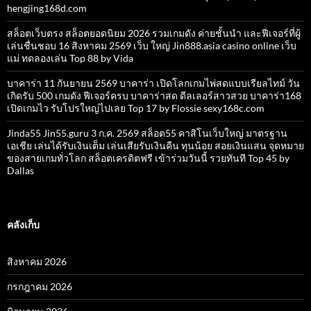
hengjing168d.com
สล็อตเว็บตรง สล็อตยอดนิยม 2026 รวมเกมดัง ค่ายชั้นนำ และฟีเจอร์ที่ผู้
เล่นชื่นชอบ 16 สิงหาคม 2569 เว็บ ใหญ่ Jin888.asia casino online เว็บ
แม่ ทดลองเล่น Top 88 by Vida
บาคาร่า 11 กันยายน 2569 บาคาร่า เปิดโลกเกมไพ่สดแบบเรียลไทม์ วัน
เกิดรับ 500 เกมดัง ฟีเจอร์ครบ บาคาร่าสด ดีลเลอร์สาวสวย บาคาร่า168
เปิดเกมไว รับโปรใหญ่ไปเลย Top 17 by Flossie sexy168c.com
Jinda55 Jin55.guru 3 ก.ค. 2569 สล็อต55 คาสิโนเว็บใหญ่ มาตรฐาน
เอเชีย เล่นได้รับเงินเต็ม เล่นเสียรับเงินคืน ทุนน้อย สอยเงินแสน จุดหมาย
ของสายเกมทั่วโลก สล็อตเครดิตฟรี เข้าร่วมวันนี้ รวยทันที Top 45 by
Dallas
คลังเก็บ
สิงหาคม 2026
กรกฎาคม 2026