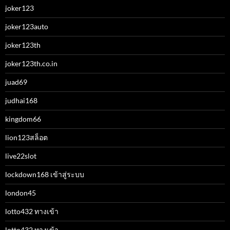
joker123
joker123auto
joker123th
joker123th.co.in
juad69
judhai168
kingdom66
lion123สล็อต
live22slot
lockdown168 เข้าสู่ระบบ
london45
lotto432 ทางเข้า
lotto432 ทางเข้า