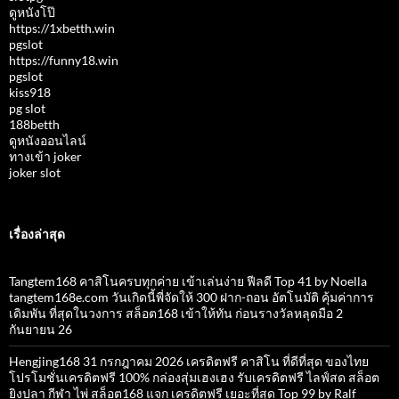
ดูหนังโป๊
https://1xbetth.win
pgslot
https://funny18.win
pgslot
kiss918
pg slot
188betth
ดูหนังออนไลน์
ทางเข้า joker
joker slot
เรื่องล่าสุด
Tangtem168 คาสิโนครบทุกค่าย เข้าเล่นง่าย ฟีลดี Top 41 by Noella
tangtem168e.com วันเกิดนี้พี่จัดให้ 300 ฝาก-ถอน อัตโนมัติ คุ้มค่าการ
เดิมพัน ที่สุดในวงการ สล็อต168 เข้าให้ทัน ก่อนรางวัลหลุดมือ 2
กันยายน 26
Hengjing168 31 กรกฎาคม 2026 เครดิตฟรี คาสิโน ที่ดีที่สุด ของไทย
โปรโมชั่นเครดิตฟรี 100% กล่องสุ่มเฮงเฮง รับเครดิตฟรี ไลฟ์สด สล็อต
ยิงปลา กีฬา ไพ่ สล็อต168 แจก เครดิตฟรี เยอะที่สุด Top 99 by Ralf