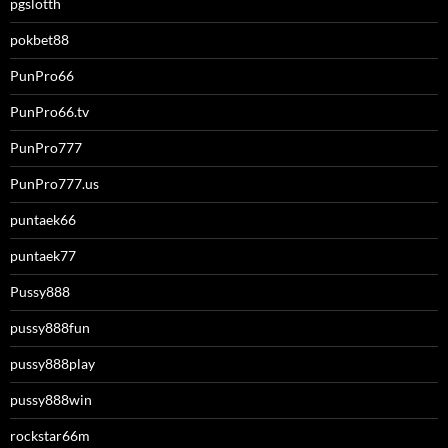
pgslotth
pokbet88
PunPro66
PunPro66.tv
PunPro777
PunPro777.us
puntaek66
puntaek77
Pussy888
pussy888fun
pussy888play
pussy888win
rockstar66m