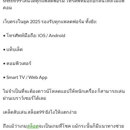
sretthi99 เล่นได้ทุกแพลตฟอร์ม โทรศัพท์มือถือก็ลื่นไหลไม่แพ้
คอม
เว็บตรงในยุค 2025 รองรับทุกแพลตฟอร์ม ทั้งยัง:
• โทรศัพท์มือถือ: iOS / Android
• แท็บเล็ต
• คอมพิวเตอร์
• Smart TV / Web App
ไม่จำเป็นที่จะต้องดาวน์โหลดแอปให้หนักเครื่อง ก็สามารถเล่น
ผ่านเบราว์เซอร์ได้เลย
เคล็ดลับเล่น สล็อต99 ยังไงให้แตกง่าย
ถึงแม้ว่าเกม
สล็อต
จะเป็นเกมที่โชค แม้กระนั้นก็มีแนวทางช่วย