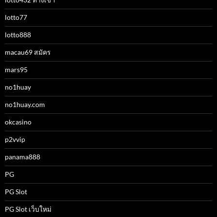
lotto77
lotto888
macau69 สมัคร
mars95
no1huay
no1huay.com
okcasino
p2vvip
panama888
PG
PG Slot
PG Slot เว็บใหม่