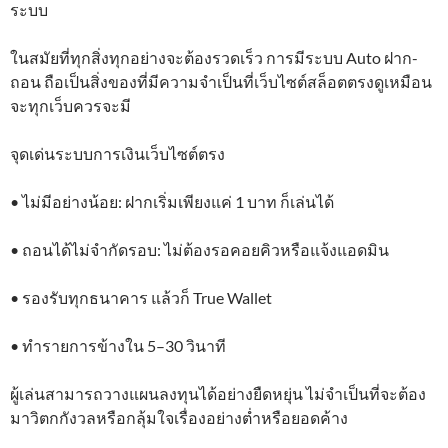
ระบบ
ในสมัยที่ทุกสิ่งทุกอย่างจะต้องรวดเร็ว การมีระบบ Auto ฝาก-
ถอน ถือเป็นสิ่งของที่มีความจำเป็นที่เว็บไซต์สล็อตตรงดูเหมือน
จะทุกเว็บควรจะมี
จุดเด่นระบบการเงินเว็บไซต์ตรง
• ไม่มีอย่างน้อย: ฝากเริ่มเพียงแค่ 1 บาท ก็เล่นได้
• ถอนได้ไม่จำกัดรอบ: ไม่ต้องรอคอยคิวหรือแจ้งแอดมิน
• รองรับทุกธนาคาร แล้วก็ True Wallet
• ทำรายการข้างใน 5–30 วินาที
ผู้เล่นสามารถวางแผนลงทุนได้อย่างยืดหยุ่น ไม่จำเป็นที่จะต้อง
มาวิตกกังวลหรือกลุ้มใจเรื่องอย่างต่ำหรือยอดค้าง