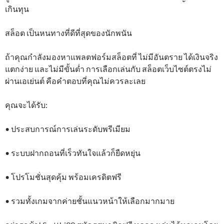
เกินทุน
สล็อต เป็นหนทางที่ดีที่สุดของนักพนัน
ถ้าคุณกำลังมองหาแพลตฟอร์มสล็อตที่ ไม่มีอันตราย ได้เงินจริง
แตกง่าย และไม่มีขั้นต่ำ การเลือกเล่นกับ สล็อตเว็บไซต์ตรงไม่
ผ่านเอเย่นต์ คือคำตอบที่คุณไม่ควรละเลย
คุณจะได้รับ:
• ประสบการณ์การเล่นระดับพรีเมียม
• ระบบฝากถอนที่เร็วทันใจแล้วก็ยืดหยุ่น
• โปรโมชั่นสุดคุ้ม พร้อมเครดิตฟรี
• รวมทั้งเกมจากค่ายชั้นแนวหน้าให้เลือกมากมาย