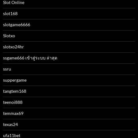
Slot Online
slot168
slotgame6666
Slotxo
slotxo24hr
ssgame666 เข้าสู่ระบบ ล่าสุด
ssru
suppergame
tangtem168
teenoi888
temmax69
texas24
ufa11bet