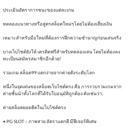
ประเมินอัตราการชนะของแต่ละเกม
ทดลองแนวทางหรือสูตรสล็อตใหม่ๆโดยไม่ต้องเสี่ยงเงิน
เหมาะสำหรับมือใหม่ที่ต้องการฝึกความชำนาญก่อนเล่นจริง
บางเว็บไซต์ยังให้ เครดิตฟรีสำหรับทดลองเล่น โดยไม่ต้องลง
ทะเบียนสมัครสมาชิกอีกด้วย!
รวมเกม สล็อต99 แตกง่ายจากค่ายดังระดับโลก
หนึ่งในจุดเด่นของสล็อตเว็บไซต์ตรง คือ การรวบรวมเกมจาก
ค่ายชั้นนำทั้งโลกที่ได้รับใบอนุมัติถูกต้อง ดังเช่นว่า:
ค่ายสล็อตยอดฮิตในเว็บไซต์ตรง
• PG SLOT – ภาพสวย อัตราแตกดี มีฟีเจอร์พิเศษ