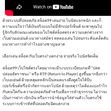
ด้วยระบบที่ปลอดภัย สล็อต99 เล่นง่าย โบนัสแจกหนัก และก็
ความแน่ใจว่าได้เงินจริงแบบไม่มีหักเปอร์เซ็นต์ จะพาคุณไป
รู้จักกับลักษณะเด่นของเว็บไซต์สล็อตตรง ความแตกต่างจาก
เว็บผ่านเอเย่นต์ แนวทางสมัคร ทดลองเล่น ไปจนกระทั่งเคล็ดลับ
แนวทางการทำกำไรอย่างชาญฉลาด
เลือกเล่น สล็อต กับเว็บตรง? แตกง่าย จ่ายจริง โบนัสจัดเต็ม
สล็อต99 เว็บไซต์ตรงโดยมากจะมีระบบระเบียบเกมที่ “ปลด
ปล่อยอัตราชนะ” หรือ RTP (Return to Player) สูงขึ้นมากยิ่งกว่า
เว็บเอเย่นต์ ด้วยเหตุผลหลักเป็นหมดแรงดึงดูดใจให้บีบ
เปอร์เซ็นต์หรือจำกัดการแจกโบนัส ด้วยเหตุว่าไม่ต้องแบ่งกำไร
กับคนใดกัน ความปลอดภัยสำหรับเพื่อการทำธุรกรรม ไม่ว่าจะ
เป็นการฝาก-เบิกเงิน หรือการนำข้อมูลใส่ส่วนตัว เว็บตรงใช้
ระบบการเข้ารหัสที่ปลอดภัย ผิดแฮกง่าย