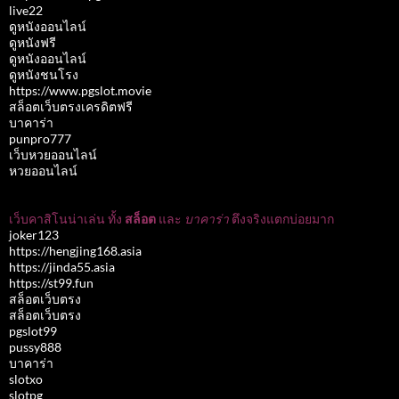
live22
ดูหนังออนไลน์
ดูหนังฟรี
ดูหนังออนไลน์
ดูหนังชนโรง
https://www.pgslot.movie
สล็อตเว็บตรงเครดิตฟรี
บาคาร่า
punpro777
เว็บหวยออนไลน์
หวยออนไลน์
เว็บคาสิโนน่าเล่น ทั้ง
สล็อต
และ
บาคาร่า
ตึงจริงแตกบ่อยมาก
joker123
https://hengjing168.asia
https://jinda55.asia
https://st99.fun
สล็อตเว็บตรง
สล็อตเว็บตรง
pgslot99
pussy888
บาคาร่า
slotxo
slotpg