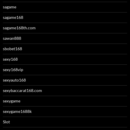
sagame
sagame168
sagame168th.com
sawan888
sbobet168
sexy168
sexy168vip
sexyauto168
sexybaccarat168.com
sexygame
sexygame1688k
Slot